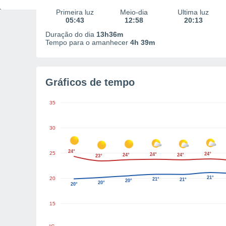
Primeira luz
Meio-dia
Última luz
05:43
12:58
20:13
Duração do dia
13h36m
Tempo para o amanhecer
4h 39m
Gráficos de tempo
35
30
24°
25
24°
24°
24°
24°
23°
21°
20
21°
21°
20°
20°
20°
15