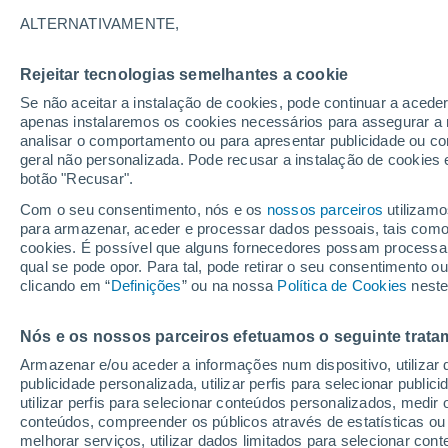
21°
ALTERNATIVAMENTE,
Rejeitar tecnologias semelhantes a cookie
Lua mingu
Se não aceitar a instalação de cookies, pode continuar a acede
Iluminada
Sensação de 21°
apenas instalaremos os cookies necessários para assegurar a 
analisar o comportamento ou para apresentar publicidade ou co
geral não personalizada. Pode recusar a instalação de cookies 
botão "Recusar".
Última hora
Hoje e amanhã poeiras do Saara “invadem”
Com o seu consentimento, nós e os
nossos parceiros
utilizamo
Portugal: risco de trovoadas no Norte e Centr
para armazenar, aceder e processar dados pessoais, tais como a
aumenta
cookies. É possível que alguns fornecedores possam processa
O Tempo 1 - 7 Dias
Atualidade
Mapas de temperat
qual se pode opor. Para tal, pode retirar o seu consentimento 
clicando em “
Definições
” ou na nossa
Política de Cookies
neste
Nós e os nossos parceiros efetuamos o seguinte trata
Amanhã
Segunda
Hoje
Armazenar e/ou aceder a informações num dispositivo, utilizar da
9 Ago.
10 Ago.
8 Ago.
publicidade personalizada, utilizar perfis para selecionar public
utilizar perfis para selecionar conteúdos personalizados, med
conteúdos, compreender os públicos através de estatísticas ou
melhorar serviços, utilizar dados limitados para selecionar cont