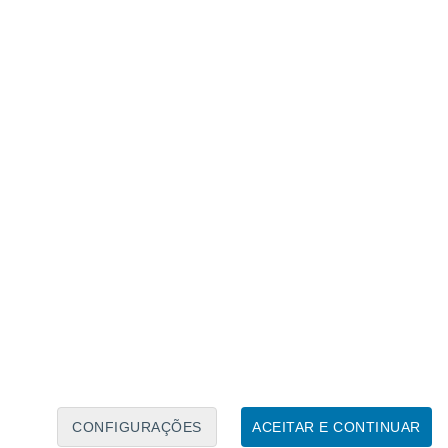
Calendário Lunar
Seg
Ter
Qua
Qui
Sex
Sáb
Domo
8
9
10
11
12
13
14
15
16
CONFIGURAÇÕES
ACEITAR E CONTINUAR