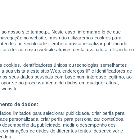
ante
r ao nosso site tempo.pt. Neste caso, informamo-lo de que
:
21%
navegação no website, mas não utilizaremos cookies para
nteúdos personalizados, embora possa visualizar publicidade
e aceder ao nosso website através desta assinatura, clicando no
s cookies, identificadores únicos ou tecnologias semelhantes
o
 sua visita a este sitio Web, endereços IP e identificadores de
r os seus dados pessoais com base num interesse legítimo, ao
ura
Radar de Chuva
Satélites
Modelos
ou opor-se ao processamento de dados em qualquer altura,
 website.
mento de dados:
Terça
Quarta
Quinta
Sexta
dos limitados para selecionar publicidade, criar perfis para
11 Ago.
12 Ago.
13 Ago.
14 Ago.
idade personalizada, criar perfis para personalizar conteúdos,
ir o desempenho da publicidade, medir o desempenho dos
 combinações de dados de diferentes fontes, desenvolver e
eúdos.