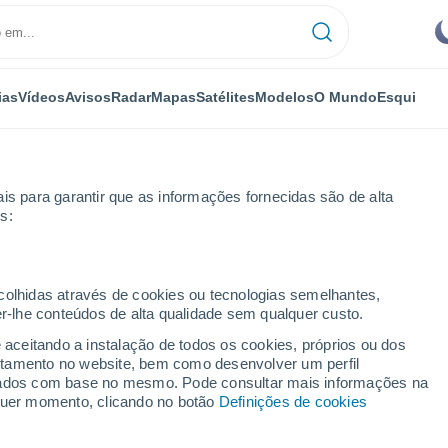
ias
Vídeos
Avisos
Radar
Mapas
Satélites
Modelos
O Mundo
Esqui
is para garantir que as informações fornecidas são de alta
s:
illo Beach
ecolhidas através de cookies ou tecnologias semelhantes,
er-lhe conteúdos de alta qualidade sem qualquer custo.
ch - CA
e aceitando a instalação de todos os cookies, próprios ou dos
rtamento no website, bem como desenvolver um perfil
...
lizados com base no mesmo. Pode consultar mais informações na
lquer momento, clicando no botão
Definições de cookies
Por horas
Céu limpo nas próximas horas