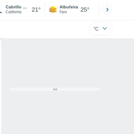
Cabrillo Beach
Albufeira
Lisboa
21°
25°
California
Faro
Lisboa
°C