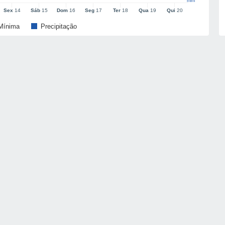
mm
Sex
14
Sáb
15
Dom
16
Seg
17
Ter
18
Qua
19
Qui
20
Mínima
Precipitação