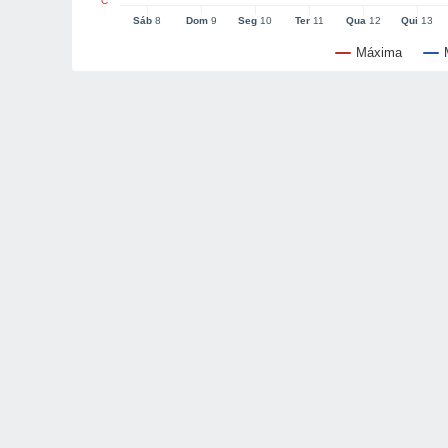
°C
Sáb
8
Dom
9
Seg
10
Ter
11
Qua
12
Qui
13
Máxima