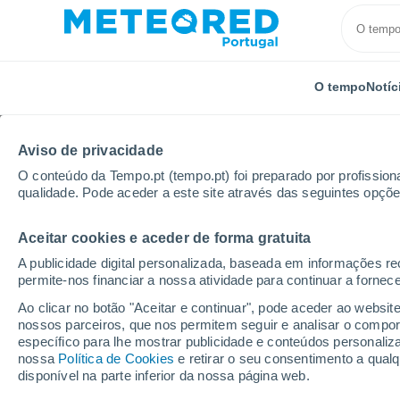
O tempo
Notíc
Aviso de privacidade
O conteúdo da Tempo.pt (tempo.pt) foi preparado por profissiona
qualidade. Pode aceder a este site através das seguintes opçõe
Aceitar cookies e aceder de forma gratuita
Início
Estados Unidos
Estado da Califórnia
Cabr
A publicidade digital personalizada, baseada em informações r
permite-nos financiar a nossa atividade para continuar a fornec
Tempo em Cabrillo Bea
Ao clicar no botão "Aceitar e continuar", pode aceder ao websit
nossos parceiros, que nos permitem seguir e analisar o compo
01:04
Sábado
específico para lhe mostrar publicidade e conteúdos persona
nossa
Política de Cookies
e retirar o seu consentimento a qua
disponível na parte inferior da nossa página web.
Céu limpo