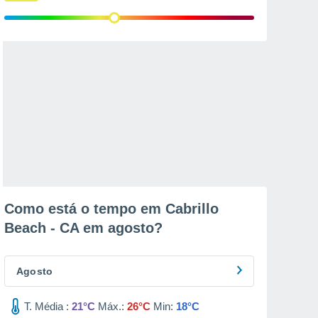
Como está o tempo em Cabrillo
Beach - CA em
agosto
?
Agosto
T. Média :
21°C
Máx.:
26°C
Min:
18°C