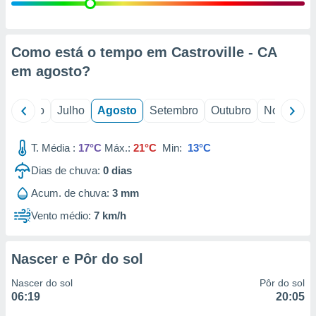
conteúdos.
ção
Como está o tempo em Castroville - CA
ão através
em
agosto
?
de
,
 e
o
Junho
Julho
Agosto
Setembro
Outubro
Novembro
dos,
publicidade
T. Média :
17°C
Máx.:
21°C
Min:
13°C
s, estudos
Dias de chuva:
0
dias
a e
mento de
Acum. de chuva:
3 mm
Vento médio:
7 km/h
ossos 1199
eiros
Nascer e Pôr do sol
Nascer do sol
Pôr do sol
06:19
20:05