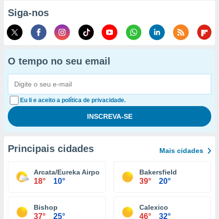
Siga-nos
O tempo no seu email
Eu li e aceito a política de privacidade.
Principais cidades
Mais cidades
Arcata/Eureka Airport
Bakersfield
18°
10°
39°
20°
Bishop
Calexico
37°
25°
46°
32°