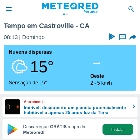
Tempo em Castroville - CA
de
08:13
Domingo
...
 da
empo.pt) foi
Nuvens dispersas
or
15°
is para
e as
 fornecidas
Oeste
 qualidade.
Sensação de 15°
2
5 km/h
r a este
s das
opções:
Astronomia
Incrível: descoberto um planeta potencialmente
ookies e
habitável a apenas 25 anos-luz da Terra
 forma
Descarregue
GRÁTIS
a app da
Instalar
e digital
Meteored!
da,