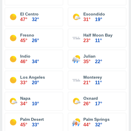
El Centro
Escondido
47°
32°
31°
19°
Fresno
Half Moon Bay
45°
26°
23°
11°
Indio
Julian
46°
34°
35°
22°
Los Angeles
Monterey
33°
20°
21°
11°
Napa
Oxnard
34°
10°
26°
17°
Palm Desert
Palm Springs
45°
33°
44°
32°