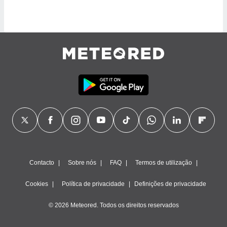
ite através
atura,
 botão
nto, nós e
arceiros
cookies,
ores únicos
ias
s para
 aceder e
dados
ais como a
 este sitio
eços IP e
Contacto
Sobre nós
FAQ
Termos de utilização
ores de
possível
Cookies
Política de privacidade
Definições de privacidade
es possam
os seus
© 2026 Meteored. Todos os direitos reservados
oais com
nteresse