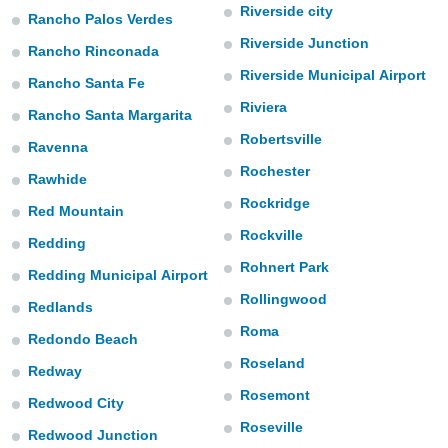
para lhe
Riverside city
Rancho Palos Verdes
licidade e
Riverside Junction
Rancho Rinconada
ados com
Riverside Municipal Airport
esmo. Pode
Rancho Santa Fe
ais
Riviera
Rancho Santa Margarita
s na nossa
Robertsville
 Cookies
e
Ravenna
u
Rochester
nto a
Rawhide
omento,
Rockridge
Red Mountain
 botão
de cookies
Rockville
Redding
na parte
Rohnert Park
nossa
Redding Municipal Airport
.
Rollingwood
Redlands
IVAMENTE,
Roma
Redondo Beach
Roseland
Redway
as
Rosemont
Redwood City
tes a
Roseville
Redwood Junction