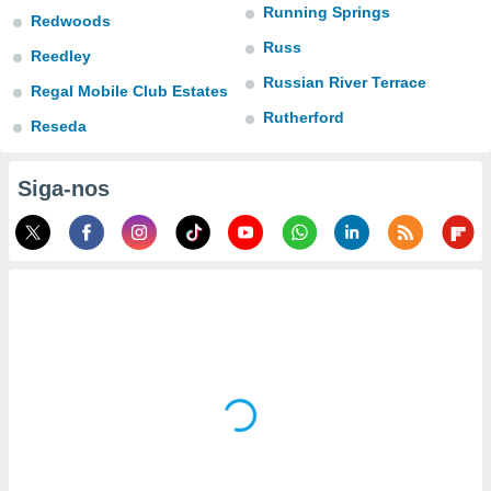
tar a
Running Springs
Redwoods
de cookies,
Russ
uar a
Reedley
osso site
Russian River Terrace
este caso,
Regal Mobile Club Estates
lo de que
Rutherford
Reseda
talaremos
s para
Siga-nos
a navegação
, mas não
s cookies
ar o
nto ou
ntar
 ou
dos,
ssa
ublicidade
ada. Pode
nstalação de
ceder ao