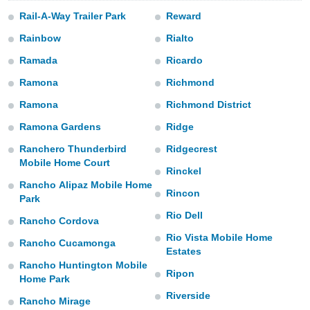
m
Rail-A-Way Trailer Park
Reward
 recolhidas
cookies ou
Rainbow
Rialto
, permite-
Ramada
Ricardo
ar a nossa
Ramona
Richmond
ara
ACEITAR
 fornecer-
E
Ramona
Richmond District
os de alta
CONTINUAR
sem
Ramona Gardens
Ridge
sto.
Ranchero Thunderbird
Ridgecrest
CONFIGURAÇÕES
o botão
Mobile Home Court
ontinuar",
Rinckel
r ao
Rancho Alipaz Mobile Home
Rincon
itando a
Park
de todos os
Rio Dell
Rancho Cordova
óprios ou
parceiros,
Rio Vista Mobile Home
Rancho Cucamonga
rmitem
Estates
lisar o
Rancho Huntington Mobile
Ripon
nto no
Home Park
em como
Riverside
Rancho Mirage
 um perfil