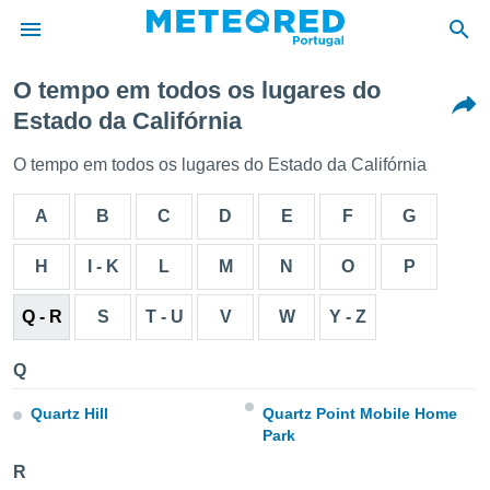
O tempo em todos os lugares do
Estado da Califórnia
de
 da
O tempo em todos os lugares do Estado da Califórnia
empo.pt) foi
or
A
B
C
D
E
F
G
is para
e as
 fornecidas
H
I - K
L
M
N
O
P
 qualidade.
r a este
Q - R
S
T - U
V
W
Y - Z
s das
opções:
Q
ookies e
 forma
Quartz Hill
Quartz Point Mobile Home
Park
e digital
R
da,