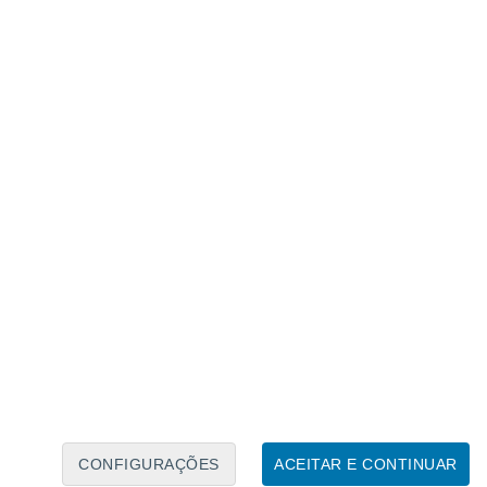
Calendário Lunar
Seg
Ter
Qua
Qui
Sex
Sáb
Domo
7
8
9
10
11
12
13
14
15
16
17
18
19
20
CONFIGURAÇÕES
ACEITAR E CONTINUAR