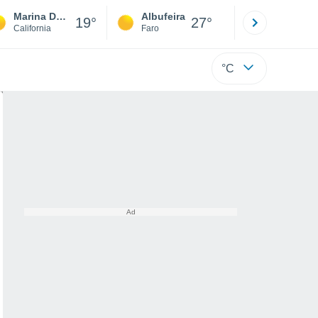
Marina Del Rey
Albufeira
Lisboa
19°
27°
California
Faro
Lisboa
°C