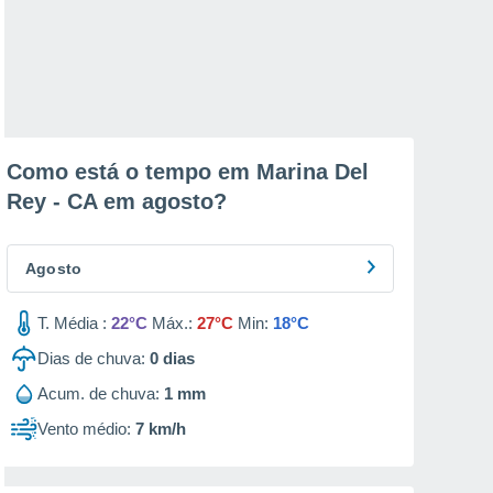
Como está o tempo em Marina Del
Rey - CA em
agosto
?
Agosto
T. Média :
22°C
Máx.:
27°C
Min:
18°C
Dias de chuva:
0
dias
Acum. de chuva:
1 mm
Vento médio:
7 km/h