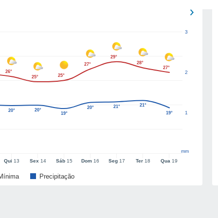
3
29°
28°
27°
27°
26°
2
25°
25°
21°
21°
20°
20°
20°
1
19°
19°
mm
Qui
13
Sex
14
Sáb
15
Dom
16
Seg
17
Ter
18
Qua
19
Mínima
Precipitação