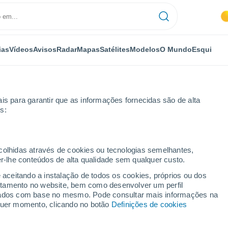
ias
Vídeos
Avisos
Radar
Mapas
Satélites
Modelos
O Mundo
Esqui
is para garantir que as informações fornecidas são de alta
s:
na Del Rey
ecolhidas através de cookies ou tecnologias semelhantes,
er-lhe conteúdos de alta qualidade sem qualquer custo.
ey - CA
e aceitando a instalação de todos os cookies, próprios ou dos
rtamento no website, bem como desenvolver um perfil
...
lizados com base no mesmo. Pode consultar mais informações na
lquer momento, clicando no botão
Definições de cookies
Por horas
Céu limpo nas próximas horas