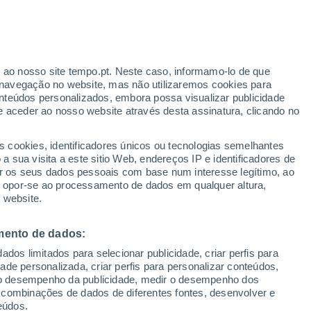
ante
r ao nosso site tempo.pt. Neste caso, informamo-lo de que
:
31%
navegação no website, mas não utilizaremos cookies para
nteúdos personalizados, embora possa visualizar publicidade
e aceder ao nosso website através desta assinatura, clicando no
 até
s cookies, identificadores únicos ou tecnologias semelhantes
 sua visita a este sitio Web, endereços IP e identificadores de
r os seus dados pessoais com base num interesse legítimo, ao
ura
Radar de Chuva
Satélites
Modelos
ou opor-se ao processamento de dados em qualquer altura,
 website.
mento de dados:
egunda
Terça
Quarta
Quinta
dos limitados para selecionar publicidade, criar perfis para
10 Ago.
11 Ago.
12 Ago.
13 Ago.
idade personalizada, criar perfis para personalizar conteúdos,
ir o desempenho da publicidade, medir o desempenho dos
 combinações de dados de diferentes fontes, desenvolver e
eúdos.