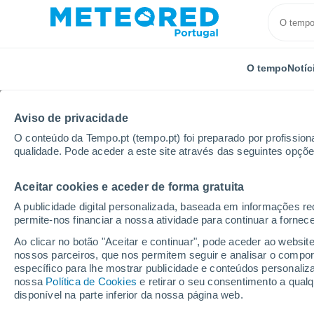
O tempo
Notíc
Aviso de privacidade
O conteúdo da Tempo.pt (tempo.pt) foi preparado por profissiona
qualidade. Pode aceder a este site através das seguintes opçõe
Aceitar cookies e aceder de forma gratuita
Início
Estados Unidos
Estado da Califórnia
Mari
A publicidade digital personalizada, baseada em informações r
permite-nos financiar a nossa atividade para continuar a fornec
Tempo em Marina Del R
Ao clicar no botão "Aceitar e continuar", pode aceder ao websit
nossos parceiros, que nos permitem seguir e analisar o compo
05:01
Sexta
específico para lhe mostrar publicidade e conteúdos persona
nossa
Política de Cookies
e retirar o seu consentimento a qua
disponível na parte inferior da nossa página web.
Céu limpo