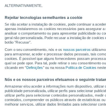
19°
ALTERNATIVAMENTE,
Rejeitar tecnologias semelhantes a cookie
Lua mingu
Se não aceitar a instalação de cookies, pode continuar a acede
Iluminada
Sensação de 19°
apenas instalaremos os cookies necessários para assegurar a 
analisar o comportamento ou para apresentar publicidade ou co
geral não personalizada. Pode recusar a instalação de cookies 
botão "Recusar".
Última hora
Aviso amarelo de tempo quente neste distrito:
Com o seu consentimento, nós e os
nossos parceiros
utilizamo
39 ºC e noites tropicais; saiba até quando
para armazenar, aceder e processar dados pessoais, tais como a
cookies. É possível que alguns fornecedores possam processa
O Tempo 1 - 7 Dias
Atualidade
Mapas de temperat
qual se pode opor. Para tal, pode retirar o seu consentimento 
clicando em “
Definições
” ou na nossa
Política de Cookies
neste
Nós e os nossos parceiros efetuamos o seguinte trata
Amanhã
Domingo
S
Hoje
Armazenar e/ou aceder a informações num dispositivo, utilizar da
8 Ago.
9 Ago.
7 Ago.
publicidade personalizada, utilizar perfis para selecionar public
utilizar perfis para selecionar conteúdos personalizados, med
conteúdos, compreender os públicos através de estatísticas ou
melhorar serviços, utilizar dados limitados para selecionar cont