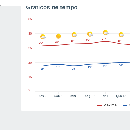
Gráficos de tempo
35
30
27°
27°
26°
26°
26°
26°
25
20
20°
20°
19°
19°
19°
19°
15
°C
Sex
7
Sáb
8
Dom
9
Seg
10
Ter
11
Qua
12
Máxima