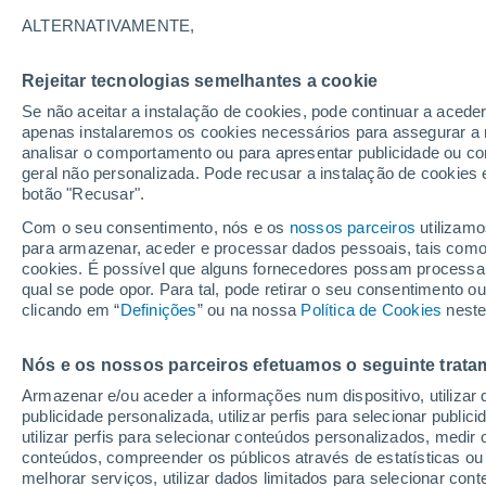
24°
ALTERNATIVAMENTE,
Rejeitar tecnologias semelhantes a cookie
Lua mingu
Se não aceitar a instalação de cookies, pode continuar a acede
Iluminada
Sensação de 24°
apenas instalaremos os cookies necessários para assegurar a 
analisar o comportamento ou para apresentar publicidade ou co
geral não personalizada. Pode recusar a instalação de cookies 
botão "Recusar".
Última hora
Hoje e amanhã poeiras do Saara “invadem”
Com o seu consentimento, nós e os
nossos parceiros
utilizamo
Portugal: risco de trovoadas no Norte e Centr
para armazenar, aceder e processar dados pessoais, tais como a
aumenta
cookies. É possível que alguns fornecedores possam processa
O Tempo 1 - 7 Dias
Atualidade
Mapas de nuvens
qual se pode opor. Para tal, pode retirar o seu consentimento 
clicando em “
Definições
” ou na nossa
Política de Cookies
neste
Nós e os nossos parceiros efetuamos o seguinte trata
Amanhã
Domingo
S
Hoje
Armazenar e/ou aceder a informações num dispositivo, utilizar da
8 Ago.
9 Ago.
7 Ago.
publicidade personalizada, utilizar perfis para selecionar public
utilizar perfis para selecionar conteúdos personalizados, med
conteúdos, compreender os públicos através de estatísticas ou
melhorar serviços, utilizar dados limitados para selecionar cont
60%