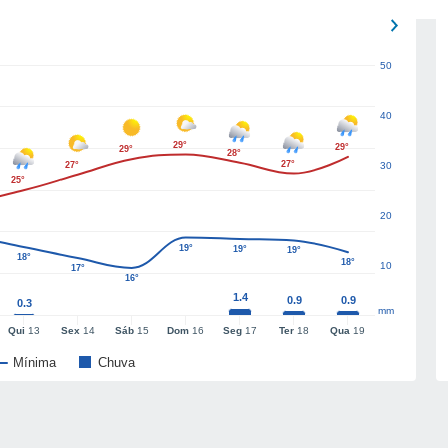
50
40
29°
29°
29°
28°
27°
27°
30
25°
20
19°
19°
19°
18°
18°
10
17°
16°
1.4
0.9
0.9
0.3
mm
Qui
13
Sex
14
Sáb
15
Dom
16
Seg
17
Ter
18
Qua
19
Mínima
Chuva