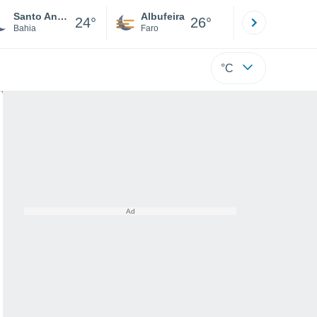
Santo Antônio De Jesus
Albufeira
Lisboa
24°
26°
Bahia
Faro
Lisboa
°C