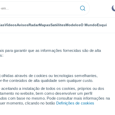
ias
Vídeos
Avisos
Radar
Mapas
Satélites
Modelos
O Mundo
Esqui
is para garantir que as informações fornecidas são de alta
s:
 Jesus
ecolhidas através de cookies ou tecnologias semelhantes,
er-lhe conteúdos de alta qualidade sem qualquer custo.
io De Jesus - BA
e aceitando a instalação de todos os cookies, próprios ou dos
rtamento no website, bem como desenvolver um perfil
...
lizados com base no mesmo. Pode consultar mais informações na
lquer momento, clicando no botão
Definições de cookies
Por horas
Intervalos nublados nas
próximas horas