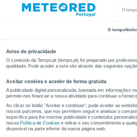
O tempo
Notíc
Aviso de privacidade
O conteúdo da Tempo.pt (tempo.pt) foi preparado por profissiona
qualidade. Pode aceder a este site através das seguintes opçõe
Aceitar cookies e aceder de forma gratuita
Início
Brasil
Estado da Bahia
Santo Antônio De
A publicidade digital personalizada, baseada em informações r
permite-nos financiar a nossa atividade para continuar a fornec
Tempo em Santo Antôn
Ao clicar no botão "Aceitar e continuar", pode aceder ao websit
nossos parceiros, que nos permitem seguir e analisar o compo
17:55
Sexta
específico para lhe mostrar publicidade e conteúdos persona
nossa
Política de Cookies
e retirar o seu consentimento a qua
disponível na parte inferior da nossa página web.
Céu limpo