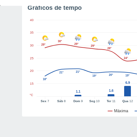
Gráficos de tempo
40
35
30°
29°
29°
30
29°
28°
25
24°
20
21°
21°
20°
19°
19°
18°
6.9
15
1.6
1.1
°C
Sex
7
Sáb
8
Dom
9
Seg
10
Ter
11
Qua
12
Máxima