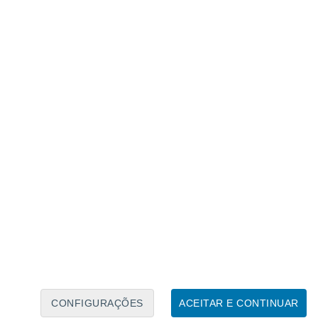
Calendário Lunar
Seg
Ter
Qua
Qui
Sex
Sáb
Domo
7
8
9
10
11
12
13
14
15
16
17
18
19
20
CONFIGURAÇÕES
ACEITAR E CONTINUAR