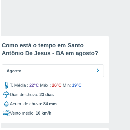
Como está o tempo em Santo
Antônio De Jesus - BA em
agosto
?
Agosto
T. Média :
22°C
Máx.:
26°C
Min:
19°C
Dias de chuva:
23
dias
Acum. de chuva:
84 mm
Vento médio:
10 km/h