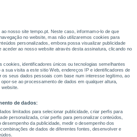
ante
r ao nosso site tempo.pt. Neste caso, informamo-lo de que
:
33%
navegação no website, mas não utilizaremos cookies para
nteúdos personalizados, embora possa visualizar publicidade
e aceder ao nosso website através desta assinatura, clicando no
s cookies, identificadores únicos ou tecnologias semelhantes
o
 sua visita a este sitio Web, endereços IP e identificadores de
r os seus dados pessoais com base num interesse legítimo, ao
Radar de Chuva
Satélites
Modelos
ou opor-se ao processamento de dados em qualquer altura,
 website.
mento de dados:
egunda
Terça
Quarta
Quinta
dos limitados para selecionar publicidade, criar perfis para
10 Ago.
11 Ago.
12 Ago.
13 Ago.
idade personalizada, criar perfis para personalizar conteúdos,
ir o desempenho da publicidade, medir o desempenho dos
 combinações de dados de diferentes fontes, desenvolver e
eúdos.
90%
90%
70%