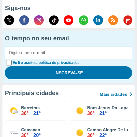
Siga-nos
O tempo no seu email
Eu li e aceito a política de privacidade.
Principais cidades
Mais cidades
Barreiras
Bom Jesus Da Lapa
36°
21°
36°
21°
Camacan
Campo Alegre De Lourd
30°
20°
36°
22°