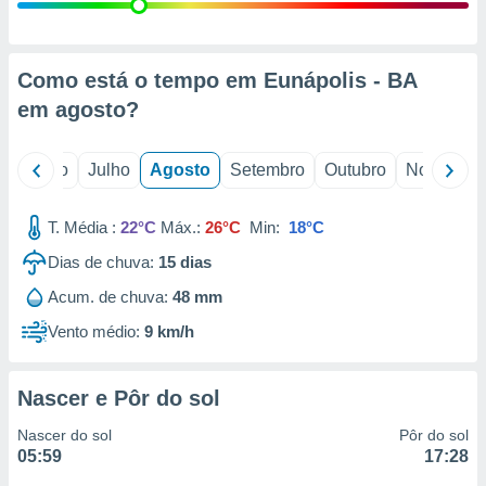
conteúdos.
ção
Como está o tempo em Eunápolis - BA
ão através
em
agosto
?
de
,
 e
o
Junho
Julho
Agosto
Setembro
Outubro
Novembro
dos,
publicidade
T. Média :
22°C
Máx.:
26°C
Min:
18°C
s, estudos
Dias de chuva:
15
dias
a e
mento de
Acum. de chuva:
48 mm
Vento médio:
9 km/h
ossos 1199
eiros
Nascer e Pôr do sol
Nascer do sol
Pôr do sol
05:59
17:28