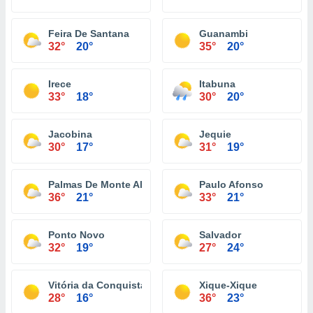
Feira De Santana
Guanambi
32°
20°
35°
20°
Irece
Itabuna
33°
18°
30°
20°
Jacobina
Jequie
30°
17°
31°
19°
Palmas De Monte Alto
Paulo Afonso
36°
21°
33°
21°
Ponto Novo
Salvador
32°
19°
27°
24°
Vitória da Conquista
Xique-Xique
28°
16°
36°
23°