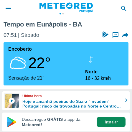
Tempo em Eunápolis - BA
de
07:51
Sábado
...
 da
empo.pt) foi
Encoberto
or
22°
is para
e as
 fornecidas
Norte
 qualidade.
Sensação de 21°
16
32 km/h
r a este
s das
opções:
Última hora
Hoje e amanhã poeiras do Saara “invadem”
ookies e
Portugal: risco de trovoadas no Norte e Centro
 forma
aumenta
Descarregue
GRÁTIS
a app da
Instalar
e digital
Meteored!
da,