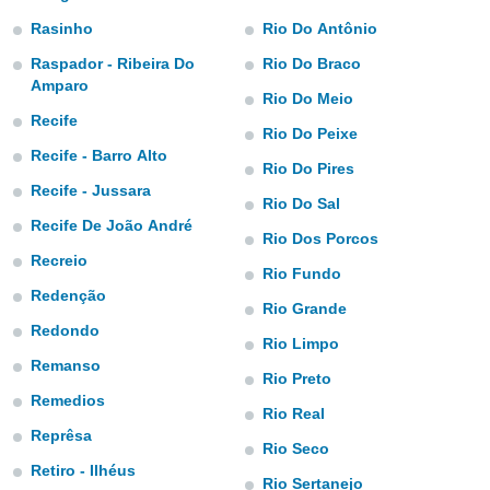
m
 recolhidas
Rasinho
Rio Do Antônio
cookies ou
Raspador - Ribeira Do
Rio Do Braco
Amparo
, permite-
Rio Do Meio
ar a nossa
Recife
ara
Rio Do Peixe
ACEITAR
 fornecer-
Recife - Barro Alto
E
Rio Do Pires
os de alta
CONTINUAR
Recife - Jussara
sem
Rio Do Sal
sto.
Recife De João André
CONFIGURAÇÕES
Rio Dos Porcos
o botão
Recreio
ontinuar",
Rio Fundo
r ao
Redenção
Rio Grande
itando a
Redondo
de todos os
Rio Limpo
óprios ou
Remanso
parceiros,
Rio Preto
rmitem
Remedios
Rio Real
lisar o
nto no
Reprêsa
Rio Seco
em como
Retiro - Ilhéus
 um perfil
Rio Sertanejo