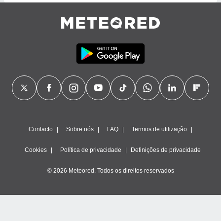
ite através
atura,
 botão
nto, nós e
arceiros
cookies,
ores únicos
ias
s para
 aceder e
dados
Contacto
Sobre nós
FAQ
Termos de utilização
ais como a
 este sitio
Cookies
Política de privacidade
Definições de privacidade
eços IP e
ores de
© 2026 Meteored. Todos os direitos reservados
possível
es possam
os seus
oais com
nteresse