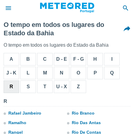
O tempo em todos os lugares do
Estado da Bahia
de
 da
O tempo em todos os lugares do Estado da Bahia
empo.pt) foi
or
A
B
C
D - E
F - G
H
I
is para
e as
 fornecidas
J - K
L
M
N
O
P
Q
 qualidade.
r a este
R
S
T
U - X
Z
s das
opções:
R
ookies e
 forma
Rafael Jambeiro
Rio Branco
Ramalho
Rio Das Antas
e digital
da,
Rangel
Rio De Contas