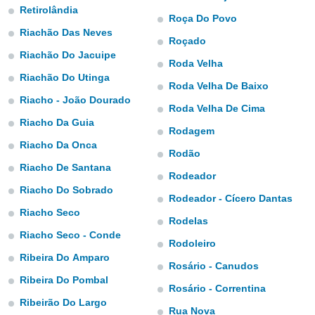
para lhe
Retirolândia
licidade e
Roça Do Povo
Riachão Das Neves
Roçado
ados com
Riachão Do Jacuipe
esmo. Pode
Roda Velha
ais
Riachão Do Utinga
s na nossa
Roda Velha De Baixo
 Cookies
e
Riacho - João Dourado
Roda Velha De Cima
u
Riacho Da Guia
nto a
Rodagem
omento,
Riacho Da Onca
 botão
Rodão
de cookies
Riacho De Santana
Rodeador
na parte
Riacho Do Sobrado
nossa
Rodeador - Cícero Dantas
.
Riacho Seco
Rodelas
IVAMENTE,
Riacho Seco - Conde
Rodoleiro
Ribeira Do Amparo
Rosário - Canudos
as
Ribeira Do Pombal
tes a
Rosário - Correntina
Ribeirão Do Largo
Rua Nova