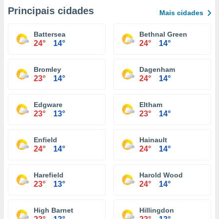
Principais cidades
Mais cidades
Battersea
Bethnal Green
24°
14°
24°
14°
Bromley
Dagenham
23°
14°
24°
14°
Edgware
Eltham
23°
13°
23°
14°
Enfield
Hainault
24°
14°
24°
14°
Harefield
Harold Wood
23°
13°
24°
14°
High Barnet
Hillingdon