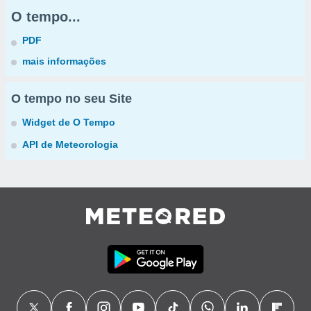
O tempo...
PDF
mais informações
O tempo no seu Site
Widget de O Tempo
API de Meteorologia