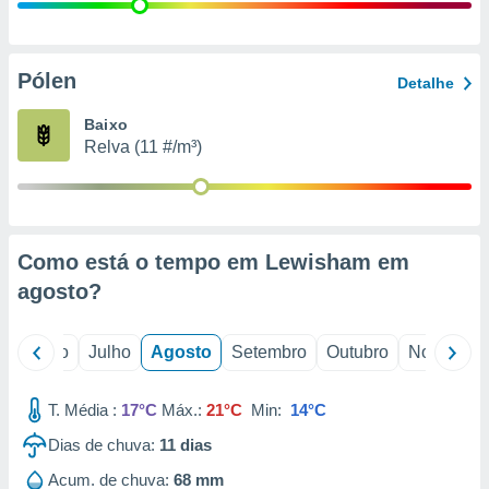
conteúdos.
ção
Pólen
Detalhe
ão através
de
Baixo
,
Relva (11 #/m³)
 e
dos,
publicidade
s, estudos
Como está o tempo em Lewisham em
a e
mento de
agosto
?
ossos 1199
o
Junho
Julho
Agosto
Setembro
Outubro
Novembro
eiros
T. Média :
17°C
Máx.:
21°C
Min:
14°C
Dias de chuva:
11
dias
Acum. de chuva:
68 mm