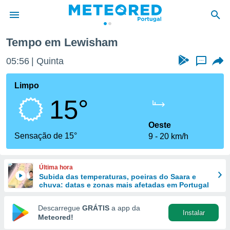
Tempo em Lewisham
de
05:56
Quinta
...
 da
empo.pt) foi
Limpo
or
15°
is para
e as
 fornecidas
Oeste
 qualidade.
Sensação de 15°
9
20 km/h
r a este
s das
opções:
Última hora
Subida das temperaturas, poeiras do Saara e
ookies e
chuva: datas e zonas mais afetadas em Portugal
 forma
Descarregue
GRÁTIS
a app da
Instalar
e digital
Meteored!
da,