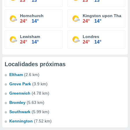
23°
13°
23°
13°
Hornchurch
Kingston upon Thames
24°
14°
24°
14°
Lewisham
Londres
24°
14°
24°
14°
Localidades próximas
Eltham
(2.6 km)
Grove Park
(3.9 km)
Greenwich
(4.78 km)
Bromley
(5.63 km)
Southwark
(5.99 km)
Kennington
(7.52 km)