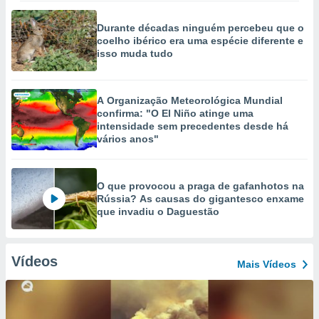
Durante décadas ninguém percebeu que o
coelho ibérico era uma espécie diferente e
isso muda tudo
A Organização Meteorológica Mundial
confirma: "O El Niño atinge uma
intensidade sem precedentes desde há
vários anos"
O que provocou a praga de gafanhotos na
Rússia? As causas do gigantesco enxame
que invadiu o Daguestão
Vídeos
Mais Vídeos