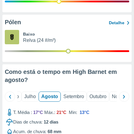
conteúdos.
ção
Pólen
Detalhe
ão através
de
Baixo
,
Relva (24 #/m³)
 e
dos,
publicidade
s, estudos
Como está o tempo em High Barnet em
a e
mento de
agosto
?
ossos 1199
o
Junho
Julho
Agosto
Setembro
Outubro
Novembro
eiros
T. Média :
17°C
Máx.:
21°C
Min:
13°C
Dias de chuva:
12
dias
Acum. de chuva:
68 mm