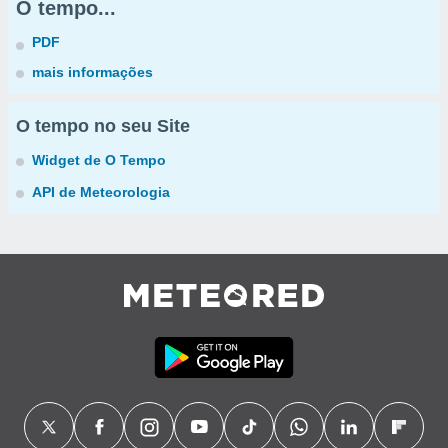
O tempo...
PDF
mais informações
O tempo no seu Site
Widget de O Tempo
API de Meteorologia