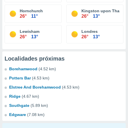
Hornchurch
Kingston upon Thames
26°
11°
26°
13°
Lewisham
Londres
26°
13°
26°
13°
Localidades próximas
Borehamwood
(4.52 km)
Potters Bar
(4.53 km)
Elstree And Borehamwood
(4.53 km)
Ridge
(4.67 km)
Southgate
(5.89 km)
Edgware
(7.08 km)