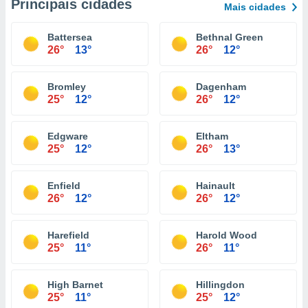
Principais cidades
Mais cidades
Battersea
Bethnal Green
26°
13°
26°
12°
Bromley
Dagenham
25°
12°
26°
12°
Edgware
Eltham
25°
12°
26°
13°
Enfield
Hainault
26°
12°
26°
12°
Harefield
Harold Wood
25°
11°
26°
11°
High Barnet
Hillingdon
25°
11°
25°
12°