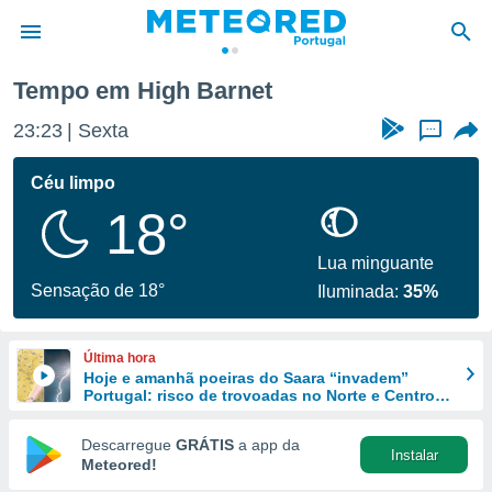
Tempo em High Barnet
de
23:23
Sexta
...
 da
empo.pt) foi
Céu limpo
or
18°
is para
e as
 fornecidas
Lua minguante
 qualidade.
Sensação de 18°
Iluminada:
35%
r a este
s das
opções:
Última hora
Hoje e amanhã poeiras do Saara “invadem”
ookies e
Portugal: risco de trovoadas no Norte e Centro
 forma
aumenta
Descarregue
GRÁTIS
a app da
Instalar
e digital
Meteored!
da,