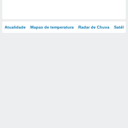
Atualidade
Mapas de temperatura
Radar de Chuva
Satélit