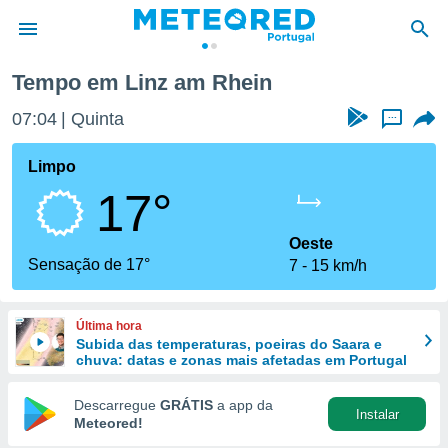
Tempo em Linz am Rhein
de
07:04
Quinta
...
 da
empo.pt) foi
Limpo
or
17°
is para
e as
 fornecidas
Oeste
 qualidade.
Sensação de 17°
7
15 km/h
r a este
s das
opções:
Última hora
Subida das temperaturas, poeiras do Saara e
ookies e
chuva: datas e zonas mais afetadas em Portugal
 forma
Descarregue
GRÁTIS
a app da
Instalar
e digital
Meteored!
da,