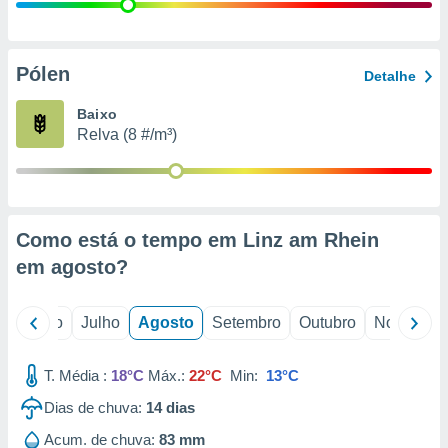
conteúdos.
ção
Pólen
Detalhe
ão através
de
Baixo
,
Relva (8 #/m³)
 e
dos,
publicidade
s, estudos
Como está o tempo em Linz am Rhein
a e
mento de
em
agosto
?
ossos 1199
o
Junho
Julho
Agosto
Setembro
Outubro
Novembro
eiros
T. Média :
18°C
Máx.:
22°C
Min:
13°C
Dias de chuva:
14
dias
Acum. de chuva:
83 mm