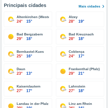
Principais cidades
Mais cidades
Altenkirchen (Westerwald)
Alzey
24°
15°
28°
19°
Bad Bergzabern
Bad Kreuznach
29°
18°
28°
18°
Bernkastel-Kues
Coblença
25°
16°
24°
17°
Daun
Frankenthal (Pfalz)
23°
13°
29°
21°
Kaiserslautern
Lahnstein
27°
17°
27°
18°
Landau in der Pfalz
Linz am Rhein