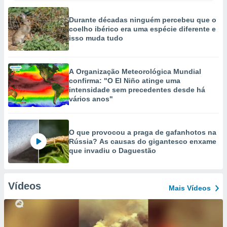
Durante décadas ninguém percebeu que o
coelho ibérico era uma espécie diferente e
isso muda tudo
A Organização Meteorológica Mundial
confirma: "O El Niño atinge uma
intensidade sem precedentes desde há
vários anos"
O que provocou a praga de gafanhotos na
Rússia? As causas do gigantesco enxame
que invadiu o Daguestão
Vídeos
Mais Vídeos