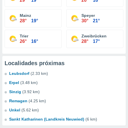
29°
19°
26°
16°
Mainz
Speyer
28°
19°
30°
21°
Trier
Zweibrücken
26°
16°
28°
17°
Localidades próximas
Leubsdorf
(2.33 km)
Erpel
(3.48 km)
Sinzig
(3.92 km)
Remagen
(4.25 km)
Unkel
(5.62 km)
Sankt Katharinen (Landkreis Neuwied)
(6 km)