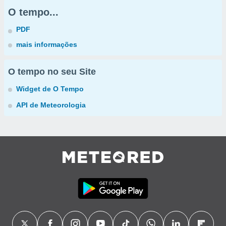
O tempo...
PDF
mais informações
O tempo no seu Site
Widget de O Tempo
API de Meteorologia