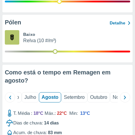
conteúdos.
ção
Pólen
Detalhe
ão através
de
Baixo
,
Relva (10 #/m³)
 e
dos,
publicidade
s, estudos
Como está o tempo em Remagen em
a e
mento de
agosto
?
ossos 1199
o
Junho
Julho
Agosto
Setembro
Outubro
Novembro
eiros
T. Média :
18°C
Máx.:
22°C
Min:
13°C
Dias de chuva:
14
dias
Acum. de chuva:
83 mm