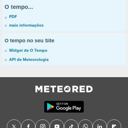
O tempo...
PDF
mais informações
O tempo no seu Site
Widget de O Tempo
API de Meteorologia