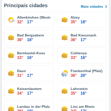
Principais cidades
Mais cidades
Altenkirchen (Westerwald)
Alzey
32°
17°
35°
18°
Bad Bergzabern
Bad Kreuznach
36°
18°
36°
17°
Bernkastel-Kues
Coblença
33°
16°
33°
16°
Daun
Frankenthal (Pfalz)
31°
17°
36°
20°
Kaiserslautern
Lahnstein
34°
17°
35°
16°
Landau in der Pfalz
Linz am Rhein