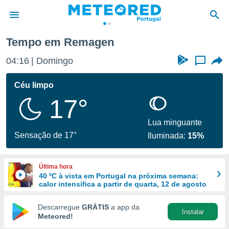
Tempo em Remagen
de
04:16
Domingo
...
 da
empo.pt) foi
Céu limpo
or
17°
is para
e as
 fornecidas
Lua minguante
 qualidade.
Sensação de 17°
Iluminada:
15%
r a este
s das
opções:
Última hora
40 ºC à vista em Portugal na próxima semana:
ookies e
calor intensifica a partir de quarta, 12 de agosto
 forma
Descarregue
GRÁTIS
a app da
Instalar
e digital
Meteored!
da,