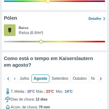
conteúdos.
ção
Pólen
Detalhe
ão através
de
Baixo
,
Relva (6 #/m³)
 e
dos,
publicidade
s, estudos
Como está o tempo em Kaiserslautern
a e
mento de
em
agosto
?
ossos 1199
o
Junho
Julho
Agosto
Setembro
Outubro
Novembro
eiros
T. Média :
18°C
Máx.:
23°C
Min:
14°C
Dias de chuva:
12
dias
Acum. de chuva:
70 mm