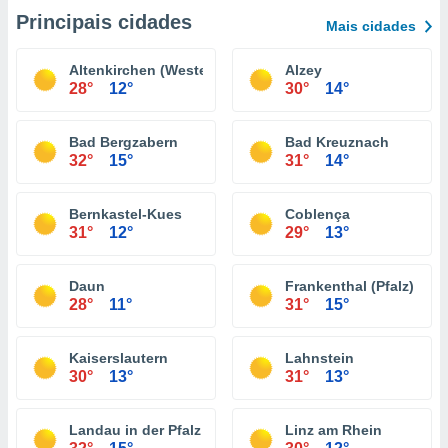
Principais cidades
Mais cidades
Altenkirchen (Westerwald)
Alzey
28°
12°
30°
14°
Bad Bergzabern
Bad Kreuznach
32°
15°
31°
14°
Bernkastel-Kues
Coblença
31°
12°
29°
13°
Daun
Frankenthal (Pfalz)
28°
11°
31°
15°
Kaiserslautern
Lahnstein
30°
13°
31°
13°
Landau in der Pfalz
Linz am Rhein