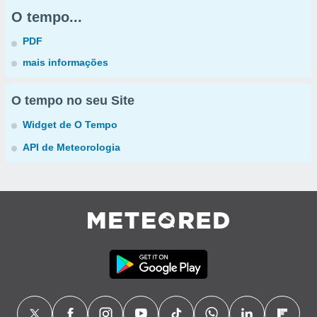
O tempo...
PDF
mais informações
O tempo no seu Site
Widget de O Tempo
API de Meteorologia