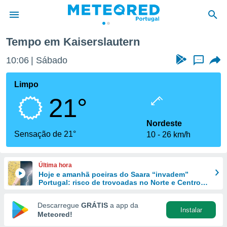
Tempo em Kaiserslautern
de
10:06
Sábado
...
 da
empo.pt) foi
Limpo
or
21°
is para
e as
 fornecidas
Nordeste
 qualidade.
Sensação de 21°
10
26 km/h
r a este
s das
opções:
Última hora
Hoje e amanhã poeiras do Saara “invadem”
ookies e
Portugal: risco de trovoadas no Norte e Centro
 forma
aumenta
Descarregue
GRÁTIS
a app da
Instalar
e digital
Meteored!
da,