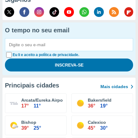
O tempo no seu email
Eu li e aceito a política de privacidade.
Principais cidades
Mais cidades
Arcata/Eureka Airport
Bakersfield
17°
11°
36°
19°
Bishop
Calexico
39°
25°
45°
30°