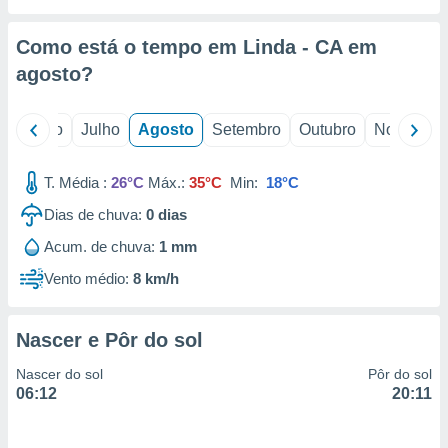
conteúdos.
Como está o tempo em Linda - CA em
ção
agosto
?
ão através
de
,
o
Junho
Julho
Agosto
Setembro
Outubro
Novembro
 e
T. Média :
26°C
Máx.:
35°C
Min:
18°C
dos,
publicidade
Dias de chuva:
0
dias
s, estudos
a e
Acum. de chuva:
1 mm
mento de
Vento médio:
8 km/h
ossos 1199
eiros
Nascer e Pôr do sol
Nascer do sol
Pôr do sol
06:12
20:11