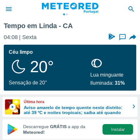
Tempo em Linda - CA
de
04:08
Sexta
...
 da
empo.pt) foi
Céu limpo
or
20°
is para
e as
 fornecidas
Lua minguante
 qualidade.
Sensação de 20°
Iluminada:
31%
r a este
s das
opções:
Última hora
Aviso amarelo de tempo quente neste distrito:
ookies e
até 39 ºC e noites tropicais; saiba até quando
 forma
Descarregue
GRÁTIS
a app da
Instalar
e digital
Meteored!
da,