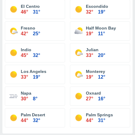
El Centro
Escondido
46°
31°
32°
19°
Fresno
Half Moon Bay
42°
25°
19°
11°
Indio
Julian
45°
32°
33°
20°
Los Angeles
Monterey
33°
19°
19°
12°
Napa
Oxnard
30°
8°
27°
16°
Palm Desert
Palm Springs
44°
32°
44°
31°