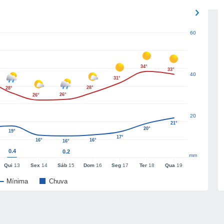
60
34°
33°
40
31°
28°
28°
26°
26°
20
21°
20°
19°
17°
16°
16°
16°
0.4
0.2
mm
Qui
13
Sex
14
Sáb
15
Dom
16
Seg
17
Ter
18
Qua
19
Mínima
Chuva