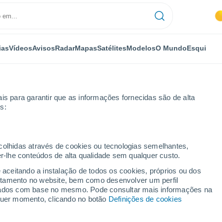
ias
Vídeos
Avisos
Radar
Mapas
Satélites
Modelos
O Mundo
Esqui
is para garantir que as informações fornecidas são de alta
s:
ecolhidas através de cookies ou tecnologias semelhantes,
er-lhe conteúdos de alta qualidade sem qualquer custo.
lgogrado)
e aceitando a instalação de todos os cookies, próprios ou dos
rtamento no website, bem como desenvolver um perfil
...
lizados com base no mesmo. Pode consultar mais informações na
lquer momento, clicando no botão
Definições de cookies
Por horas
Intervalos nublados nas
próximas horas