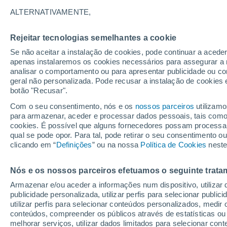
34°
ALTERNATIVAMENTE,
Rejeitar tecnologias semelhantes a cookie
UV
6 Alto
Se não aceitar a instalação de cookies, pode continuar a acede
Sensação de 34°
FPS
15-25
apenas instalaremos os cookies necessários para assegurar a 
analisar o comportamento ou para apresentar publicidade ou co
geral não personalizada. Pode recusar a instalação de cookies 
botão "Recusar".
Última hora
Aviso amarelo de tempo quente neste distrito:
Com o seu consentimento, nós e os
nossos parceiros
utilizamo
39 ºC e noites tropicais; saiba até quando
para armazenar, aceder e processar dados pessoais, tais como a
cookies. É possível que alguns fornecedores possam processa
O Tempo 1 - 7 Dias
Atualidade
Mapas de nuvens
qual se pode opor. Para tal, pode retirar o seu consentimento 
clicando em “
Definições
” ou na nossa
Política de Cookies
neste
Nós e os nossos parceiros efetuamos o seguinte trata
Amanhã
Domingo
S
Hoje
Armazenar e/ou aceder a informações num dispositivo, utilizar da
8 Ago.
9 Ago.
7 Ago.
publicidade personalizada, utilizar perfis para selecionar public
utilizar perfis para selecionar conteúdos personalizados, med
conteúdos, compreender os públicos através de estatísticas ou
melhorar serviços, utilizar dados limitados para selecionar cont
50%