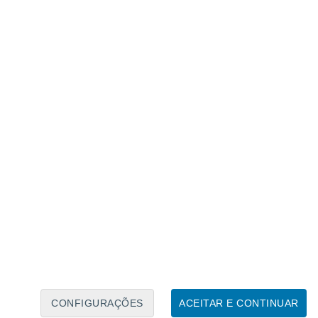
Calendário Lunar
Seg
Ter
Qua
Qui
Sex
Sáb
Domo
7
8
9
10
11
12
13
14
15
16
17
18
19
20
CONFIGURAÇÕES
ACEITAR E CONTINUAR