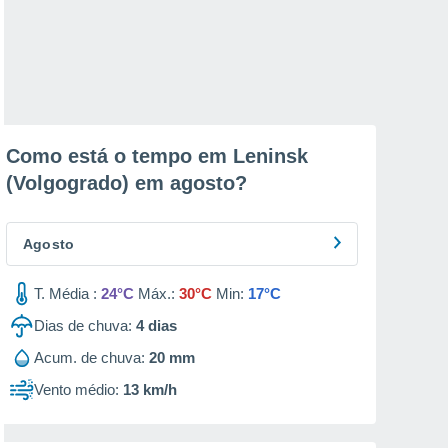
Como está o tempo em Leninsk
(Volgogrado) em
agosto
?
Agosto
T. Média :
24°C
Máx.:
30°C
Min:
17°C
Dias de chuva:
4
dias
Acum. de chuva:
20 mm
Vento médio:
13 km/h