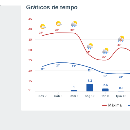
Gráficos de tempo
45
40
38°
38°
37°
35
31°
30
27°
25°
25
24°
23°
22°
20
22°
19°
18°
6.3
15
2.6
1
0.3
°C
Sex
7
Sáb
8
Dom
9
Seg
10
Ter
11
Qua
12
Máxima