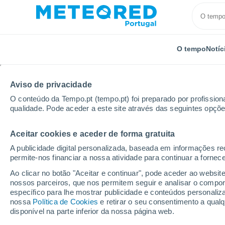
O tempo
Notíc
Aviso de privacidade
O conteúdo da Tempo.pt (tempo.pt) foi preparado por profissiona
qualidade. Pode aceder a este site através das seguintes opçõe
Aceitar cookies e aceder de forma gratuita
Início
Rússia
Oblast de Volgogrado
Leninsk
A publicidade digital personalizada, baseada em informações r
permite-nos financiar a nossa atividade para continuar a fornec
Tempo em Leninsk (Vo
Ao clicar no botão "Aceitar e continuar", pode aceder ao websit
nossos parceiros, que nos permitem seguir e analisar o compo
11:28
Sexta
específico para lhe mostrar publicidade e conteúdos persona
nossa
Política de Cookies
e retirar o seu consentimento a qua
disponível na parte inferior da nossa página web.
Limpo