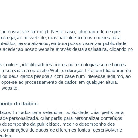
r ao nosso site tempo.pt. Neste caso, informamo-lo de que
navegação no website, mas não utilizaremos cookies para
nteúdos personalizados, embora possa visualizar publicidade
e aceder ao nosso website através desta assinatura, clicando no
 até
s cookies, identificadores únicos ou tecnologias semelhantes
 sua visita a este sitio Web, endereços IP e identificadores de
r os seus dados pessoais com base num interesse legítimo, ao
Radar de Chuva
Satélites
Modelos
ou opor-se ao processamento de dados em qualquer altura,
 website.
mento de dados:
egunda
Terça
Quarta
Quinta
dos limitados para selecionar publicidade, criar perfis para
10 Ago.
11 Ago.
12 Ago.
13 Ago.
idade personalizada, criar perfis para personalizar conteúdos,
ir o desempenho da publicidade, medir o desempenho dos
 combinações de dados de diferentes fontes, desenvolver e
eúdos.
70%
50%
30%
40%