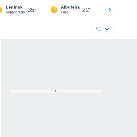
Leninsk
Albufeira
Lisboa
35°
22°
Volgogrado
Faro
Lisboa
°C