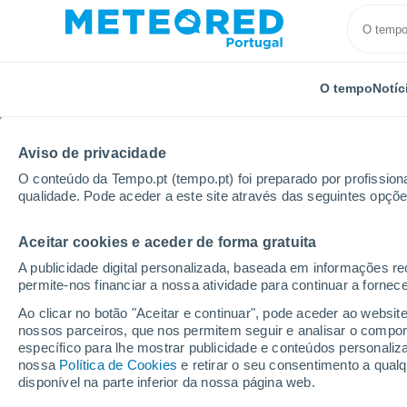
O tempo
Notíc
Aviso de privacidade
O conteúdo da Tempo.pt (tempo.pt) foi preparado por profissiona
qualidade. Pode aceder a este site através das seguintes opçõe
Aceitar cookies e aceder de forma gratuita
Início
Rússia
Oblast de Volgogrado
Tormosin
A publicidade digital personalizada, baseada em informações r
permite-nos financiar a nossa atividade para continuar a fornec
Tempo em Tormosin
Ao clicar no botão "Aceitar e continuar", pode aceder ao websit
nossos parceiros, que nos permitem seguir e analisar o compo
12:47
Sábado
específico para lhe mostrar publicidade e conteúdos persona
nossa
Política de Cookies
e retirar o seu consentimento a qua
disponível na parte inferior da nossa página web.
Limpo