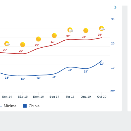
30
35°
34°
34°
31°
20
29°
26°
26°
22°
10
19°
18°
15°
14°
14°
14°
mm
Sex
14
Sáb
15
Dom
16
Seg
17
Ter
18
Qua
19
Qui
20
Mínima
Chuva