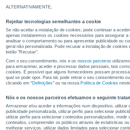
35°
ALTERNATIVAMENTE,
Rejeitar tecnologias semelhantes a cookie
Sudeste
Se não aceitar a instalação de cookies, pode continuar a acede
Sensação de 33°
13
-
30 km
apenas instalaremos os cookies necessários para assegurar a 
analisar o comportamento ou para apresentar publicidade ou co
geral não personalizada. Pode recusar a instalação de cookies 
botão "Recusar".
Última hora
Hoje e amanhã poeiras do Saara “invadem”
Com o seu consentimento, nós e os
nossos parceiros
utilizamo
Portugal: risco de trovoadas no Norte e Centr
para armazenar, aceder e processar dados pessoais, tais como a
aumenta
cookies. É possível que alguns fornecedores possam processa
O Tempo 1 - 7 Dias
Atualidade
Mapas de temperat
qual se pode opor. Para tal, pode retirar o seu consentimento 
clicando em “
Definições
” ou na nossa
Política de Cookies
neste
Nós e os nossos parceiros efetuamos o seguinte trata
Amanhã
Segunda
Hoje
Armazenar e/ou aceder a informações num dispositivo, utilizar da
9 Ago.
10 Ago.
8 Ago.
publicidade personalizada, utilizar perfis para selecionar public
utilizar perfis para selecionar conteúdos personalizados, med
conteúdos, compreender os públicos através de estatísticas ou
melhorar serviços, utilizar dados limitados para selecionar cont
60%