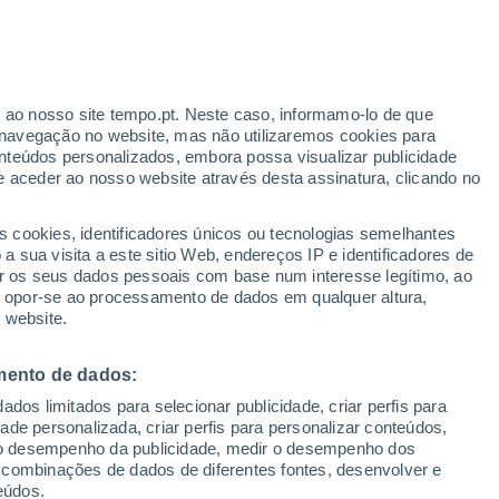
r ao nosso site tempo.pt. Neste caso, informamo-lo de que
/h
navegação no website, mas não utilizaremos cookies para
nteúdos personalizados, embora possa visualizar publicidade
e aceder ao nosso website através desta assinatura, clicando no
s cookies, identificadores únicos ou tecnologias semelhantes
o
 sua visita a este sitio Web, endereços IP e identificadores de
r os seus dados pessoais com base num interesse legítimo, ao
ura
Radar de Chuva
Satélites
Modelos
ou opor-se ao processamento de dados em qualquer altura,
 website.
mento de dados:
Terça
Quarta
Quinta
Sexta
dos limitados para selecionar publicidade, criar perfis para
11 Ago.
12 Ago.
13 Ago.
14 Ago.
idade personalizada, criar perfis para personalizar conteúdos,
ir o desempenho da publicidade, medir o desempenho dos
 combinações de dados de diferentes fontes, desenvolver e
eúdos.
30%
40%