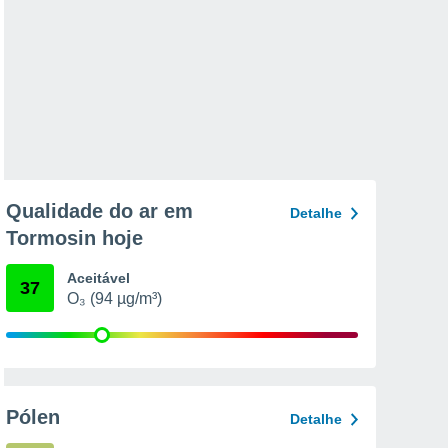
Qualidade do ar em
Detalhe
Tormosin hoje
Aceitável
37
O₃ (94 µg/m³)
Pólen
Detalhe