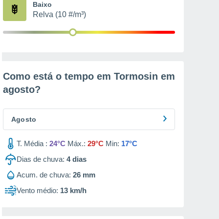
Baixo
Relva (10 #/m³)
Como está o tempo em Tormosin em
agosto
?
Agosto
T. Média :
24°C
Máx.:
29°C
Min:
17°C
Dias de chuva:
4
dias
Acum. de chuva:
26 mm
Vento médio:
13 km/h