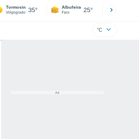
Tormosin
Albufeira
Lisboa
35°
25°
Volgogrado
Faro
Lisboa
°C