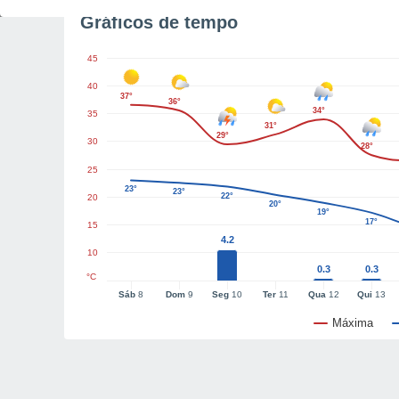
Gráficos de tempo
45
40
37°
36°
34°
35
31°
29°
30
28°
25
23°
23°
22°
20
20°
19°
17°
15
4.2
10
0.3
0.3
°C
Sáb
8
Dom
9
Seg
10
Ter
11
Qua
12
Qui
13
Máxima