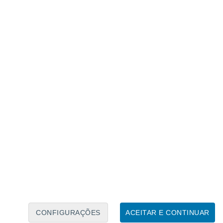
Calendário Lunar
Seg
Ter
Qua
Qui
Sex
Sáb
Domo
8
9
10
11
12
13
14
15
16
17
18
19
20
21
CONFIGURAÇÕES
ACEITAR E CONTINUAR