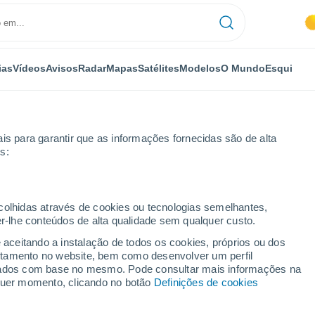
ias
Vídeos
Avisos
Radar
Mapas
Satélites
Modelos
O Mundo
Esqui
is para garantir que as informações fornecidas são de alta
s:
ecolhidas através de cookies ou tecnologias semelhantes,
er-lhe conteúdos de alta qualidade sem qualquer custo.
e aceitando a instalação de todos os cookies, próprios ou dos
rtamento no website, bem como desenvolver um perfil
...
lizados com base no mesmo. Pode consultar mais informações na
lquer momento, clicando no botão
Definições de cookies
Por horas
Céu limpo nas próximas horas