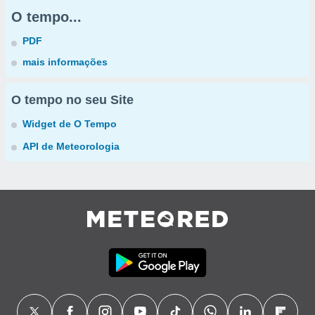
O tempo...
PDF
mais informações
O tempo no seu Site
Widget de O Tempo
API de Meteorologia