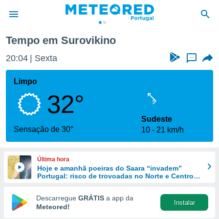
Tempo em Surovikino
de
20:04
Sexta
...
 da
empo.pt) foi
Limpo
or
32°
is para
e as
 fornecidas
Sudeste
 qualidade.
Sensação de 30°
10
21 km/h
r a este
s das
opções:
Última hora
Hoje e amanhã poeiras do Saara “invadem”
ookies e
Portugal: risco de trovoadas no Norte e Centro
 forma
aumenta
Descarregue
GRÁTIS
a app da
Instalar
e digital
Meteored!
da,