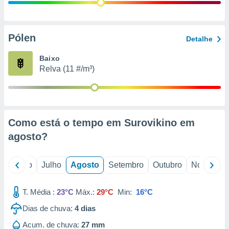
conteúdos.
ção
Pólen
Detalhe
ão através
de
Baixo
,
Relva (11 #/m³)
 e
dos,
publicidade
s, estudos
Como está o tempo em Surovikino em
a e
mento de
agosto
?
ossos 1199
o
Junho
Julho
Agosto
Setembro
Outubro
Novembro
eiros
T. Média :
23°C
Máx.:
29°C
Min:
16°C
Dias de chuva:
4
dias
Acum. de chuva:
27 mm