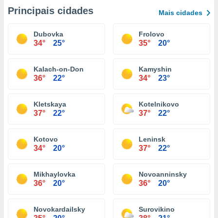
Principais cidades
Mais cidades
Dubovka
Frolovo
34°
25°
35°
20°
Kalach-on-Don
Kamyshin
36°
22°
34°
23°
Kletskaya
Kotelnikovo
37°
22°
37°
22°
Kotovo
Leninsk
34°
20°
37°
22°
Mikhaylovka
Novoanninsky
36°
20°
36°
20°
Novokardailsky
Surovikino