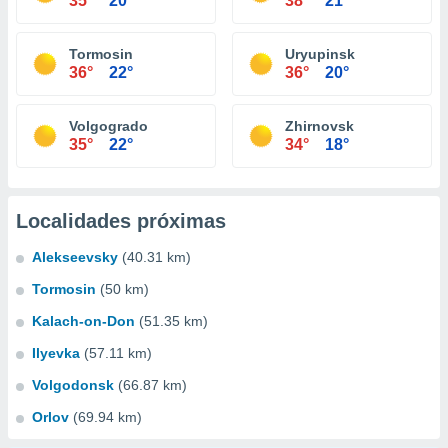
35°
20°
38°
21°
Tormosin
Uryupinsk
36°
22°
36°
20°
Volgogrado
Zhirnovsk
35°
22°
34°
18°
Localidades próximas
Alekseevsky
(40.31 km)
Tormosin
(50 km)
Kalach-on-Don
(51.35 km)
Ilyevka
(57.11 km)
Volgodonsk
(66.87 km)
Orlov
(69.94 km)