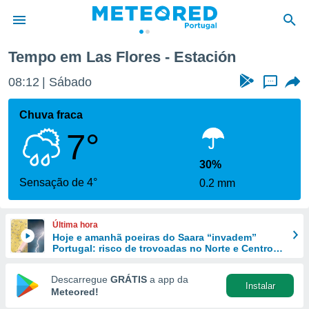
stación
Tempo em Las Flores - Estación
de
08:12
Sábado
...
 da
empo.pt) foi
Chuva fraca
or
7°
is para
e as
 fornecidas
30%
 qualidade.
Sensação de 4°
0.2 mm
r a este
s das
opções:
Última hora
Hoje e amanhã poeiras do Saara “invadem”
ookies e
Portugal: risco de trovoadas no Norte e Centro
 forma
aumenta
Descarregue
GRÁTIS
a app da
Instalar
e digital
Meteored!
da,