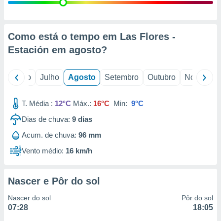
conteúdos.
ção
Como está o tempo em Las Flores -
ão através
Estación em
agosto
?
de
,
 e
o
Junho
Julho
Agosto
Setembro
Outubro
Novembro
dos,
publicidade
T. Média :
12°C
Máx.:
16°C
Min:
9°C
s, estudos
Dias de chuva:
9
dias
a e
mento de
Acum. de chuva:
96 mm
Vento médio:
16 km/h
ossos 1199
eiros
Nascer e Pôr do sol
Nascer do sol
Pôr do sol
07:28
18:05