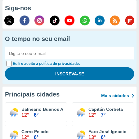
Siga-nos
O tempo no seu email
Eu li e aceito a política de privacidade.
Principais cidades
Mais cidades
Balneario Buenos Aires
Capitán Corbeta
12°
6°
12°
7°
Cerro Pelado
Faro José Ignacio
12°
6°
13°
6°