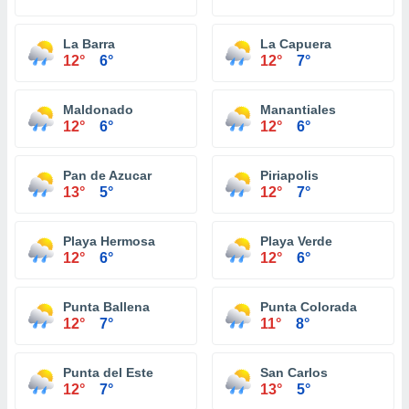
La Barra
La Capuera
12°
6°
12°
7°
Maldonado
Manantiales
12°
6°
12°
6°
Pan de Azucar
Piriapolis
13°
5°
12°
7°
Playa Hermosa
Playa Verde
12°
6°
12°
6°
Punta Ballena
Punta Colorada
12°
7°
11°
8°
Punta del Este
San Carlos
12°
7°
13°
5°