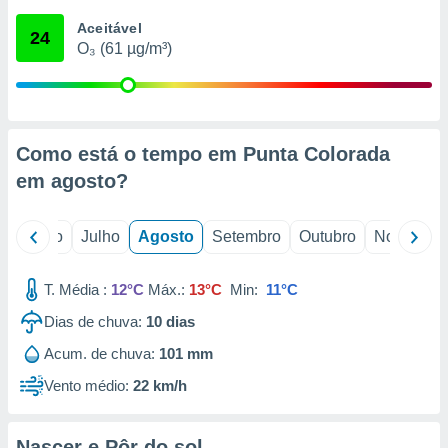
conteúdos.
Aceitável
24
O₃ (61 µg/m³)
ção
ão através
de
,
 e
Como está o tempo em Punta Colorada
em
agosto
?
dos,
publicidade
s, estudos
o
Junho
Julho
Agosto
Setembro
Outubro
Novembro
a e
mento de
T. Média :
12°C
Máx.:
13°C
Min:
11°C
ossos 1199
Dias de chuva:
10
dias
eiros
Acum. de chuva:
101 mm
Vento médio:
22 km/h
Nascer e Pôr do sol