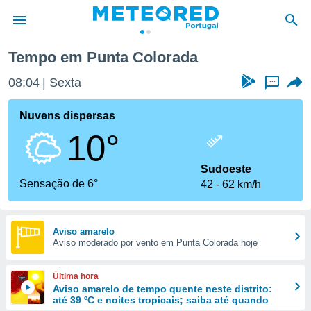
da
Tempo em Punta Colorada
de
08:04
Sexta
...
 da
empo.pt) foi
Nuvens dispersas
or
10°
is para
e as
 fornecidas
Sudoeste
 qualidade.
Sensação de 6°
42
62 km/h
r a este
s das
opções:
Aviso amarelo
Aviso moderado por vento em Punta Colorada hoje
ookies e
 forma
Última hora
e digital
Aviso amarelo de tempo quente neste distrito:
até 39 ºC e noites tropicais; saiba até quando
da,