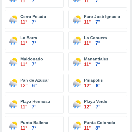
11°
7°
11°
7°
Cerro Pelado
Faro José Ignacio
11°
7°
11°
7°
La Barra
La Capuera
11°
7°
11°
7°
Maldonado
Manantiales
11°
7°
11°
7°
Pan de Azucar
Piriapolis
12°
6°
12°
8°
Playa Hermosa
Playa Verde
11°
7°
12°
7°
Punta Ballena
Punta Colorada
11°
7°
11°
8°