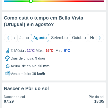
conteúdos.
ção
Como está o tempo em Bella Vista
ão através
(Uruguai) em
agosto
?
de
,
 e
o
Junho
Julho
Agosto
Setembro
Outubro
Novembro
dos,
publicidade
T. Média :
12°C
Máx.:
16°C
Min:
9°C
s, estudos
Dias de chuva:
9
dias
a e
mento de
Acum. de chuva:
96 mm
Vento médio:
16 km/h
ossos 1199
eiros
Nascer e Pôr do sol
Nascer do sol
Pôr do sol
07:29
18:05