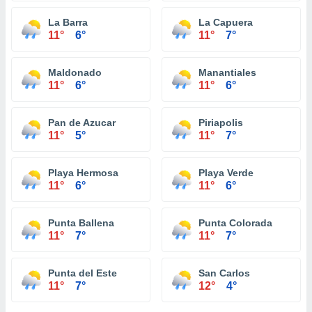
La Barra
La Capuera
11°
6°
11°
7°
Maldonado
Manantiales
11°
6°
11°
6°
Pan de Azucar
Piriapolis
11°
5°
11°
7°
Playa Hermosa
Playa Verde
11°
6°
11°
6°
Punta Ballena
Punta Colorada
11°
7°
11°
7°
Punta del Este
San Carlos
11°
7°
12°
4°