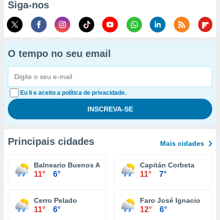
Siga-nos
O tempo no seu email
Eu li e aceito a política de privacidade.
Principais cidades
Mais cidades
Balneario Buenos Aires
Capitán Corbeta
11°
6°
11°
7°
Cerro Pelado
Faro José Ignacio
11°
6°
12°
6°