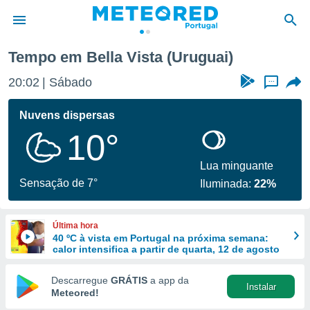
Tempo em Bella Vista (Uruguai)
de
20:02
Sábado
...
 da
empo.pt) foi
Nuvens dispersas
or
10°
is para
e as
 fornecidas
Lua minguante
 qualidade.
Sensação de 7°
Iluminada:
22%
r a este
s das
opções:
Última hora
40 ºC à vista em Portugal na próxima semana:
ookies e
calor intensifica a partir de quarta, 12 de agosto
 forma
Descarregue
GRÁTIS
a app da
Instalar
e digital
Meteored!
da,