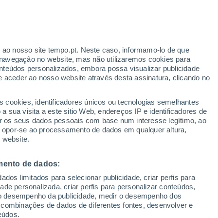
Aviso amarelo
Aviso moderado por trovoada em
Cerro Pelado hoje
ante
r ao nosso site tempo.pt. Neste caso, informamo-lo de que
:
44%
navegação no website, mas não utilizaremos cookies para
nteúdos personalizados, embora possa visualizar publicidade
e aceder ao nosso website através desta assinatura, clicando no
s cookies, identificadores únicos ou tecnologias semelhantes
gal
 sua visita a este sitio Web, endereços IP e identificadores de
r os seus dados pessoais com base num interesse legítimo, ao
adar de Chuva
Satélites
Modelos
ou opor-se ao processamento de dados em qualquer altura,
 website.
mento de dados:
omingo
Segunda
Terça
Quarta
dos limitados para selecionar publicidade, criar perfis para
9 Ago.
10 Ago.
11 Ago.
12 Ago.
idade personalizada, criar perfis para personalizar conteúdos,
ir o desempenho da publicidade, medir o desempenho dos
 combinações de dados de diferentes fontes, desenvolver e
eúdos.