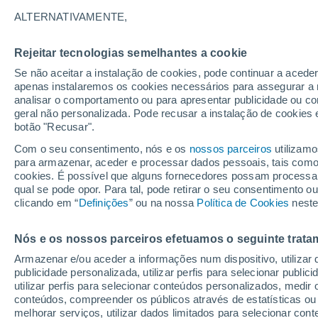
13°
ALTERNATIVAMENTE,
Rejeitar tecnologias semelhantes a cookie
Lua mingu
Se não aceitar a instalação de cookies, pode continuar a acede
Iluminada
Sensação de 13°
apenas instalaremos os cookies necessários para assegurar a 
analisar o comportamento ou para apresentar publicidade ou co
geral não personalizada. Pode recusar a instalação de cookies 
botão "Recusar".
Última hora
Subida das temperaturas, poeiras do Saara e
Com o seu consentimento, nós e os
nossos parceiros
utilizamo
chuva: datas e zonas mais afetadas em Portu
para armazenar, aceder e processar dados pessoais, tais como a
cookies. É possível que alguns fornecedores possam processa
O Tempo 1 - 7 Dias
Atualidade
Mapas de chuva
R
qual se pode opor. Para tal, pode retirar o seu consentimento 
clicando em “
Definições
” ou na nossa
Política de Cookies
neste
Nós e os nossos parceiros efetuamos o seguinte trata
Amanhã
Sábado
D
Hoje
Armazenar e/ou aceder a informações num dispositivo, utilizar da
7 Ago.
8 Ago.
6 Ago.
publicidade personalizada, utilizar perfis para selecionar public
utilizar perfis para selecionar conteúdos personalizados, med
conteúdos, compreender os públicos através de estatísticas ou
melhorar serviços, utilizar dados limitados para selecionar cont
60%
30%
90%