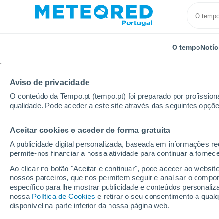
O tempo
Notíc
Aviso de privacidade
O conteúdo da Tempo.pt (tempo.pt) foi preparado por profissiona
qualidade. Pode aceder a este site através das seguintes opçõe
Aceitar cookies e aceder de forma gratuita
Início
Uruguai
Departamento de Maldonado
Ce
A publicidade digital personalizada, baseada em informações r
permite-nos financiar a nossa atividade para continuar a fornec
Tempo em Cerro Pelad
Ao clicar no botão "Aceitar e continuar", pode aceder ao websit
nossos parceiros, que nos permitem seguir e analisar o compo
05:58
Quinta
específico para lhe mostrar publicidade e conteúdos persona
nossa
Política de Cookies
e retirar o seu consentimento a qua
disponível na parte inferior da nossa página web.
Nevoeiro