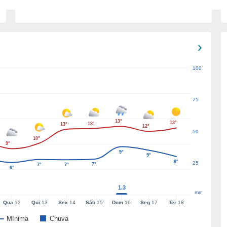
100
75
13°
13°
13°
13°
12°
50
10°
9°
9°
9°
8°
25
7°
7°
7°
6°
1.3
mm
Qua
12
Qui
13
Sex
14
Sáb
15
Dom
16
Seg
17
Ter
18
Mínima
Chuva