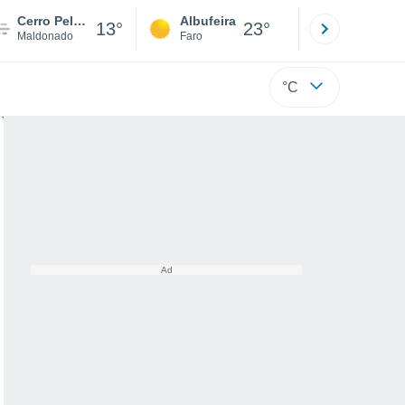
Cerro Pelado
Albufeira
Lisboa
13°
23°
Maldonado
Faro
Lisboa
°C