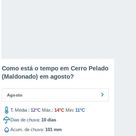
Como está o tempo em Cerro Pelado
(Maldonado) em
agosto
?
Agosto
T. Média :
12°C
Máx.:
14°C
Min:
11°C
Dias de chuva:
10
dias
Acum. de chuva:
101 mm