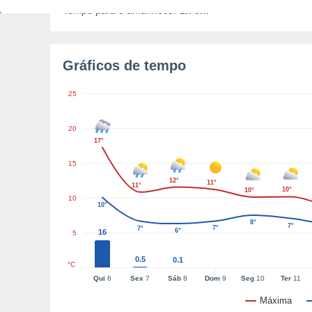
Tempo para o amanhecer
1h 5m
Gráficos de tempo
25
20
17°
15
12°
11°
11°
10°
10°
10
10°
8°
7°
7°
7°
6°
16
5
0.5
0.1
°C
Qui
6
Sex
7
Sáb
8
Dom
9
Seg
10
Ter
11
Máxima