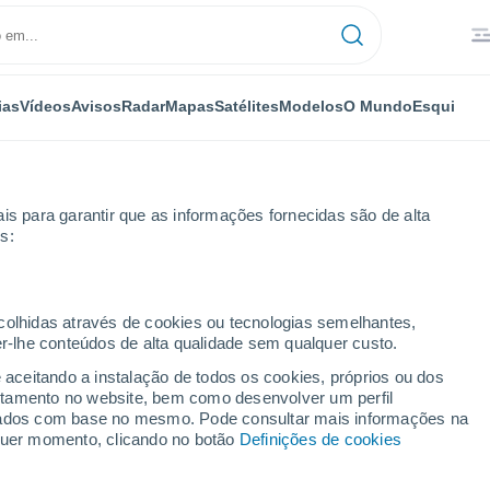
ias
Vídeos
Avisos
Radar
Mapas
Satélites
Modelos
O Mundo
Esqui
is para garantir que as informações fornecidas são de alta
s:
rro Pelado
ecolhidas através de cookies ou tecnologias semelhantes,
er-lhe conteúdos de alta qualidade sem qualquer custo.
o (Maldonado)
e aceitando a instalação de todos os cookies, próprios ou dos
rtamento no website, bem como desenvolver um perfil
...
lizados com base no mesmo. Pode consultar mais informações na
lquer momento, clicando no botão
Definições de cookies
Por horas
Bancos de névoa nas próximas
horas