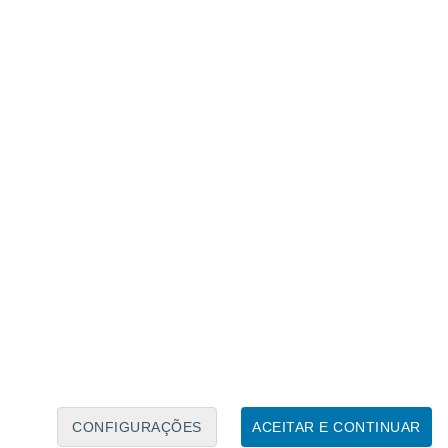
Calendário Lunar
Seg
Ter
Qua
Qui
Sex
Sáb
Domo
6
7
8
9
10
11
12
13
14
15
16
17
18
19
CONFIGURAÇÕES
ACEITAR E CONTINUAR