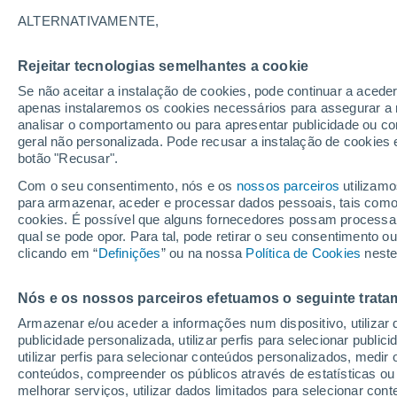
32°
ALTERNATIVAMENTE,
Rejeitar tecnologias semelhantes a cookie
UV
6 Alto
Se não aceitar a instalação de cookies, pode continuar a acede
Sensação de 31°
FPS
15-25
apenas instalaremos os cookies necessários para assegurar a 
analisar o comportamento ou para apresentar publicidade ou co
geral não personalizada. Pode recusar a instalação de cookies 
botão "Recusar".
Última hora
Hoje e amanhã poeiras do Saara “invadem”
Com o seu consentimento, nós e os
nossos parceiros
utilizamo
Portugal: risco de trovoadas no Norte e Centr
para armazenar, aceder e processar dados pessoais, tais como a
aumenta
cookies. É possível que alguns fornecedores possam processa
O Tempo 1 - 7 Dias
Atualidade
Mapas de chuva
R
qual se pode opor. Para tal, pode retirar o seu consentimento 
clicando em “
Definições
” ou na nossa
Política de Cookies
neste
Nós e os nossos parceiros efetuamos o seguinte trata
Amanhã
Segunda
Hoje
Armazenar e/ou aceder a informações num dispositivo, utilizar da
9 Ago.
10 Ago.
8 Ago.
publicidade personalizada, utilizar perfis para selecionar public
utilizar perfis para selecionar conteúdos personalizados, med
conteúdos, compreender os públicos através de estatísticas ou
melhorar serviços, utilizar dados limitados para selecionar cont
80%
60%
60%