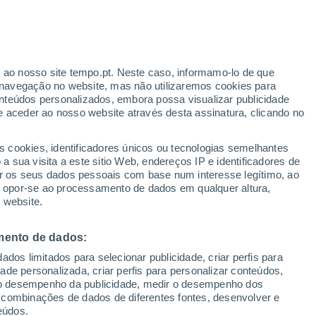
Aviso amarelo
Aviso moderado por temperaturas
elevadas em L'Aiguillon hoje
r ao nosso site tempo.pt. Neste caso, informamo-lo de que
navegação no website, mas não utilizaremos cookies para
nteúdos personalizados, embora possa visualizar publicidade
e aceder ao nosso website através desta assinatura, clicando no
s cookies, identificadores únicos ou tecnologias semelhantes
o
 sua visita a este sitio Web, endereços IP e identificadores de
r os seus dados pessoais com base num interesse legítimo, ao
adar de Chuva
Satélites
Modelos
ou opor-se ao processamento de dados em qualquer altura,
 website.
mento de dados:
Terça
Quarta
Quinta
Sexta
dos limitados para selecionar publicidade, criar perfis para
11 Ago.
12 Ago.
13 Ago.
14 Ago.
idade personalizada, criar perfis para personalizar conteúdos,
ir o desempenho da publicidade, medir o desempenho dos
 combinações de dados de diferentes fontes, desenvolver e
eúdos.
80%