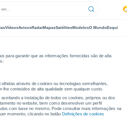
ias
Vídeos
Avisos
Radar
Mapas
Satélites
Modelos
O Mundo
Esqui
is para garantir que as informações fornecidas são de alta
s:
ecolhidas através de cookies ou tecnologias semelhantes,
er-lhe conteúdos de alta qualidade sem qualquer custo.
e aceitando a instalação de todos os cookies, próprios ou dos
rtamento no website, bem como desenvolver um perfil
...
lizados com base no mesmo. Pode consultar mais informações na
lquer momento, clicando no botão
Definições de cookies
Por horas
Chuva fraca nas próximas horas