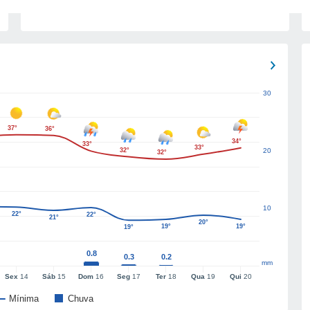
30
37°
36°
34°
33°
33°
32°
20
32°
10
22°
22°
21°
20°
19°
19°
19°
0.8
0.3
0.2
mm
Sex
14
Sáb
15
Dom
16
Seg
17
Ter
18
Qua
19
Qui
20
Mínima
Chuva