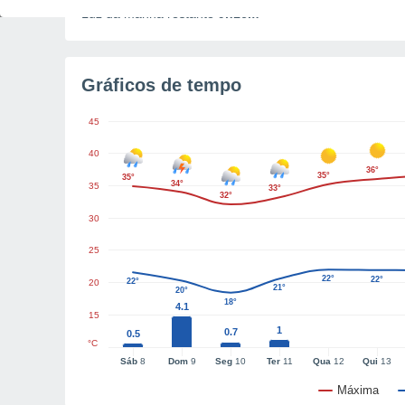
Luz da manhã restante
9h16m
Gráficos de tempo
45
40
36°
35°
35°
34°
35
33°
32°
30
25
22°
22°
22°
20
21°
20°
18°
4.1
15
1
0.7
0.5
°C
Sáb
8
Dom
9
Seg
10
Ter
11
Qua
12
Qui
13
Máxima