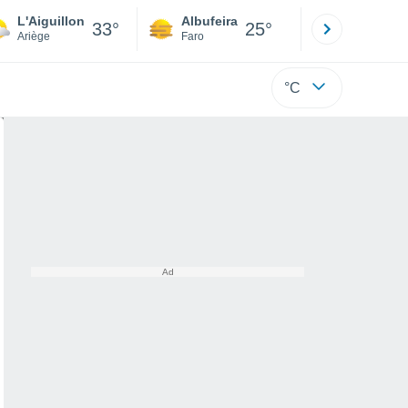
L'Aiguillon
Albufeira
Lisboa
33°
25°
Ariège
Faro
Lisboa
°C