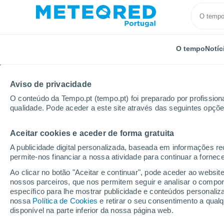
O tempo
Notíc
Aviso de privacidade
O conteúdo da Tempo.pt (tempo.pt) foi preparado por profissiona
qualidade. Pode aceder a este site através das seguintes opçõe
Aceitar cookies e aceder de forma gratuita
Início
França
Occitânia
Ariège
L'Aiguillon
A publicidade digital personalizada, baseada em informações r
permite-nos financiar a nossa atividade para continuar a fornec
Tempo em L'Aiguillon
Ao clicar no botão "Aceitar e continuar", pode aceder ao websit
nossos parceiros, que nos permitem seguir e analisar o compo
12:19
Sábado
específico para lhe mostrar publicidade e conteúdos persona
nossa
Política de Cookies
e retirar o seu consentimento a qua
disponível na parte inferior da nossa página web.
Limpo