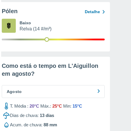
Pólen
Detalhe
Baixo
Relva (14 #/m³)
Como está o tempo em L'Aiguillon
em
agosto
?
Agosto
T. Média :
20°C
Máx.:
25°C
Min:
15°C
Dias de chuva:
13
dias
Acum. de chuva:
88 mm