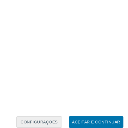
Calendário Lunar
Seg
Ter
Qua
Qui
Sex
Sáb
Domo
8
9
10
11
12
13
14
15
16
17
18
19
20
21
CONFIGURAÇÕES
ACEITAR E CONTINUAR