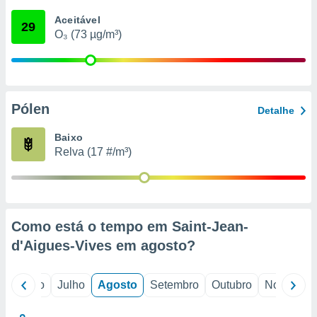
conteúdos.
Aceitável
29
O₃ (73 µg/m³)
ção
ão através
de
,
 e
Pólen
Detalhe
dos,
Baixo
publicidade
Relva (17 #/m³)
s, estudos
a e
mento de
ossos 1199
Como está o tempo em Saint-Jean-
eiros
d'Aigues-Vives em
agosto
?
o
Junho
Julho
Agosto
Setembro
Outubro
Novembro