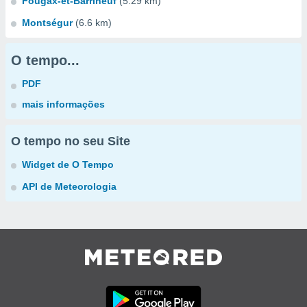
Fougax-et-Barrineuf
(5.29 km)
Montségur
(6.6 km)
O tempo...
PDF
mais informações
O tempo no seu Site
Widget de O Tempo
API de Meteorologia