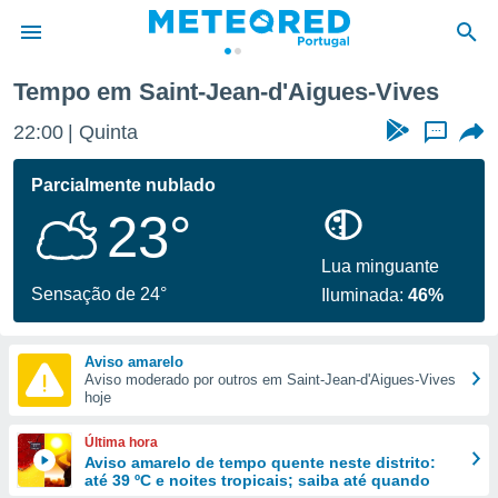
es
Tempo em Saint-Jean-d'Aigues-Vives
de
22:00
Quinta
...
 da
empo.pt) foi
Parcialmente nublado
or
23°
is para
e as
 fornecidas
Lua minguante
 qualidade.
Sensação de 24°
Iluminada:
46%
r a este
s das
opções:
Aviso amarelo
Aviso moderado por outros em Saint-Jean-d'Aigues-Vives
ookies e
hoje
 forma
Última hora
e digital
Aviso amarelo de tempo quente neste distrito:
até 39 ºC e noites tropicais; saiba até quando
da,