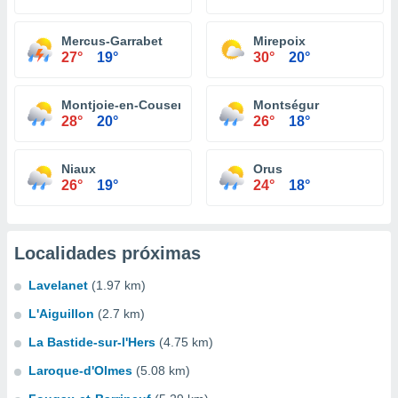
Mercus-Garrabet
Mirepoix
27°
19°
30°
20°
Montjoie-en-Couserans
Montségur
28°
20°
26°
18°
Niaux
Orus
26°
19°
24°
18°
Localidades próximas
Lavelanet
(1.97 km)
L'Aiguillon
(2.7 km)
La Bastide-sur-l'Hers
(4.75 km)
Laroque-d'Olmes
(5.08 km)