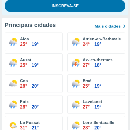
Principais cidades
Mais cidades
Alos
Arrien-en-Bethmale
25°
19°
24°
19°
Auzat
Ax-les-thermes
25°
19°
27°
18°
Cos
Ercé
28°
20°
25°
19°
Foix
Lavelanet
28°
20°
27°
19°
Le Fossat
Lorp-Sentaraille
31°
21°
28°
20°