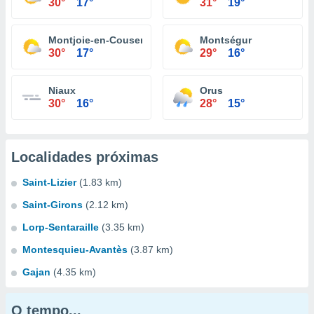
30°
17°
31°
19°
Montjoie-en-Couserans
Montségur
30°
17°
29°
16°
Niaux
Orus
30°
16°
28°
15°
Localidades próximas
Saint-Lizier
(1.83 km)
Saint-Girons
(2.12 km)
Lorp-Sentaraille
(3.35 km)
Montesquieu-Avantès
(3.87 km)
Gajan
(4.35 km)
O tempo...