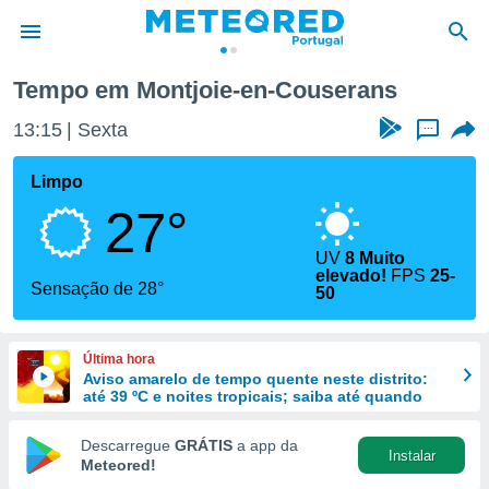
Tempo em Montjoie-en-Couserans
de
13:15
Sexta
...
 da
empo.pt) foi
Limpo
or
27°
is para
e as
 fornecidas
UV
8 Muito
elevado!
FPS
25-
 qualidade.
Sensação de 28°
50
r a este
s das
opções:
Última hora
Aviso amarelo de tempo quente neste distrito:
ookies e
até 39 ºC e noites tropicais; saiba até quando
 forma
Descarregue
GRÁTIS
a app da
e digital
Instalar
Meteored!
da,