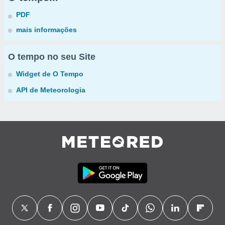
PDF
mais informações
O tempo no seu Site
Widget de O Tempo
API de Meteorologia