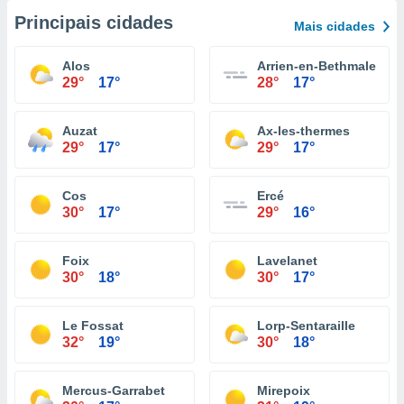
Principais cidades
Mais cidades
Alos
Arrien-en-Bethmale
29°
17°
28°
17°
Auzat
Ax-les-thermes
29°
17°
29°
17°
Cos
Ercé
30°
17°
29°
16°
Foix
Lavelanet
30°
18°
30°
17°
Le Fossat
Lorp-Sentaraille
32°
19°
30°
18°
Mercus-Garrabet
Mirepoix