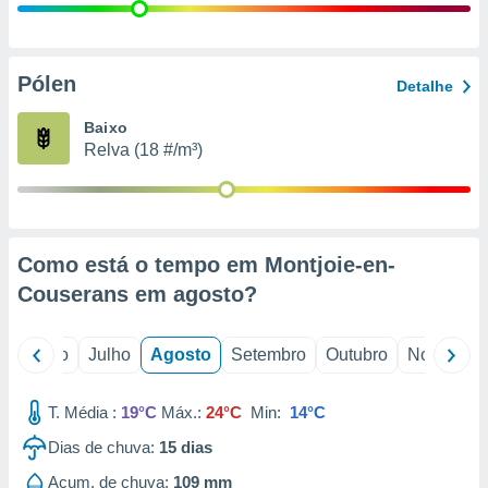
conteúdos.
ção
Pólen
Detalhe
ão através
de
Baixo
,
Relva (18 #/m³)
 e
dos,
publicidade
s, estudos
Como está o tempo em Montjoie-en-
a e
mento de
Couserans em
agosto
?
ossos 1199
o
Junho
Julho
Agosto
Setembro
Outubro
Novembro
eiros
T. Média :
19°C
Máx.:
24°C
Min:
14°C
Dias de chuva:
15
dias
Acum. de chuva:
109 mm