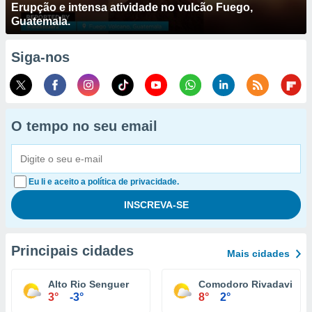
Erupção e intensa atividade no vulcão Fuego,
Guatemala.
Siga-nos
O tempo no seu email
Eu li e aceito a política de privacidade.
Principais cidades
Mais cidades
Alto Rio Senguer
Comodoro Rivadavia
3°
-3°
8°
2°