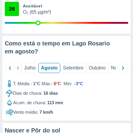
conteúdos.
Aceitável
26
O₃ (65 µg/m³)
ção
ão através
de
,
Como está o tempo em Lago Rosario
 e
em
agosto
?
dos,
publicidade
s, estudos
o
Junho
Julho
Agosto
Setembro
Outubro
Novembro
a e
mento de
T. Média :
1°C
Máx.:
6°C
Min:
-3°C
ossos 1199
Dias de chuva:
16
dias
eiros
Acum. de chuva:
113 mm
Vento médio:
7 km/h
Nascer e Pôr do sol