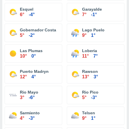
Esquel
Garayalde
6°
-4°
7°
-1°
Gobernador Costa
Lago Puelo
5°
-2°
9°
1°
Las Plumas
Loberia
10°
0°
11°
7°
Puerto Madryn
Rawson
12°
4°
13°
3°
Rio Mayo
Rio Pico
3°
-6°
5°
-3°
Sarmiento
Telsen
4°
-3°
9°
1°