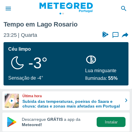
Tempo em Lago Rosario
de
23:25
Quarta
...
 da
empo.pt) foi
Céu limpo
or
-3°
is para
e as
 fornecidas
Lua minguante
 qualidade.
Sensação de -4°
Iluminada:
55%
r a este
s das
opções:
Última hora
Subida das temperaturas, poeiras do Saara e
ookies e
chuva: datas e zonas mais afetadas em Portugal
 forma
Descarregue
GRÁTIS
a app da
Instalar
e digital
Meteored!
da,