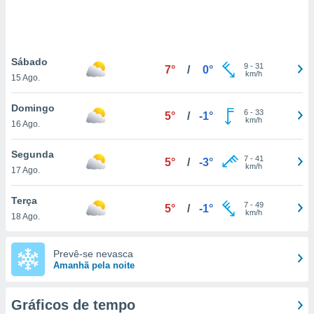
ite através
atura,
 botão
Sábado
9
-
31
7°
/
0°
km/h
15 Ago.
nto, nós e
arceiros
Domingo
cookies,
6
-
33
5°
/
-1°
km/h
16 Ago.
ores únicos
ias
s para
Segunda
7
-
41
5°
/
-3°
 aceder e
km/h
17 Ago.
dados
ais como a
Terça
 este sitio
7
-
49
5°
/
-1°
km/h
18 Ago.
eços IP e
ores de
possível
Prevê-se nevasca
Amanhã pela noite
es possam
os seus
oais com
Gráficos de tempo
nteresse