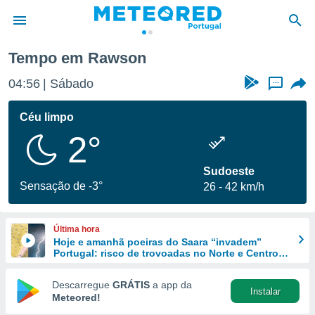
Tempo em Rawson
de
04:56
Sábado
...
 da
empo.pt) foi
Céu limpo
or
2°
is para
e as
 fornecidas
Sudoeste
 qualidade.
Sensação de -3°
26
42 km/h
r a este
s das
opções:
Última hora
Hoje e amanhã poeiras do Saara “invadem”
ookies e
Portugal: risco de trovoadas no Norte e Centro
 forma
aumenta
Descarregue
GRÁTIS
a app da
Instalar
e digital
Meteored!
da,