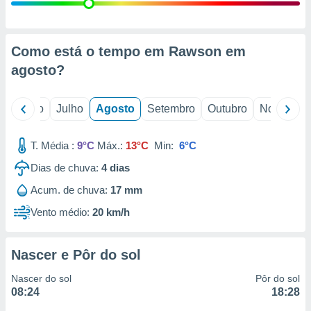
conteúdos.
ção
Como está o tempo em Rawson em
ão através
agosto
?
de
,
 e
o
Junho
Julho
Agosto
Setembro
Outubro
Novembro
dos,
publicidade
T. Média :
9°C
Máx.:
13°C
Min:
6°C
s, estudos
Dias de chuva:
4
dias
a e
mento de
Acum. de chuva:
17 mm
Vento médio:
20 km/h
ossos 1199
eiros
Nascer e Pôr do sol
Nascer do sol
Pôr do sol
08:24
18:28