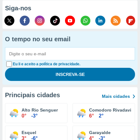
Siga-nos
O tempo no seu email
Eu li e aceito a política de privacidade.
Principais cidades
Mais cidades
Alto Rio Senguer
Comodoro Rivadavia
0°
-3°
6°
2°
Esquel
Garayalde
3°
-6°
4°
-3°