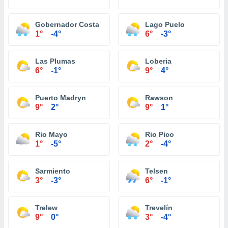
Gobernador Costa
Lago Puelo
1°
-4°
6°
-3°
Las Plumas
Loberia
6°
-1°
9°
4°
Puerto Madryn
Rawson
9°
2°
9°
1°
Rio Mayo
Rio Pico
1°
-5°
2°
-4°
Sarmiento
Telsen
3°
-3°
6°
-1°
Trelew
Trevelín
9°
0°
3°
-4°