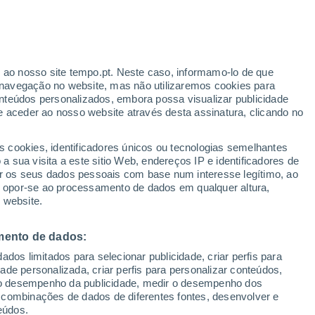
ante
r ao nosso site tempo.pt. Neste caso, informamo-lo de que
:
44%
navegação no website, mas não utilizaremos cookies para
nteúdos personalizados, embora possa visualizar publicidade
e aceder ao nosso website através desta assinatura, clicando no
s cookies, identificadores únicos ou tecnologias semelhantes
gal
 sua visita a este sitio Web, endereços IP e identificadores de
r os seus dados pessoais com base num interesse legítimo, ao
adar de Chuva
Satélites
Modelos
ou opor-se ao processamento de dados em qualquer altura,
 website.
mento de dados:
omingo
Segunda
Terça
Quarta
dos limitados para selecionar publicidade, criar perfis para
9 Ago.
10 Ago.
11 Ago.
12 Ago.
idade personalizada, criar perfis para personalizar conteúdos,
ir o desempenho da publicidade, medir o desempenho dos
 combinações de dados de diferentes fontes, desenvolver e
eúdos.
30%