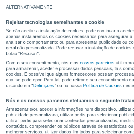
-4°
ALTERNATIVAMENTE,
Rejeitar tecnologias semelhantes a cookie
Lua mingu
Se não aceitar a instalação de cookies, pode continuar a acede
Iluminada
Sensação de -6°
apenas instalaremos os cookies necessários para assegurar a 
analisar o comportamento ou para apresentar publicidade ou co
geral não personalizada. Pode recusar a instalação de cookies 
botão "Recusar".
Última hora
Subida das temperaturas, poeiras do Saara e
Com o seu consentimento, nós e os
nossos parceiros
utilizamo
chuva: datas e zonas mais afetadas em Portu
para armazenar, aceder e processar dados pessoais, tais como a
cookies. É possível que alguns fornecedores possam processa
O Tempo 1 - 7 Dias
Atualidade
Mapas de chuva
R
qual se pode opor. Para tal, pode retirar o seu consentimento 
clicando em “
Definições
” ou na nossa
Política de Cookies
neste
Nós e os nossos parceiros efetuamos o seguinte trata
Amanhã
Sábado
D
Hoje
Armazenar e/ou aceder a informações num dispositivo, utilizar da
7 Ago.
8 Ago.
6 Ago.
publicidade personalizada, utilizar perfis para selecionar public
utilizar perfis para selecionar conteúdos personalizados, med
conteúdos, compreender os públicos através de estatísticas ou
melhorar serviços, utilizar dados limitados para selecionar cont
90%
80%
90%