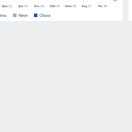
mm
Qua
12
Qui
13
Sex
14
Sáb
15
Dom
16
Seg
17
Ter
18
ima
Neve
Chuva