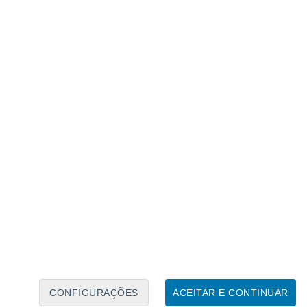
Calendário Lunar
Seg
Ter
Qua
Qui
Sex
Sáb
Domo
6
7
8
9
10
11
12
13
14
15
16
CONFIGURAÇÕES
ACEITAR E CONTINUAR