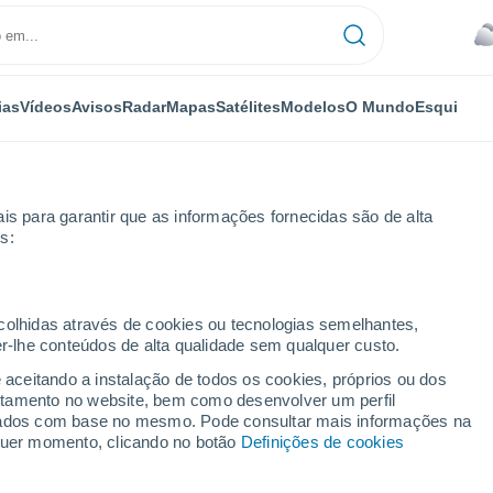
ias
Vídeos
Avisos
Radar
Mapas
Satélites
Modelos
O Mundo
Esqui
is para garantir que as informações fornecidas são de alta
s:
ecolhidas através de cookies ou tecnologias semelhantes,
er-lhe conteúdos de alta qualidade sem qualquer custo.
ufquen
e aceitando a instalação de todos os cookies, próprios ou dos
rtamento no website, bem como desenvolver um perfil
...
lizados com base no mesmo. Pode consultar mais informações na
lquer momento, clicando no botão
Definições de cookies
Por horas
Céu encoberto nas próximas
horas