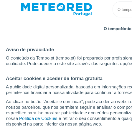
O tempo
Notíc
Aviso de privacidade
O conteúdo da Tempo.pt (tempo.pt) foi preparado por profissiona
qualidade. Pode aceder a este site através das seguintes opçõe
Aceitar cookies e aceder de forma gratuita
Início
Argentina
Chubut
Lago Futalaufquen
A publicidade digital personalizada, baseada em informações r
permite-nos financiar a nossa atividade para continuar a fornec
Tempo em Lago Futala
Ao clicar no botão "Aceitar e continuar", pode aceder ao websit
nossos parceiros, que nos permitem seguir e analisar o compo
02:54
Quinta
específico para lhe mostrar publicidade e conteúdos persona
nossa
Política de Cookies
e retirar o seu consentimento a qua
disponível na parte inferior da nossa página web.
Encoberto