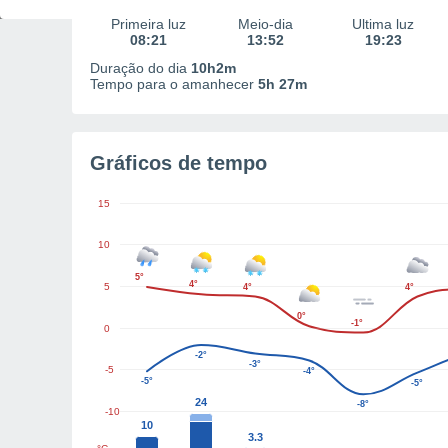
Primeira luz
Meio-dia
Última luz
08:21
13:52
19:23
Duração do dia
10h2m
Tempo para o amanhecer
5h 27m
Gráficos de tempo
15
10
5°
4°
5
4°
4°
0°
-1°
0
-2°
-3°
-5
-4°
-5°
-5°
24
-8°
-10
10
3.3