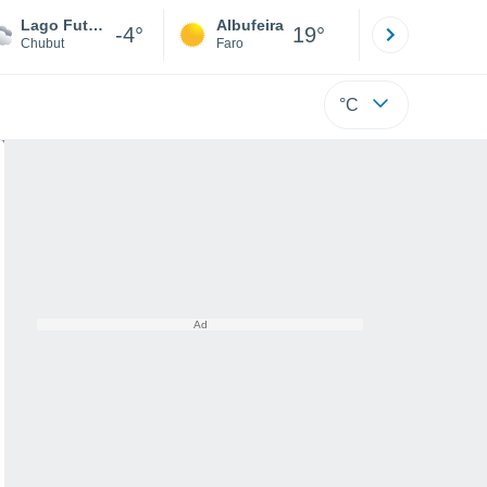
Lago Futalaufquen
Albufeira
Lisboa
-4°
19°
Chubut
Faro
Lisboa
°C