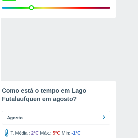
Como está o tempo em Lago
Futalaufquen em
agosto
?
Agosto
T. Média :
2°C
Máx.:
5°C
Min:
-1°C