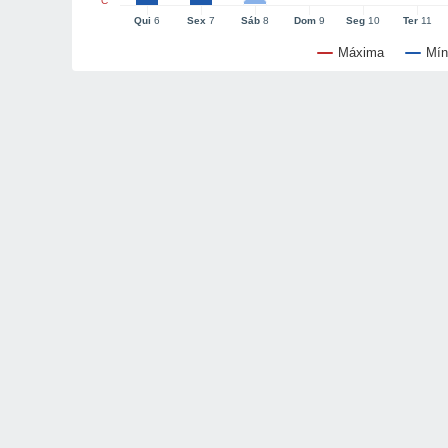
°C
Qui
6
Sex
7
Sáb
8
Dom
9
Seg
10
Ter
11
Máxima
Mín