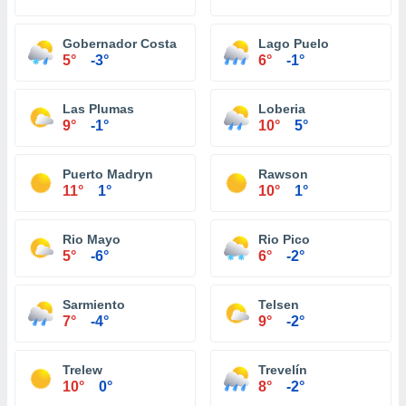
Gobernador Costa
Lago Puelo
5°
-3°
6°
-1°
Las Plumas
Loberia
9°
-1°
10°
5°
Puerto Madryn
Rawson
11°
1°
10°
1°
Rio Mayo
Rio Pico
5°
-6°
6°
-2°
Sarmiento
Telsen
7°
-4°
9°
-2°
Trelew
Trevelín
10°
0°
8°
-2°