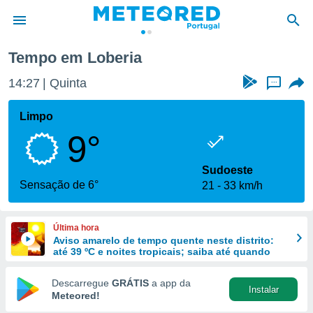
Tempo em Loberia
de
14:27
Quinta
...
 da
empo.pt) foi
Limpo
or
9°
is para
e as
 fornecidas
Sudoeste
 qualidade.
Sensação de 6°
21
33 km/h
r a este
s das
opções:
Última hora
Aviso amarelo de tempo quente neste distrito:
ookies e
até 39 ºC e noites tropicais; saiba até quando
 forma
Descarregue
GRÁTIS
a app da
Instalar
e digital
Meteored!
da,