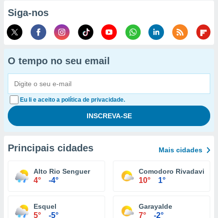
Siga-nos
O tempo no seu email
Eu li e aceito a política de privacidade.
Principais cidades
Mais cidades
Alto Rio Senguer
Comodoro Rivadavia
4°
-4°
10°
1°
Esquel
Garayalde
5°
-5°
7°
-2°