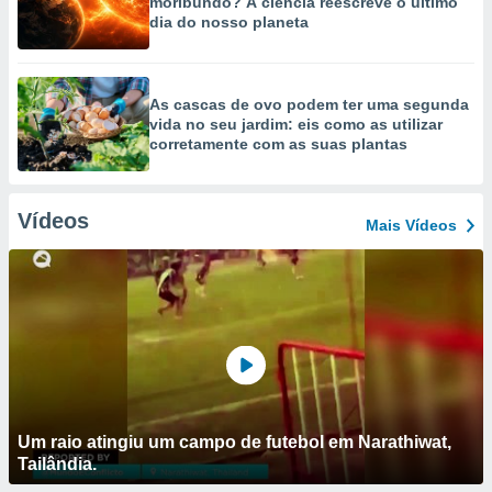
moribundo? A ciência reescreve o último
dia do nosso planeta
As cascas de ovo podem ter uma segunda
vida no seu jardim: eis como as utilizar
corretamente com as suas plantas
Vídeos
Mais Vídeos
Um raio atingiu um campo de futebol em Narathiwat,
Tailândia.