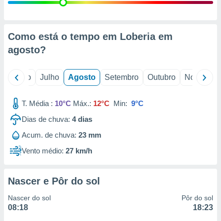
conteúdos.
ção
Como está o tempo em Loberia em
ão através
agosto
?
de
,
 e
o
Junho
Julho
Agosto
Setembro
Outubro
Novembro
dos,
publicidade
T. Média :
10°C
Máx.:
12°C
Min:
9°C
s, estudos
Dias de chuva:
4
dias
a e
mento de
Acum. de chuva:
23 mm
Vento médio:
27 km/h
ossos 1199
eiros
Nascer e Pôr do sol
Nascer do sol
Pôr do sol
08:18
18:23