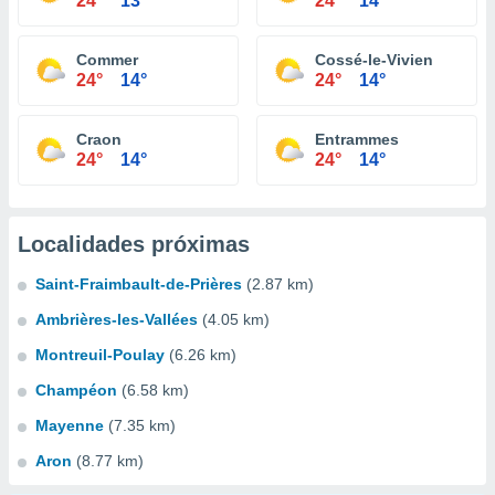
24°
13°
24°
14°
Commer
Cossé-le-Vivien
24°
14°
24°
14°
Craon
Entrammes
24°
14°
24°
14°
Localidades próximas
Saint-Fraimbault-de-Prières
(2.87 km)
Ambrières-les-Vallées
(4.05 km)
Montreuil-Poulay
(6.26 km)
Champéon
(6.58 km)
Mayenne
(7.35 km)
Aron
(8.77 km)