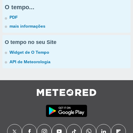
O tempo...
PDF
mais informações
O tempo no seu Site
Widget de O Tempo
API de Meteorologia