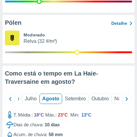
conteúdos.
ção
Pólen
Detalhe
ão através
de
Moderado
,
Relva (32 #/m³)
 e
dos,
publicidade
s, estudos
Como está o tempo em La Haie-
a e
mento de
Traversaine em
agosto
?
ossos 1199
o
Junho
Julho
Agosto
Setembro
Outubro
Novembro
eiros
T. Média :
18°C
Máx.:
23°C
Min:
13°C
Dias de chuva:
10
dias
Acum. de chuva:
58 mm