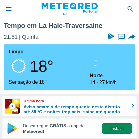
La Haie-Traversaine
Tempo em La Haie-Traversaine
de
21:51
Quinta
...
 da
empo.pt) foi
Limpo
or
18°
is para
e as
 fornecidas
Norte
 qualidade.
Sensação de 18°
14
27 km/h
r a este
s das
opções:
Última hora
Aviso amarelo de tempo quente neste distrito:
ookies e
até 39 ºC e noites tropicais; saiba até quando
 forma
Descarregue
GRÁTIS
a app da
Instalar
e digital
Meteored!
da,