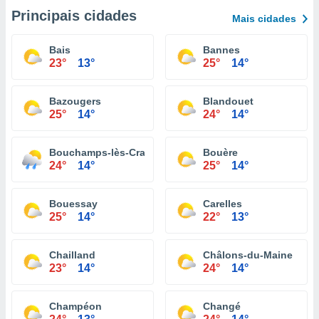
Principais cidades
Mais cidades
Bais
Bannes
23°
13°
25°
14°
Bazougers
Blandouet
25°
14°
24°
14°
Bouchamps-lès-Craon
Bouère
24°
14°
25°
14°
Bouessay
Carelles
25°
14°
22°
13°
Chailland
Châlons-du-Maine
23°
14°
24°
14°
Champéon
Changé