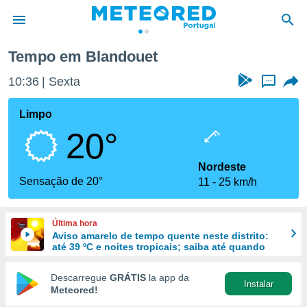
Blandouet
Tempo em Blandouet
de
10:36
Sexta
...
 da
empo.pt) foi
Limpo
or
20°
is para
e as
 fornecidas
Nordeste
 qualidade.
Sensação de 20°
11
25 km/h
r a este
s das
opções:
Última hora
Aviso amarelo de tempo quente neste distrito:
ookies e
até 39 ºC e noites tropicais; saiba até quando
 forma
Descarregue
GRÁTIS
la app da
Instalar
e digital
Meteored!
da,