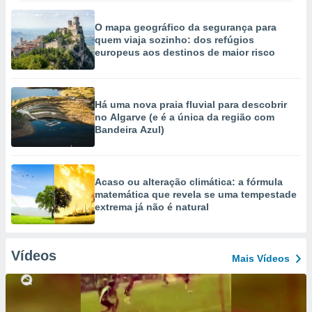
O mapa geográfico da segurança para
quem viaja sozinho: dos refúgios
europeus aos destinos de maior risco
Há uma nova praia fluvial para descobrir
no Algarve (e é a única da região com
Bandeira Azul)
Acaso ou alteração climática: a fórmula
matemática que revela se uma tempestade
extrema já não é natural
Vídeos
Mais Vídeos