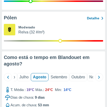
conteúdos.
ção
Pólen
Detalhe
ão através
de
Moderado
,
Relva (32 #/m³)
 e
dos,
publicidade
s, estudos
Como está o tempo em Blandouet em
a e
mento de
agosto
?
ossos 1199
o
Junho
Julho
Agosto
Setembro
Outubro
Novembro
eiros
T. Média :
19°C
Máx.:
24°C
Min:
14°C
Dias de chuva:
9
dias
Acum. de chuva:
53 mm