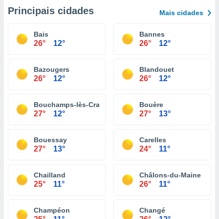
Principais cidades
Mais cidades
Bais
Bannes
26°
12°
26°
12°
Bazougers
Blandouet
26°
12°
26°
12°
Bouchamps-lès-Craon
Bouère
27°
12°
27°
13°
Bouessay
Carelles
27°
13°
24°
11°
Chailland
Châlons-du-Maine
25°
11°
26°
11°
Champéon
Changé