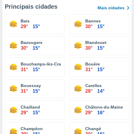
Principais cidades
Mais cidades
Bais
Bannes
29°
15°
30°
15°
Bazougers
Blandouet
30°
15°
30°
15°
Bouchamps-lès-Craon
Bouère
31°
15°
31°
15°
Bouessay
Carelles
31°
15°
28°
14°
Chailland
Châlons-du-Maine
29°
15°
29°
16°
Champéon
Changé