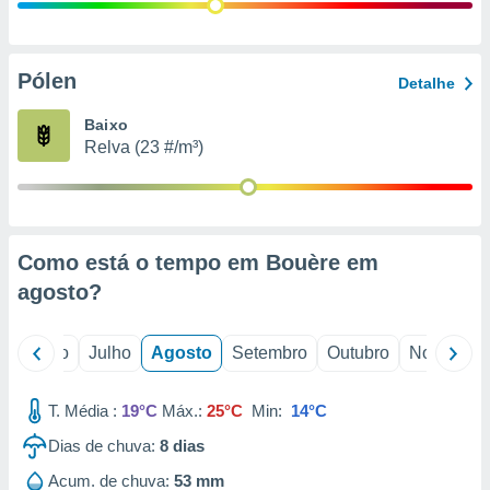
conteúdos.
ção
Pólen
Detalhe
ão através
de
Baixo
,
Relva (23 #/m³)
 e
dos,
publicidade
s, estudos
Como está o tempo em Bouère em
a e
mento de
agosto
?
ossos 1199
o
Junho
Julho
Agosto
Setembro
Outubro
Novembro
eiros
T. Média :
19°C
Máx.:
25°C
Min:
14°C
Dias de chuva:
8
dias
Acum. de chuva:
53 mm