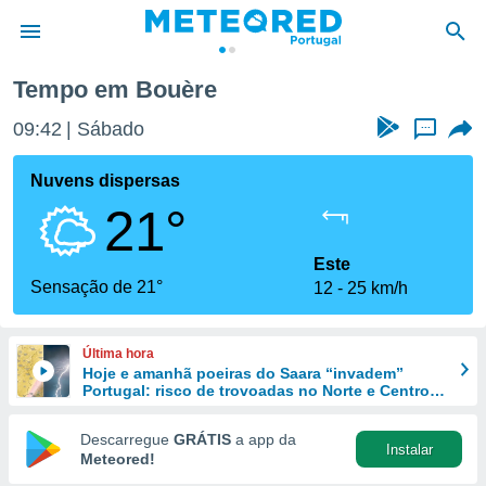
Bouère
Tempo em Bouère
de
09:42
Sábado
...
 da
empo.pt) foi
Nuvens dispersas
or
21°
is para
e as
 fornecidas
Este
 qualidade.
Sensação de 21°
12
25 km/h
r a este
s das
opções:
Última hora
Hoje e amanhã poeiras do Saara “invadem”
ookies e
Portugal: risco de trovoadas no Norte e Centro
 forma
aumenta
Descarregue
GRÁTIS
a app da
Instalar
e digital
Meteored!
da,