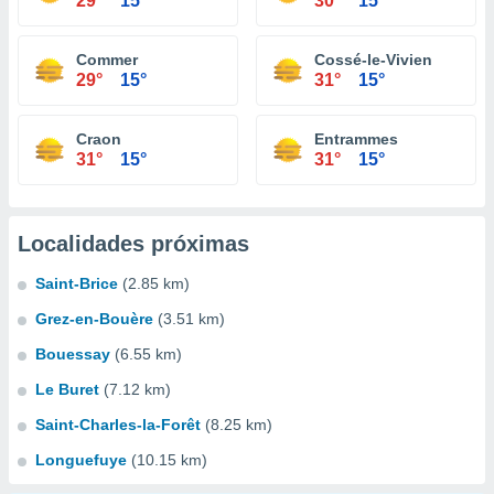
29°
15°
30°
15°
Commer
Cossé-le-Vivien
29°
15°
31°
15°
Craon
Entrammes
31°
15°
31°
15°
Localidades próximas
Saint-Brice
(2.85 km)
Grez-en-Bouère
(3.51 km)
Bouessay
(6.55 km)
Le Buret
(7.12 km)
Saint-Charles-la-Forêt
(8.25 km)
Longuefuye
(10.15 km)