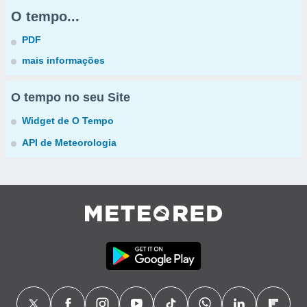
O tempo...
PDF
mais informações
O tempo no seu Site
Widget de O Tempo
API de Meteorologia