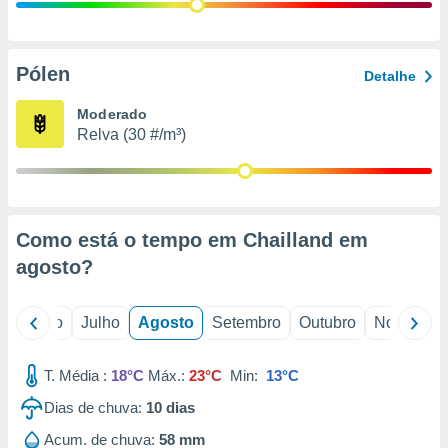
conteúdos.
ção
Pólen
Detalhe
ão através
de
Moderado
,
Relva (30 #/m³)
 e
dos,
publicidade
s, estudos
Como está o tempo em Chailland em
a e
mento de
agosto
?
ossos 1199
o
Junho
Julho
Agosto
Setembro
Outubro
Novembro
eiros
T. Média :
18°C
Máx.:
23°C
Min:
13°C
Dias de chuva:
10
dias
Acum. de chuva:
58 mm