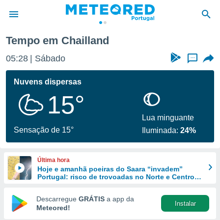
Chailland
Tempo em Chailland
de
05:28
Sábado
...
 da
empo.pt) foi
Nuvens dispersas
or
15°
is para
e as
 fornecidas
Lua minguante
 qualidade.
Sensação de 15°
Iluminada:
24%
r a este
s das
opções:
Última hora
Hoje e amanhã poeiras do Saara “invadem”
ookies e
Portugal: risco de trovoadas no Norte e Centro
 forma
aumenta
Descarregue
GRÁTIS
a app da
Instalar
e digital
Meteored!
da,