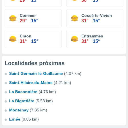
29°
15°
30°
15°
Commer
Cossé-le-Vivien
29°
15°
31°
15°
Craon
Entrammes
31°
15°
31°
15°
Localidades próximas
Saint-Germain-le-Guillaume
(4.07 km)
Saint-Hilaire-du-Maine
(4.21 km)
La Baconnière
(4.76 km)
La Bigottière
(5.53 km)
Montenay
(7.35 km)
Ernée
(9.05 km)