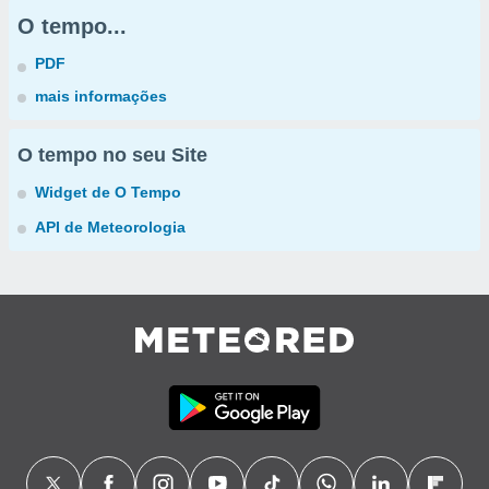
O tempo...
PDF
mais informações
O tempo no seu Site
Widget de O Tempo
API de Meteorologia