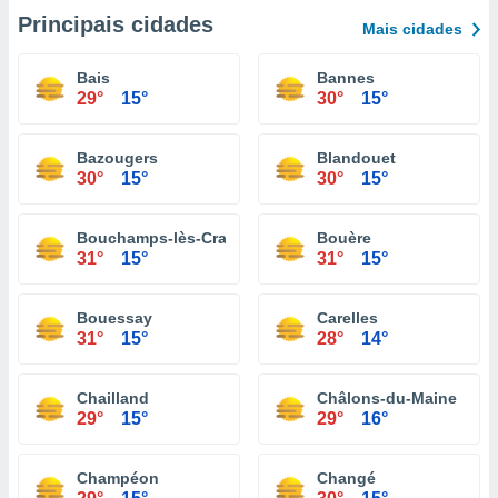
Principais cidades
Mais cidades
Bais
Bannes
29°
15°
30°
15°
Bazougers
Blandouet
30°
15°
30°
15°
Bouchamps-lès-Craon
Bouère
31°
15°
31°
15°
Bouessay
Carelles
31°
15°
28°
14°
Chailland
Châlons-du-Maine
29°
15°
29°
16°
Champéon
Changé