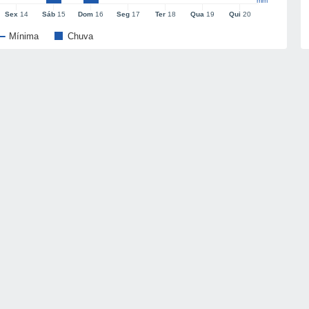
mm
Sex
14
Sáb
15
Dom
16
Seg
17
Ter
18
Qua
19
Qui
20
Mínima
Chuva