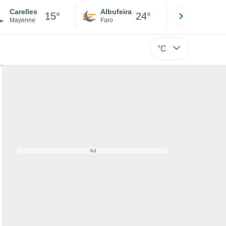
Carelles
Albufeira
Lisboa
15°
24°
Mayenne
Faro
Lisboa
°C