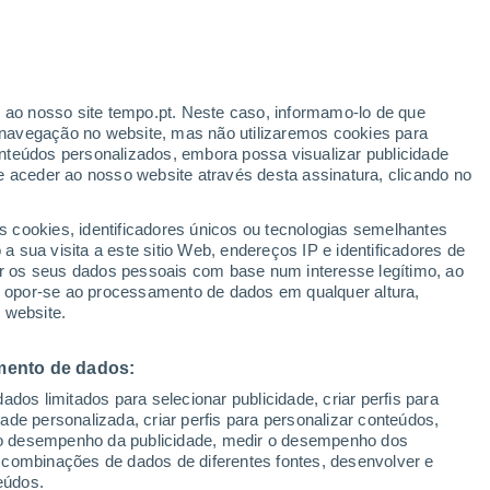
ante
r ao nosso site tempo.pt. Neste caso, informamo-lo de que
:
24%
navegação no website, mas não utilizaremos cookies para
nteúdos personalizados, embora possa visualizar publicidade
e aceder ao nosso website através desta assinatura, clicando no
s cookies, identificadores únicos ou tecnologias semelhantes
o
 sua visita a este sitio Web, endereços IP e identificadores de
r os seus dados pessoais com base num interesse legítimo, ao
Radar de Chuva
Satélites
Modelos
ou opor-se ao processamento de dados em qualquer altura,
 website.
mento de dados:
Terça
Quarta
Quinta
Sexta
dos limitados para selecionar publicidade, criar perfis para
11 Ago.
12 Ago.
13 Ago.
14 Ago.
idade personalizada, criar perfis para personalizar conteúdos,
ir o desempenho da publicidade, medir o desempenho dos
 combinações de dados de diferentes fontes, desenvolver e
eúdos.