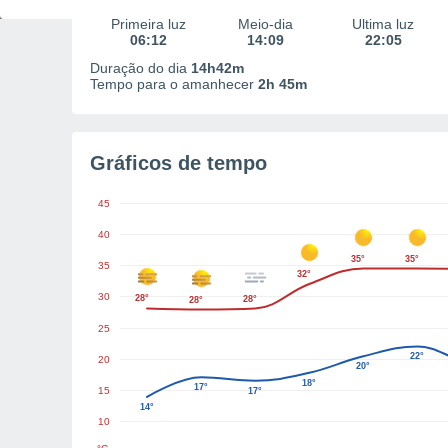
Primeira luz
Meio-dia
Última luz
06:12
14:09
22:05
Duração do dia
14h42m
Tempo para o amanhecer
2h 45m
Gráficos de tempo
45
40
35°
35°
35
32°
30
28°
28°
28°
25
22°
20
20°
18°
17°
15
17°
14°
10