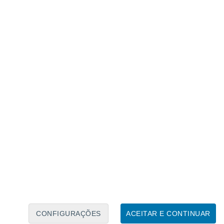
Calendário Lunar
Seg
Ter
Qua
Qui
Sex
Sáb
Domo
8
9
10
11
12
13
14
15
16
CONFIGURAÇÕES
ACEITAR E CONTINUAR