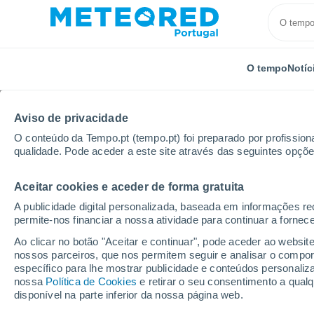
O tempo
Notíc
Aviso de privacidade
O conteúdo da Tempo.pt (tempo.pt) foi preparado por profissiona
qualidade. Pode aceder a este site através das seguintes opçõe
Aceitar cookies e aceder de forma gratuita
Início
França
País do Loire
Departamento de 
A publicidade digital personalizada, baseada em informações r
permite-nos financiar a nossa atividade para continuar a fornec
Tempo em Carelles
Ao clicar no botão "Aceitar e continuar", pode aceder ao websit
nossos parceiros, que nos permitem seguir e analisar o compo
03:27
Sábado
específico para lhe mostrar publicidade e conteúdos persona
nossa
Política de Cookies
e retirar o seu consentimento a qua
disponível na parte inferior da nossa página web.
Céu limpo