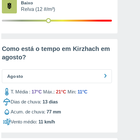
Baixo
Relva (12 #/m³)
Como está o tempo em Kirzhach em
agosto
?
Agosto
T. Média :
17°C
Máx.:
21°C
Min:
11°C
Dias de chuva:
13
dias
Acum. de chuva:
77 mm
Vento médio:
11 km/h