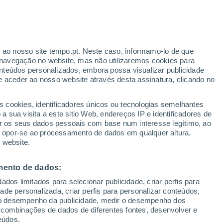
ante
r ao nosso site tempo.pt. Neste caso, informamo-lo de que
:
47%
navegação no website, mas não utilizaremos cookies para
nteúdos personalizados, embora possa visualizar publicidade
e aceder ao nosso website através desta assinatura, clicando no
 até
s cookies, identificadores únicos ou tecnologias semelhantes
 sua visita a este sitio Web, endereços IP e identificadores de
r os seus dados pessoais com base num interesse legítimo, ao
Radar de Chuva
Satélites
Modelos
ou opor-se ao processamento de dados em qualquer altura,
 website.
mento de dados:
omingo
Segunda
Terça
Quarta
dos limitados para selecionar publicidade, criar perfis para
9 Ago.
10 Ago.
11 Ago.
12 Ago.
idade personalizada, criar perfis para personalizar conteúdos,
ir o desempenho da publicidade, medir o desempenho dos
 combinações de dados de diferentes fontes, desenvolver e
eúdos.
40%
80%