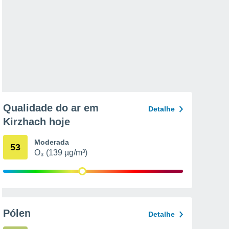
Qualidade do ar em
Detalhe
Kirzhach hoje
Moderada
53
O₃ (139 µg/m³)
Pólen
Detalhe