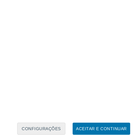
Calendário Lunar
Seg
Ter
Qua
Qui
Sex
Sáb
Domo
6
7
8
9
10
11
12
13
14
15
16
17
18
19
CONFIGURAÇÕES
ACEITAR E CONTINUAR