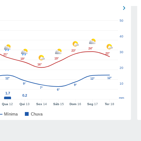
50
40
24°
23°
30
22°
21°
19°
19°
16°
20
12°
12°
12°
10
9°
9°
7°
6°
1.7
0.2
mm
Qua
12
Qui
13
Sex
14
Sáb
15
Dom
16
Seg
17
Ter
18
Mínima
Chuva