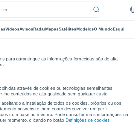
ias
Vídeos
Avisos
Radar
Mapas
Satélites
Modelos
O Mundo
Esqui
is para garantir que as informações fornecidas são de alta
s:
ecolhidas através de cookies ou tecnologias semelhantes,
er-lhe conteúdos de alta qualidade sem qualquer custo.
e aceitando a instalação de todos os cookies, próprios ou dos
rtamento no website, bem como desenvolver um perfil
...
lizados com base no mesmo. Pode consultar mais informações na
lquer momento, clicando no botão
Definições de cookies
Por horas
Intervalos nublados nas
próximas horas