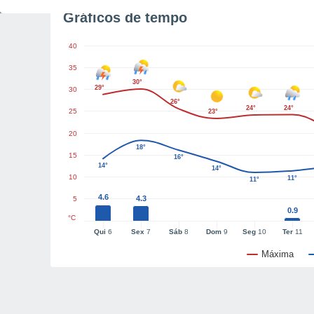
Gráficos de tempo
40
35
30°
29°
30
26°
24°
24°
25
23°
20
18°
15
16°
14°
14°
10
11°
11°
4.6
4.3
5
0.9
°C
Qui
6
Sex
7
Sáb
8
Dom
9
Seg
10
Ter
11
Máxima