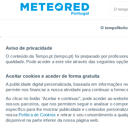
O tempo
Notíc
Aviso de privacidade
O conteúdo da Tempo.pt (tempo.pt) foi preparado por profissiona
qualidade. Pode aceder a este site através das seguintes opçõe
Aceitar cookies e aceder de forma gratuita
Início
Rússia
Oblast de Vladimir
Kirzhach
A publicidade digital personalizada, baseada em informações r
permite-nos financiar a nossa atividade para continuar a fornec
Tempo em Kirzhach
Ao clicar no botão "Aceitar e continuar", pode aceder ao websit
nossos parceiros, que nos permitem seguir e analisar o compo
21:33
Quinta
específico para lhe mostrar publicidade e conteúdos persona
nossa
Política de Cookies
e retirar o seu consentimento a qua
disponível na parte inferior da nossa página web.
Nuvens dispersas