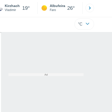
Kirzhach
Albufeira
Lisboa
19°
26°
Vladimir
Faro
Lisboa
°C