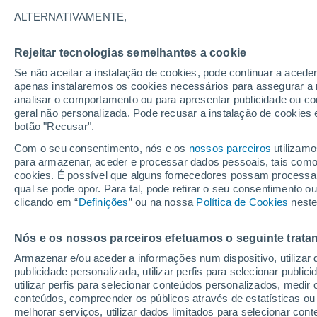
19°
ALTERNATIVAMENTE,
Rejeitar tecnologias semelhantes a cookie
Lua mingu
Se não aceitar a instalação de cookies, pode continuar a acede
Iluminada
Sensação de 19°
apenas instalaremos os cookies necessários para assegurar a 
analisar o comportamento ou para apresentar publicidade ou co
geral não personalizada. Pode recusar a instalação de cookies 
botão "Recusar".
Última hora
Aviso amarelo de tempo quente neste distrito:
Com o seu consentimento, nós e os
nossos parceiros
utilizamo
39 ºC e noites tropicais; saiba até quando
para armazenar, aceder e processar dados pessoais, tais como a
cookies. É possível que alguns fornecedores possam processa
O Tempo 1 - 7 Dias
Atualidade
Mapas de nuvens
qual se pode opor. Para tal, pode retirar o seu consentimento 
clicando em “
Definições
” ou na nossa
Política de Cookies
neste
Nós e os nossos parceiros efetuamos o seguinte trata
Amanhã
Sábado
D
Hoje
Armazenar e/ou aceder a informações num dispositivo, utilizar da
7 Ago.
8 Ago.
6 Ago.
publicidade personalizada, utilizar perfis para selecionar public
utilizar perfis para selecionar conteúdos personalizados, med
conteúdos, compreender os públicos através de estatísticas ou
melhorar serviços, utilizar dados limitados para selecionar cont
80%
70%