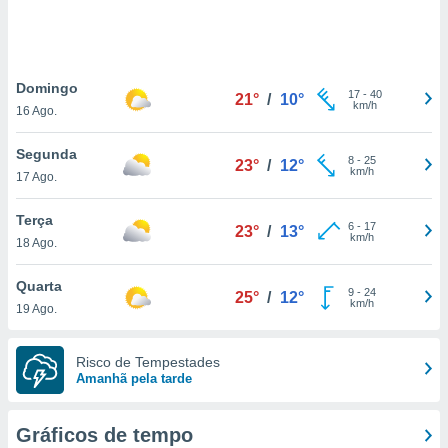
ite através
atura,
 botão
Domingo
17
-
40
21°
/
10°
km/h
16 Ago.
nto, nós e
arceiros
Segunda
cookies,
8
-
25
23°
/
12°
km/h
17 Ago.
ores únicos
ias
s para
Terça
6
-
17
23°
/
13°
 aceder e
km/h
18 Ago.
dados
ais como a
Quarta
 este sitio
9
-
24
25°
/
12°
km/h
19 Ago.
eços IP e
ores de
possível
Risco de Tempestades
Amanhã pela tarde
es possam
os seus
oais com
Gráficos de tempo
nteresse