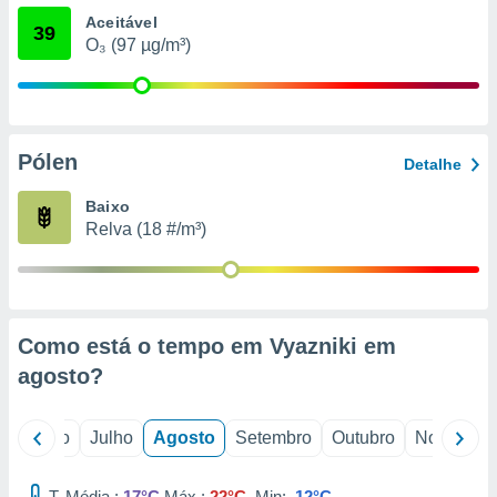
conteúdos.
Aceitável
39
O₃ (97 µg/m³)
ção
ão através
de
,
Pólen
 e
Detalhe
dos,
Baixo
publicidade
Relva (18 #/m³)
s, estudos
a e
mento de
Como está o tempo em Vyazniki em
ossos 1199
eiros
agosto
?
o
Junho
Julho
Agosto
Setembro
Outubro
Novembro
T. Média :
17°C
Máx.:
22°C
Min:
12°C