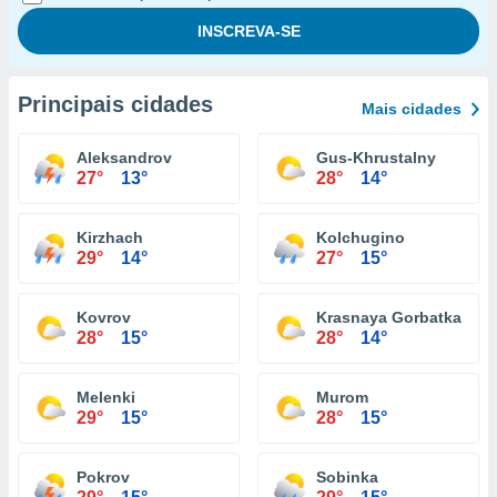
Principais cidades
Mais cidades
Aleksandrov
Gus-Khrustalny
27°
13°
28°
14°
Kirzhach
Kolchugino
29°
14°
27°
15°
Kovrov
Krasnaya Gorbatka
28°
15°
28°
14°
Melenki
Murom
29°
15°
28°
15°
Pokrov
Sobinka