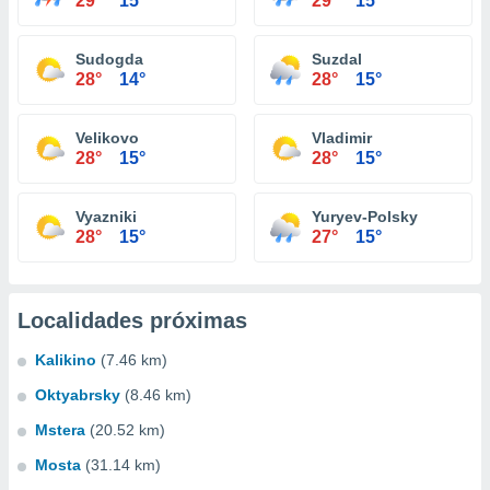
29°
15°
29°
15°
Sudogda
Suzdal
28°
14°
28°
15°
Velikovo
Vladimir
28°
15°
28°
15°
Vyazniki
Yuryev-Polsky
28°
15°
27°
15°
Localidades próximas
Kalikino
(7.46 km)
Oktyabrsky
(8.46 km)
Mstera
(20.52 km)
Mosta
(31.14 km)