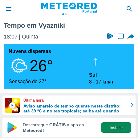
Tempo em Vyazniki
de
18:07
Quinta
...
 da
empo.pt) foi
Nuvens dispersas
or
26°
is para
e as
 fornecidas
Sul
 qualidade.
Sensação de 27°
8
17 km/h
r a este
s das
opções:
Última hora
Aviso amarelo de tempo quente neste distrito:
ookies e
até 39 ºC e noites tropicais; saiba até quando
 forma
Descarregue
GRÁTIS
a app da
Instalar
e digital
Meteored!
da,