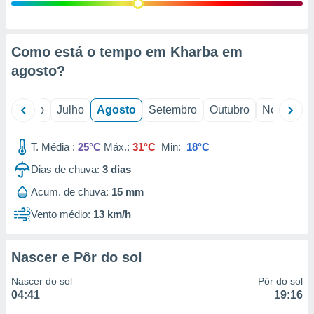
conteúdos.
ção
Como está o tempo em Kharba em
ão através
agosto
?
de
,
 e
o
Junho
Julho
Agosto
Setembro
Outubro
Novembro
dos,
publicidade
T. Média :
25°C
Máx.:
31°C
Min:
18°C
s, estudos
Dias de chuva:
3
dias
a e
mento de
Acum. de chuva:
15 mm
Vento médio:
13 km/h
ossos 1199
eiros
Nascer e Pôr do sol
Nascer do sol
Pôr do sol
04:41
19:16