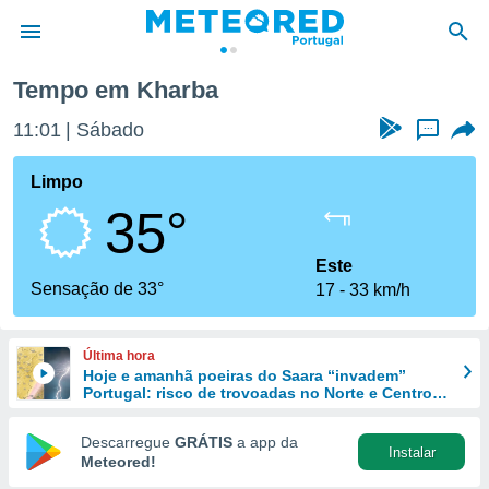
Tempo em Kharba
de
11:01
Sábado
...
 da
empo.pt) foi
Limpo
or
35°
is para
e as
 fornecidas
Este
 qualidade.
Sensação de 33°
17
33 km/h
r a este
s das
opções:
Última hora
Hoje e amanhã poeiras do Saara “invadem”
ookies e
Portugal: risco de trovoadas no Norte e Centro
 forma
aumenta
Descarregue
GRÁTIS
a app da
Instalar
e digital
Meteored!
da,