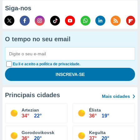
Siga-nos
O tempo no seu email
Eu li e aceito a política de privacidade.
Principais cidades
Mais cidades
Artezian
Élista
34°
22°
36°
19°
Gorodovikovsk
Kegulta
36°
20°
37°
20°