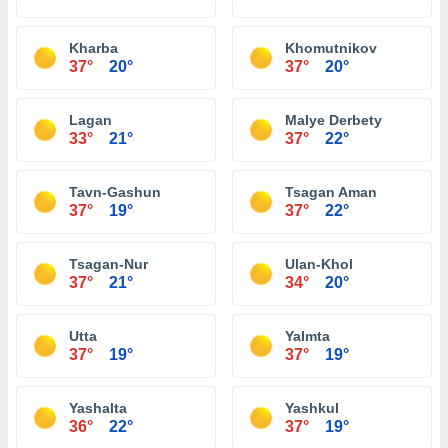
Kharba
Khomutnikov
37°
20°
37°
20°
Lagan
Malye Derbety
33°
21°
37°
22°
Tavn-Gashun
Tsagan Aman
37°
19°
37°
22°
Tsagan-Nur
Ulan-Khol
37°
21°
34°
20°
Utta
Yalmta
37°
19°
37°
19°
Yashalta
Yashkul
36°
22°
37°
19°