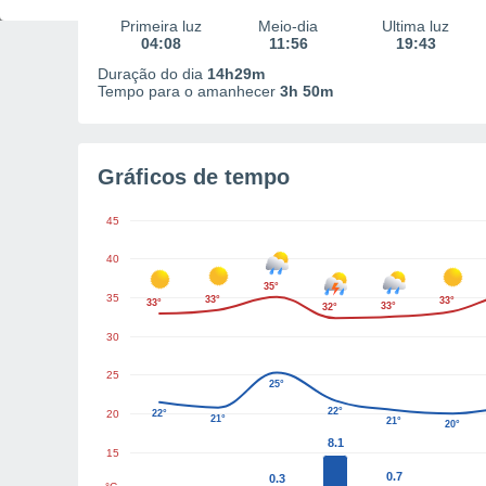
Primeira luz
Meio-dia
Última luz
04:08
11:56
19:43
Duração do dia
14h29m
Tempo para o amanhecer
3h 50m
Gráficos de tempo
45
40
35°
35
33°
33°
33°
33°
32°
30
25
25°
22°
20
22°
21°
21°
20°
8.1
15
0.7
0.3