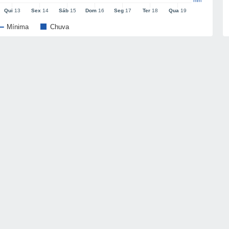
mm
Qui
13
Sex
14
Sáb
15
Dom
16
Seg
17
Ter
18
Qua
19
Mínima
Chuva