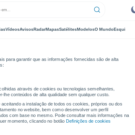
ias
Vídeos
Avisos
Radar
Mapas
Satélites
Modelos
O Mundo
Esqui
is para garantir que as informações fornecidas são de alta
s:
ecolhidas através de cookies ou tecnologias semelhantes,
er-lhe conteúdos de alta qualidade sem qualquer custo.
e aceitando a instalação de todos os cookies, próprios ou dos
rtamento no website, bem como desenvolver um perfil
...
lizados com base no mesmo. Pode consultar mais informações na
lquer momento, clicando no botão
Definições de cookies
Por horas
Céu limpo nas próximas horas