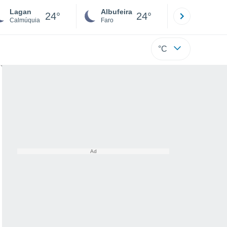
Lagan
Albufeira
Lisboa
24°
24°
Calmúquia
Faro
Lisboa
°C