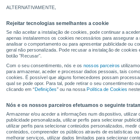
24°
ALTERNATIVAMENTE,
Rejeitar tecnologias semelhantes a cookie
Lua mingu
Se não aceitar a instalação de cookies, pode continuar a acede
Iluminada
Sensação de 26°
apenas instalaremos os cookies necessários para assegurar a 
analisar o comportamento ou para apresentar publicidade ou co
geral não personalizada. Pode recusar a instalação de cookies 
botão "Recusar".
Última hora
Aviso amarelo de tempo quente neste distrito:
Com o seu consentimento, nós e os
nossos parceiros
utilizamo
39 ºC e noites tropicais; saiba até quando
para armazenar, aceder e processar dados pessoais, tais como a
cookies. É possível que alguns fornecedores possam processa
O Tempo 1 - 7 Dias
Atualidade
Mapas de temperat
qual se pode opor. Para tal, pode retirar o seu consentimento 
clicando em “
Definições
” ou na nossa
Política de Cookies
neste
Nós e os nossos parceiros efetuamos o seguinte trata
Amanhã
Domingo
S
Hoje
Armazenar e/ou aceder a informações num dispositivo, utilizar da
8 Ago.
9 Ago.
7 Ago.
publicidade personalizada, utilizar perfis para selecionar public
utilizar perfis para selecionar conteúdos personalizados, med
conteúdos, compreender os públicos através de estatísticas ou
melhorar serviços, utilizar dados limitados para selecionar cont
30%