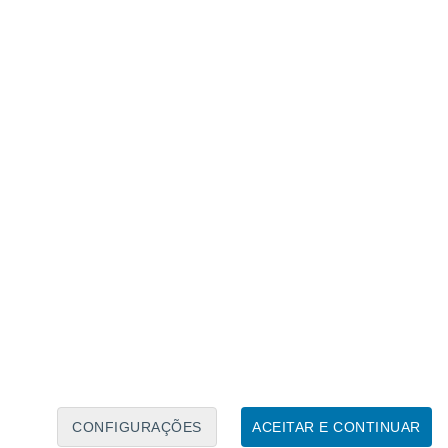
Calendário Lunar
Seg
Ter
Qua
Qui
Sex
Sáb
Domo
7
8
9
10
11
12
13
14
15
16
CONFIGURAÇÕES
ACEITAR E CONTINUAR