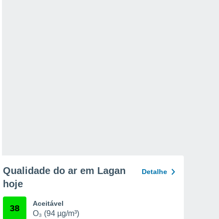
Qualidade do ar em Lagan
Detalhe
hoje
Aceitável
38
O₃ (94 µg/m³)