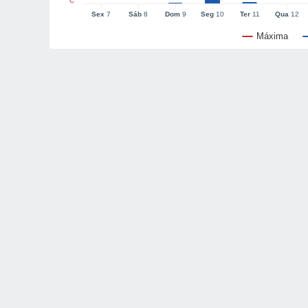
°C
Sex
7
Sáb
8
Dom
9
Seg
10
Ter
11
Qua
12
Máxima