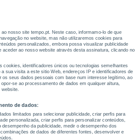
ante
r ao nosso site tempo.pt. Neste caso, informamo-lo de que
:
36%
navegação no website, mas não utilizaremos cookies para
nteúdos personalizados, embora possa visualizar publicidade
e aceder ao nosso website através desta assinatura, clicando no
 até
s cookies, identificadores únicos ou tecnologias semelhantes
 sua visita a este sitio Web, endereços IP e identificadores de
r os seus dados pessoais com base num interesse legítimo, ao
ura
Radar de Chuva
Satélites
Modelos
ou opor-se ao processamento de dados em qualquer altura,
 website.
mento de dados:
egunda
Terça
Quarta
Quinta
dos limitados para selecionar publicidade, criar perfis para
10 Ago.
11 Ago.
12 Ago.
13 Ago.
idade personalizada, criar perfis para personalizar conteúdos,
ir o desempenho da publicidade, medir o desempenho dos
 combinações de dados de diferentes fontes, desenvolver e
eúdos.
80%
60%