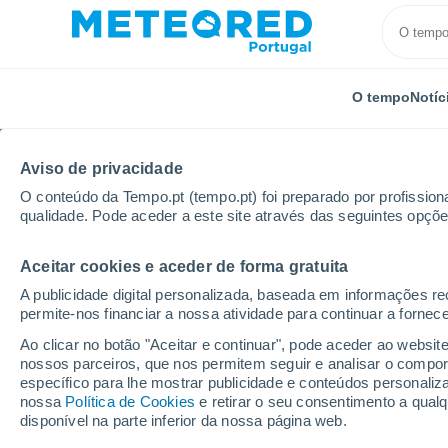
O tempo
Notíc
Aviso de privacidade
O conteúdo da Tempo.pt (tempo.pt) foi preparado por profissiona
qualidade. Pode aceder a este site através das seguintes opçõe
Aceitar cookies e aceder de forma gratuita
Início
Rússia
Calmúquia
Lagan
A publicidade digital personalizada, baseada em informações r
permite-nos financiar a nossa atividade para continuar a fornec
Tempo em Lagan
Ao clicar no botão "Aceitar e continuar", pode aceder ao websit
nossos parceiros, que nos permitem seguir e analisar o compo
00:18
Sexta
específico para lhe mostrar publicidade e conteúdos persona
nossa
Política de Cookies
e retirar o seu consentimento a qua
disponível na parte inferior da nossa página web.
Céu limpo