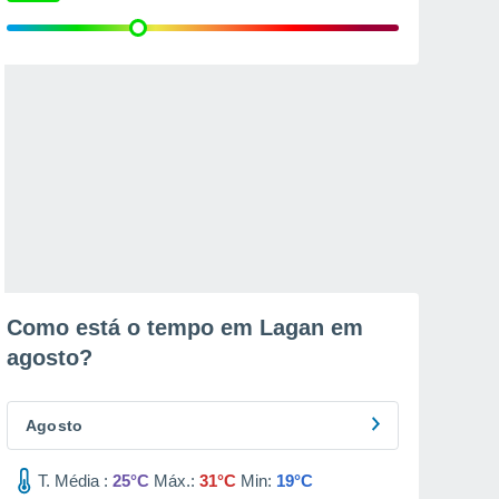
Como está o tempo em Lagan em
agosto
?
Agosto
T. Média :
25°C
Máx.:
31°C
Min:
19°C