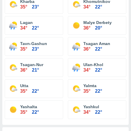
Kharba
Khomutnikov
35°
23°
34°
22°
Lagan
Malye Derbety
34°
22°
36°
20°
Tavn-Gashun
Tsagan Aman
35°
23°
36°
22°
Tsagan-Nur
Ulan-Khol
36°
21°
34°
22°
Utta
Yalmta
35°
22°
35°
22°
Yashalta
Yashkul
35°
22°
34°
22°