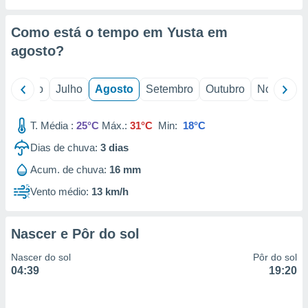
conteúdos.
Como está o tempo em Yusta em
ção
agosto
?
ão através
de
,
o
Junho
Julho
Agosto
Setembro
Outubro
Novembro
 e
T. Média :
25°C
Máx.:
31°C
Min:
18°C
dos,
publicidade
Dias de chuva:
3
dias
s, estudos
a e
Acum. de chuva:
16 mm
mento de
Vento médio:
13 km/h
ossos 1199
eiros
Nascer e Pôr do sol
Nascer do sol
Pôr do sol
04:39
19:20