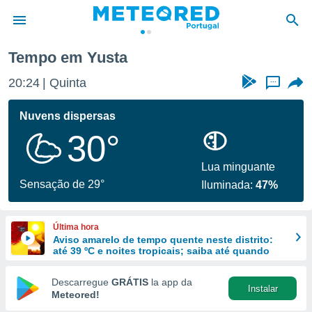
Tempo em Yusta
de
20:24
Quinta
...
 da
empo.pt) foi
Nuvens dispersas
or
30°
is para
e as
 fornecidas
Lua minguante
 qualidade.
Sensação de 29°
Iluminada:
47%
r a este
s das
opções:
Última hora
Aviso amarelo de tempo quente neste distrito:
ookies e
até 39 ºC e noites tropicais; saiba até quando
 forma
Descarregue
GRÁTIS
la app da
Instalar
e digital
Meteored!
da,