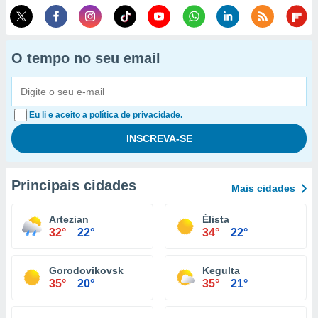
O tempo no seu email
Eu li e aceito a política de privacidade.
Principais cidades
Mais cidades
Artezian
Élista
32°
22°
34°
22°
Gorodovikovsk
Kegulta
35°
20°
35°
21°