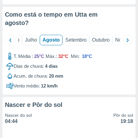
conteúdos.
Como está o tempo em Utta em
ção
agosto
?
ão através
de
,
o
Junho
Julho
Agosto
Setembro
Outubro
Novembro
 e
T. Média :
25°C
Máx.:
32°C
Min:
18°C
dos,
publicidade
Dias de chuva:
4
dias
s, estudos
a e
Acum. de chuva:
20 mm
mento de
Vento médio:
12 km/h
ossos 1199
eiros
Nascer e Pôr do sol
Nascer do sol
Pôr do sol
04:44
19:18