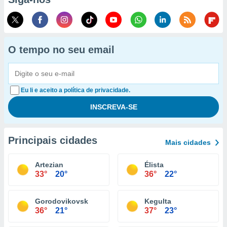
O tempo no seu email
Eu li e aceito a política de privacidade.
Principais cidades
Mais cidades
Artezian
Élista
33°
20°
36°
22°
Gorodovikovsk
Kegulta
36°
21°
37°
23°