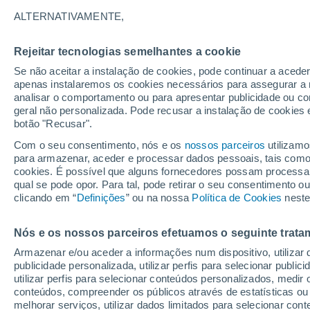
29°
ALTERNATIVAMENTE,
Rejeitar tecnologias semelhantes a cookie
Sudoeste
Se não aceitar a instalação de cookies, pode continuar a acede
Sensação de 28°
13
-
28 km
apenas instalaremos os cookies necessários para assegurar a 
analisar o comportamento ou para apresentar publicidade ou co
geral não personalizada. Pode recusar a instalação de cookies 
botão "Recusar".
Astronomia
Incrível: descoberto um planeta potencialmen
Com o seu consentimento, nós e os
nossos parceiros
utilizamo
habitável a apenas 25 anos-luz da Terra
para armazenar, aceder e processar dados pessoais, tais como a
cookies. É possível que alguns fornecedores possam processa
O Tempo 1 - 7 Dias
Atualidade
Mapas de chuva
R
qual se pode opor. Para tal, pode retirar o seu consentimento 
clicando em “
Definições
” ou na nossa
Política de Cookies
neste
Nós e os nossos parceiros efetuamos o seguinte trata
Amanhã
Terça
Hoje
Armazenar e/ou aceder a informações num dispositivo, utilizar da
10 Ago.
11 Ago.
9 Ago.
publicidade personalizada, utilizar perfis para selecionar public
utilizar perfis para selecionar conteúdos personalizados, med
conteúdos, compreender os públicos através de estatísticas ou
melhorar serviços, utilizar dados limitados para selecionar cont