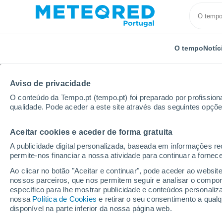
O tempo
Notíc
Aviso de privacidade
O conteúdo da Tempo.pt (tempo.pt) foi preparado por profissiona
qualidade. Pode aceder a este site através das seguintes opçõe
Aceitar cookies e aceder de forma gratuita
Início
Luxemburgo
Distrito de Luxemburgo
Kayl
A publicidade digital personalizada, baseada em informações r
permite-nos financiar a nossa atividade para continuar a fornec
Tempo em Kayl
Ao clicar no botão "Aceitar e continuar", pode aceder ao websit
nossos parceiros, que nos permitem seguir e analisar o compo
14:27
Domingo
específico para lhe mostrar publicidade e conteúdos persona
nossa
Política de Cookies
e retirar o seu consentimento a qua
disponível na parte inferior da nossa página web.
Parcialmente nublado