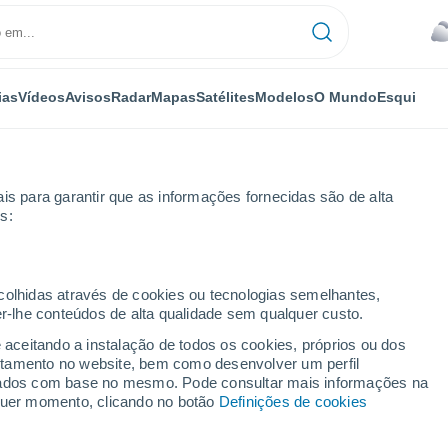
ias
Vídeos
Avisos
Radar
Mapas
Satélites
Modelos
O Mundo
Esqui
is para garantir que as informações fornecidas são de alta
s:
ecolhidas através de cookies ou tecnologias semelhantes,
er-lhe conteúdos de alta qualidade sem qualquer custo.
e aceitando a instalação de todos os cookies, próprios ou dos
rtamento no website, bem como desenvolver um perfil
...
lizados com base no mesmo. Pode consultar mais informações na
lquer momento, clicando no botão
Definições de cookies
Por horas
Céu encoberto nas próximas
horas