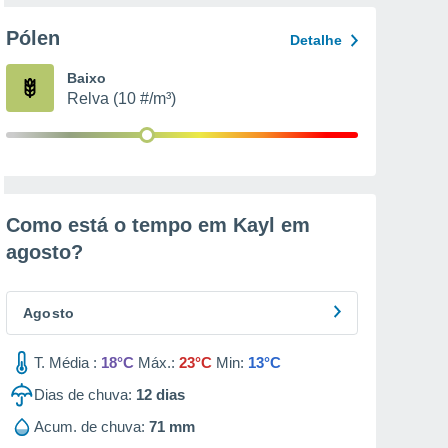
Pólen
Detalhe
Baixo
Relva (10 #/m³)
Como está o tempo em Kayl em
agosto
?
Agosto
T. Média :
18°C
Máx.:
23°C
Min:
13°C
Dias de chuva:
12
dias
Acum. de chuva:
71 mm