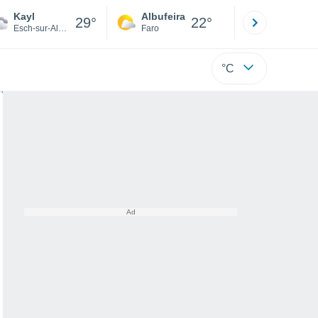
Kayl
Albufeira
Lisboa
29°
22°
Esch-sur-Alzette
Faro
Lisboa
°C