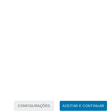
Calendário Lunar
Seg
Ter
Qua
Qui
Sex
Sáb
Domo
9
10
11
12
13
14
15
16
17
18
19
20
21
22
CONFIGURAÇÕES
ACEITAR E CONTINUAR