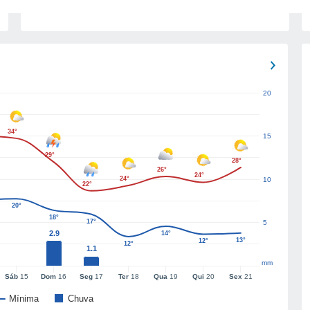
20
34°
15
29°
28°
26°
24°
24°
10
22°
20°
18°
17°
5
2.9
14°
13°
12°
12°
1.1
mm
Sáb
15
Dom
16
Seg
17
Ter
18
Qua
19
Qui
20
Sex
21
Mínima
Chuva