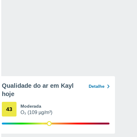
Qualidade do ar em Kayl
Detalhe
hoje
Moderada
43
O₃ (109 µg/m³)