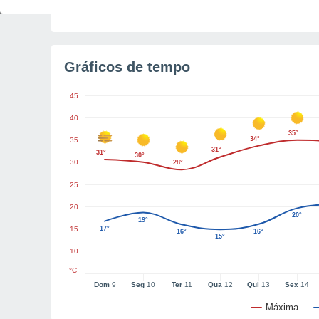
Luz da manhã restante
7h13m
Gráficos de tempo
45
40
35°
34°
35
31°
31°
30°
30
28°
25
20
20°
19°
15
17°
16°
16°
15°
10
°C
Dom
9
Seg
10
Ter
11
Qua
12
Qui
13
Sex
14
Máxima