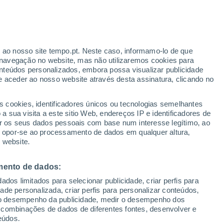
Aviso amarelo
Aviso moderado por temperaturas
elevadas em Kayl hoje
r ao nosso site tempo.pt. Neste caso, informamo-lo de que
/h
navegação no website, mas não utilizaremos cookies para
nteúdos personalizados, embora possa visualizar publicidade
e aceder ao nosso website através desta assinatura, clicando no
te
s cookies, identificadores únicos ou tecnologias semelhantes
 sua visita a este sitio Web, endereços IP e identificadores de
r os seus dados pessoais com base num interesse legítimo, ao
adar de Chuva
Satélites
Modelos
ou opor-se ao processamento de dados em qualquer altura,
 website.
mento de dados:
Quarta
Quinta
Sexta
Sábado
dos limitados para selecionar publicidade, criar perfis para
12 Ago.
13 Ago.
14 Ago.
15 Ago.
idade personalizada, criar perfis para personalizar conteúdos,
ir o desempenho da publicidade, medir o desempenho dos
 combinações de dados de diferentes fontes, desenvolver e
eúdos.