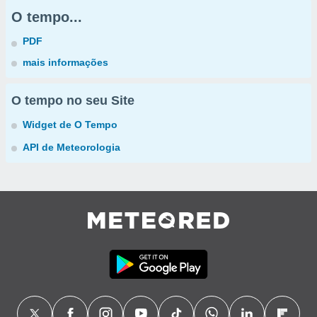
O tempo...
PDF
mais informações
O tempo no seu Site
Widget de O Tempo
API de Meteorologia