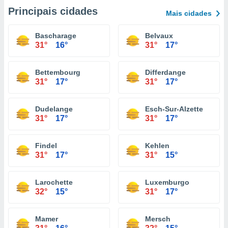
Principais cidades
Mais cidades
Bascharage
Belvaux
31°
16°
31°
17°
Bettembourg
Differdange
31°
17°
31°
17°
Dudelange
Esch-Sur-Alzette
31°
17°
31°
17°
Findel
Kehlen
31°
17°
31°
15°
Larochette
Luxemburgo
32°
15°
31°
17°
Mamer
Mersch