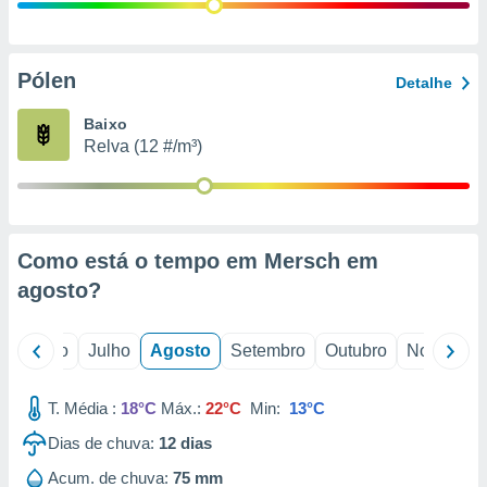
conteúdos.
ção
Pólen
Detalhe
ão através
de
Baixo
,
Relva (12 #/m³)
 e
dos,
publicidade
s, estudos
Como está o tempo em Mersch em
a e
mento de
agosto
?
ossos 1199
o
Junho
Julho
Agosto
Setembro
Outubro
Novembro
eiros
T. Média :
18°C
Máx.:
22°C
Min:
13°C
Dias de chuva:
12
dias
Acum. de chuva:
75 mm