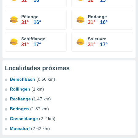
31°
16°
32°
15°
Pétange
Rodange
31°
16°
31°
16°
Schifflange
Soleuvre
31°
17°
31°
17°
Localidades próximas
Berschbach
(0.66 km)
Rollingen
(1 km)
Reckange
(1.47 km)
Beringen
(1.87 km)
Gosseldange
(2.2 km)
Moesdorf
(2.62 km)