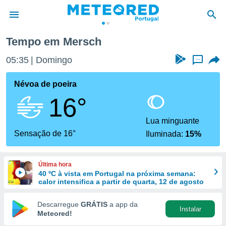
Tempo em Mersch
de
05:35
Domingo
...
 da
empo.pt) foi
Névoa de poeira
or
16°
is para
e as
 fornecidas
Lua minguante
 qualidade.
Sensação de 16°
Iluminada:
15%
r a este
s das
opções:
Última hora
40 ºC à vista em Portugal na próxima semana:
ookies e
calor intensifica a partir de quarta, 12 de agosto
 forma
Descarregue
GRÁTIS
a app da
Instalar
e digital
Meteored!
da,