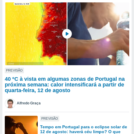
para lhe
licidade e
ados com
esmo. Pode
ais
s na nossa
 Cookies
e
u
nto a
omento,
 botão
de cookies
PREVISÃO
na parte
40 ºC à vista em algumas zonas de Portugal na
nossa
próxima semana: calor intensificará a partir de
.
quarta-feira, 12 de agosto
IVAMENTE,
Alfredo Graça
as
PREVISÃO
tes a
Tempo em Portugal para o eclipse solar de
12 de agosto: haverá céu limpo? O que