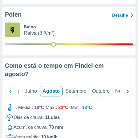
conteúdos.
Pólen
Detalhe
ção
Baixo
ão através
Relva (8 #/m³)
de
,
 e
dos,
publicidade
Como está o tempo em Findel em
s, estudos
agosto
?
a e
mento de
o
Junho
Julho
Agosto
Setembro
Outubro
Novembro
ossos 1199
eiros
T. Média :
18°C
Máx.:
23°C
Min:
13°C
Dias de chuva:
11
dias
Acum. de chuva:
70 mm
Vento médio:
10 km/h