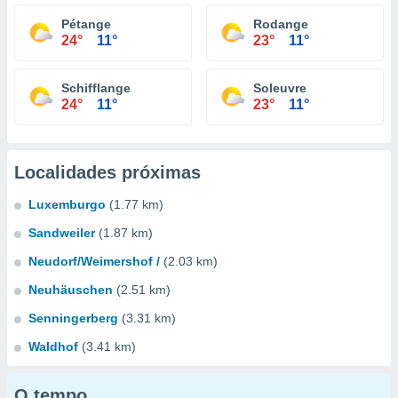
Pétange
Rodange
24°
11°
23°
11°
Schifflange
Soleuvre
24°
11°
23°
11°
Localidades próximas
Luxemburgo
(1.77 km)
Sandweiler
(1.87 km)
Neudorf/Weimershof /
(2.03 km)
Neuhäuschen
(2.51 km)
Senningerberg
(3.31 km)
Waldhof
(3.41 km)
O tempo...