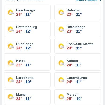
Bascharage
Belvaux
24°
11°
23°
11°
Bettembourg
Differdange
24°
12°
23°
11°
Dudelange
Esch-Sur-Alzette
24°
12°
24°
11°
Findel
Kehlen
23°
11°
24°
11°
Larochette
Luxemburgo
24°
10°
24°
11°
Mamer
Mersch
24°
11°
25°
10°