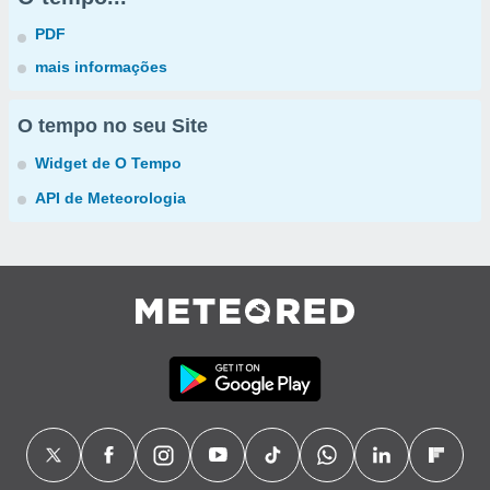
PDF
mais informações
O tempo no seu Site
Widget de O Tempo
API de Meteorologia