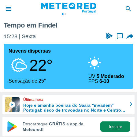
Tempo em Findel
de
15:28
Sexta
...
 da
empo.pt) foi
Nuvens dispersas
or
22°
is para
e as
 fornecidas
UV
5 Moderado
 qualidade.
Sensação de 25°
FPS
6-10
r a este
s das
opções:
Última hora
Hoje e amanhã poeiras do Saara “invadem”
ookies e
Portugal: risco de trovoadas no Norte e Centro
 forma
aumenta
Descarregue
GRÁTIS
a app da
Instalar
e digital
Meteored!
da,