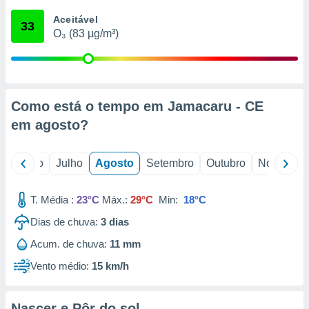
conteúdos.
Aceitável
33
O₃ (83 µg/m³)
ção
ão através
de
,
 e
Como está o tempo em Jamacaru - CE
em
agosto
?
dos,
publicidade
s, estudos
o
Junho
Julho
Agosto
Setembro
Outubro
Novembro
a e
mento de
T. Média :
23°C
Máx.:
29°C
Min:
18°C
ossos 1199
Dias de chuva:
3
dias
eiros
Acum. de chuva:
11 mm
Vento médio:
15 km/h
Nascer e Pôr do sol