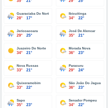
35°
21°
29°
25°
Guaraciaba Do Norte
Ibicuitinga
28°
17°
34°
22°
Jericoacoara
José De Alencar
29°
25°
35°
21°
Juazeiro Do Norte
Morada Nova
34°
21°
36°
23°
Nova Russas
Paracuru
33°
21°
29°
24°
Quixeramobim
São João Do Jaguaribe
33°
22°
36°
23°
Sapo
Senador Pompeu
35°
23°
34°
22°