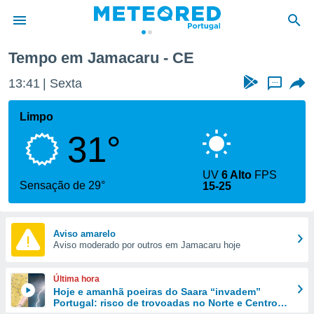
Tempo em Jamacaru - CE
de
13:41
Sexta
...
 da
empo.pt) foi
Limpo
or
31°
is para
e as
 fornecidas
UV
6 Alto
FPS
 qualidade.
Sensação de 29°
15-25
r a este
s das
opções:
Aviso amarelo
Aviso moderado por outros em Jamacaru hoje
ookies e
 forma
Última hora
e digital
Hoje e amanhã poeiras do Saara “invadem”
Portugal: risco de trovoadas no Norte e Centro
da,