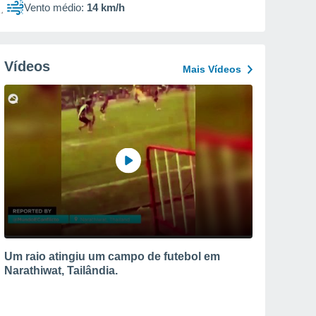
Vento médio:
14 km/h
Vídeos
Mais Vídeos
Um raio atingiu um campo de futebol em
Narathiwat, Tailândia.