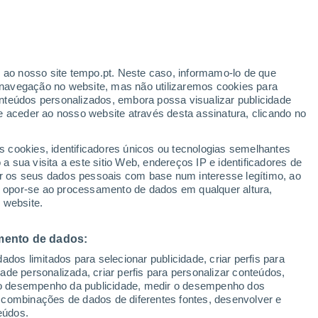
Aviso amarelo
Aviso moderado por outros em
Senador Pompeu hoje
ante
r ao nosso site tempo.pt. Neste caso, informamo-lo de que
:
33%
navegação no website, mas não utilizaremos cookies para
nteúdos personalizados, embora possa visualizar publicidade
e aceder ao nosso website através desta assinatura, clicando no
 até
s cookies, identificadores únicos ou tecnologias semelhantes
 sua visita a este sitio Web, endereços IP e identificadores de
r os seus dados pessoais com base num interesse legítimo, ao
Radar de Chuva
Satélites
Modelos
ou opor-se ao processamento de dados em qualquer altura,
 website.
mento de dados:
egunda
Terça
Quarta
Quinta
dos limitados para selecionar publicidade, criar perfis para
10 Ago.
11 Ago.
12 Ago.
13 Ago.
idade personalizada, criar perfis para personalizar conteúdos,
ir o desempenho da publicidade, medir o desempenho dos
 combinações de dados de diferentes fontes, desenvolver e
eúdos.