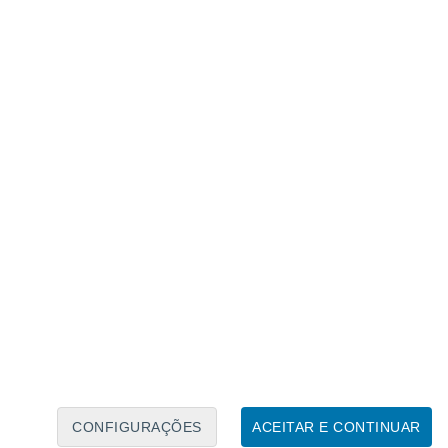
Calendário Lunar
Seg
Ter
Qua
Qui
Sex
Sáb
Domo
7
8
9
10
11
12
13
14
15
16
17
18
19
20
CONFIGURAÇÕES
ACEITAR E CONTINUAR