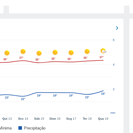
6
37°
37°
36°
36°
36°
36°
36°
4
2
24°
24°
24°
24°
23°
23°
22°
mm
Qui
13
Sex
14
Sáb
15
Dom
16
Seg
17
Ter
18
Qua
19
Mínima
Precipitação