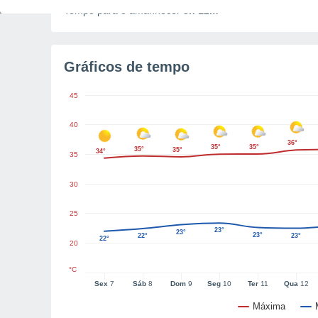
Tempo para o amanhecer
3h 12m
Gráficos de tempo
45
40
36°
35°
35°
35°
35°
34°
35
30
25
23°
23°
23°
22°
23°
22°
20
°C
Sex
7
Sáb
8
Dom
9
Seg
10
Ter
11
Qua
12
Máxima