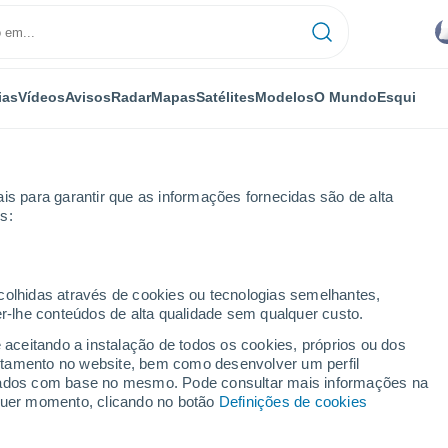
ias
Vídeos
Avisos
Radar
Mapas
Satélites
Modelos
O Mundo
Esqui
is para garantir que as informações fornecidas são de alta
s:
ecolhidas através de cookies ou tecnologias semelhantes,
er-lhe conteúdos de alta qualidade sem qualquer custo.
mpeu - CE
e aceitando a instalação de todos os cookies, próprios ou dos
rtamento no website, bem como desenvolver um perfil
...
lizados com base no mesmo. Pode consultar mais informações na
lquer momento, clicando no botão
Definições de cookies
Por horas
Intervalos nublados nas
próximas horas