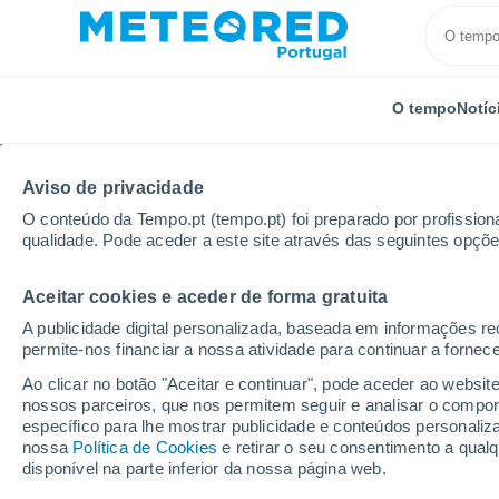
O tempo
Notíc
Aviso de privacidade
O conteúdo da Tempo.pt (tempo.pt) foi preparado por profissiona
qualidade. Pode aceder a este site através das seguintes opçõe
Aceitar cookies e aceder de forma gratuita
Início
Brasil
Ceará
Senador Pompeu
A publicidade digital personalizada, baseada em informações r
permite-nos financiar a nossa atividade para continuar a fornec
Tempo em Senador Po
Ao clicar no botão "Aceitar e continuar", pode aceder ao websit
nossos parceiros, que nos permitem seguir e analisar o compo
02:13
Sexta
específico para lhe mostrar publicidade e conteúdos persona
nossa
Política de Cookies
e retirar o seu consentimento a qua
disponível na parte inferior da nossa página web.
Nuvens dispersas