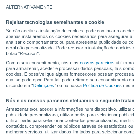
24°
ALTERNATIVAMENTE,
Rejeitar tecnologias semelhantes a cookie
Lua mingu
Se não aceitar a instalação de cookies, pode continuar a acede
Iluminada
Sensação de 23°
apenas instalaremos os cookies necessários para assegurar a 
analisar o comportamento ou para apresentar publicidade ou co
geral não personalizada. Pode recusar a instalação de cookies 
botão "Recusar".
Última hora
Aviso amarelo de tempo quente neste distrito:
Com o seu consentimento, nós e os
nossos parceiros
utilizamo
39 ºC e noites tropicais; saiba até quando
para armazenar, aceder e processar dados pessoais, tais como a
cookies. É possível que alguns fornecedores possam processa
O Tempo 1 - 7 Dias
Atualidade
Mapas de nuvens
qual se pode opor. Para tal, pode retirar o seu consentimento 
clicando em “
Definições
” ou na nossa
Política de Cookies
neste
Nós e os nossos parceiros efetuamos o seguinte trata
Amanhã
Domingo
S
Hoje
Armazenar e/ou aceder a informações num dispositivo, utilizar da
8 Ago.
9 Ago.
7 Ago.
publicidade personalizada, utilizar perfis para selecionar public
utilizar perfis para selecionar conteúdos personalizados, med
conteúdos, compreender os públicos através de estatísticas ou
melhorar serviços, utilizar dados limitados para selecionar cont