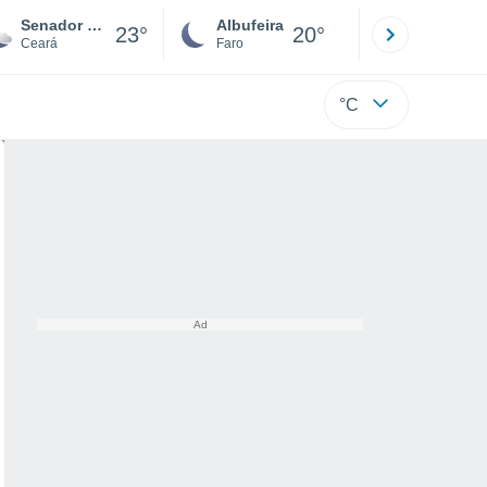
Senador Pompeu
Albufeira
Lisboa
23°
20°
Ceará
Faro
Lisboa
°C