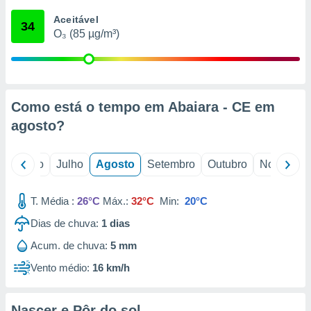
conteúdos.
Aceitável
34
O₃ (85 µg/m³)
ção
ão através
de
,
 e
Como está o tempo em Abaiara - CE em
agosto
?
dos,
publicidade
s, estudos
o
Junho
Julho
Agosto
Setembro
Outubro
Novembro
a e
mento de
T. Média :
26°C
Máx.:
32°C
Min:
20°C
ossos 1199
Dias de chuva:
1
dias
eiros
Acum. de chuva:
5 mm
Vento médio:
16 km/h
Nascer e Pôr do sol