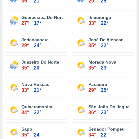
35°
21°
29°
25°
Guaraciaba Do Norte
Ibicuitinga
27°
17°
33°
22°
Jericoacoara
José De Alencar
29°
24°
35°
22°
Juazeiro Do Norte
Morada Nova
35°
20°
35°
23°
Nova Russas
Paracuru
33°
21°
29°
25°
Quixeramobim
São João Do Jaguaribe
34°
22°
36°
23°
Sapo
Senador Pompeu
35°
24°
34°
22°