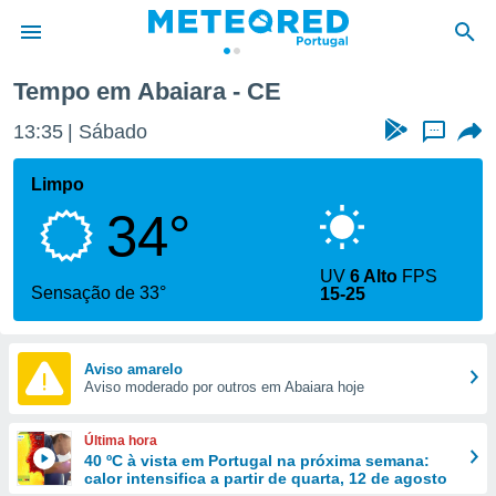
Tempo em Abaiara - CE
de
13:35
Sábado
...
 da
empo.pt) foi
Limpo
or
34°
is para
e as
 fornecidas
UV
6 Alto
FPS
 qualidade.
Sensação de 33°
15-25
r a este
s das
opções:
Aviso amarelo
Aviso moderado por outros em Abaiara hoje
ookies e
 forma
Última hora
e digital
40 ºC à vista em Portugal na próxima semana:
calor intensifica a partir de quarta, 12 de agosto
da,