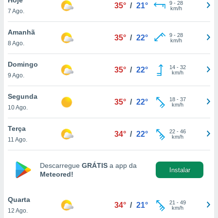
para lhe
9
-
28
35°
/
21°
km/h
7 Ago.
licidade e
ados com
Amanhã
9
-
28
35°
/
22°
esmo. Pode
km/h
8 Ago.
ais
s na nossa
Domingo
14
-
32
 Cookies
e
35°
/
22°
km/h
9 Ago.
u
nto a
omento,
Segunda
18
-
37
35°
/
22°
 botão
km/h
10 Ago.
de cookies
na parte
Terça
22
-
46
nossa
34°
/
22°
km/h
11 Ago.
.
IVAMENTE,
Descarregue
GRÁTIS
a app da
Instalar
Meteored!
as
tes a
Quarta
21
-
49
34°
/
21°
km/h
12 Ago.