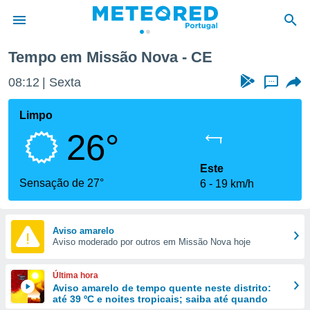
Tempo em Missão Nova - CE
de
08:12
Sexta
...
 da
empo.pt) foi
Limpo
or
26°
is para
e as
 fornecidas
Este
 qualidade.
Sensação de 27°
6
19 km/h
r a este
s das
opções:
Aviso amarelo
Aviso moderado por outros em Missão Nova hoje
ookies e
 forma
Última hora
e digital
Aviso amarelo de tempo quente neste distrito:
até 39 ºC e noites tropicais; saiba até quando
da,