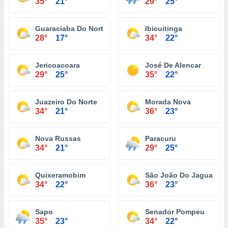
35°
21°
29°
25°
Guaraciaba Do Norte
Ibicuitinga
28°
17°
34°
22°
Jericoacoara
José De Alencar
29°
25°
35°
22°
Juazeiro Do Norte
Morada Nova
34°
21°
36°
23°
Nova Russas
Paracuru
34°
21°
29°
25°
Quixeramobim
São João Do Jaguaribe
34°
22°
36°
23°
Sapo
Senador Pompeu
35°
23°
34°
22°