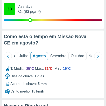
conteúdos.
Aceitável
33
O₃ (83 µg/m³)
ção
ão através
de
,
 e
Como está o tempo em Missão Nova -
CE em
agosto
?
dos,
publicidade
s, estudos
o
Junho
Julho
Agosto
Setembro
Outubro
Novembro
a e
mento de
T. Média :
25°C
Máx.:
31°C
Min:
19°C
ossos 1199
Dias de chuva:
1
dias
eiros
Acum. de chuva:
5 mm
Vento médio:
15 km/h
Nascer e Pôr do sol