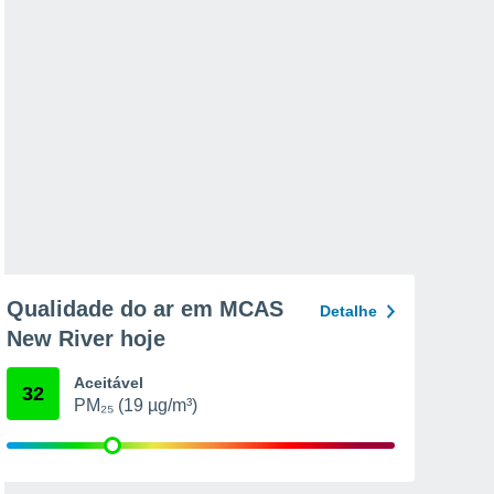
Qualidade do ar em MCAS
Detalhe
New River hoje
Aceitável
32
PM₂₅ (19 µg/m³)