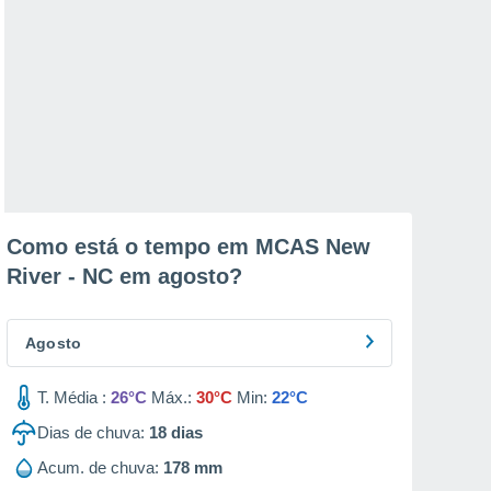
Como está o tempo em MCAS New
River - NC em
agosto
?
Agosto
T. Média :
26°C
Máx.:
30°C
Min:
22°C
Dias de chuva:
18
dias
Acum. de chuva:
178 mm