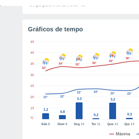
Tempo para o amanhecer
4h
Gráficos de tempo
45
40
36°
35°
34°
35
34°
33°
32°
30
25
24°
23°
23°
23°
22°
20
21°
3.3
3.2
15
1.2
0.8
0.3
0.2
°C
Sáb
8
Dom
9
Seg
10
Ter
11
Qua
12
Qui
13
Máxima