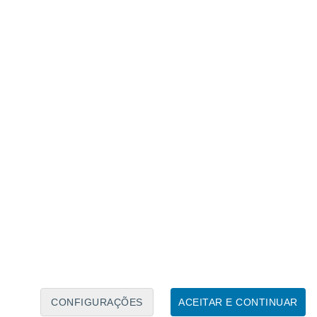
Calendário Lunar
Seg
Ter
Qua
Qui
Sex
Sáb
Domo
8
9
10
11
12
13
14
15
16
17
18
19
20
21
CONFIGURAÇÕES
ACEITAR E CONTINUAR