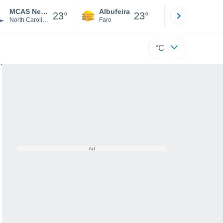
MCAS New River
Albufeira
Lisboa
23°
23°
North Carolina
Faro
Lisboa
°C