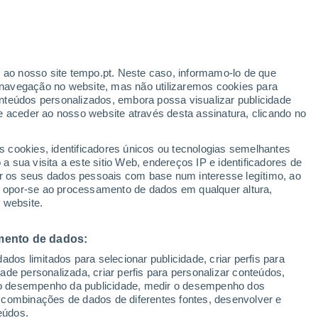
ante
r ao nosso site tempo.pt. Neste caso, informamo-lo de que
:
22%
navegação no website, mas não utilizaremos cookies para
nteúdos personalizados, embora possa visualizar publicidade
e aceder ao nosso website através desta assinatura, clicando no
s cookies, identificadores únicos ou tecnologias semelhantes
o
 sua visita a este sitio Web, endereços IP e identificadores de
r os seus dados pessoais com base num interesse legítimo, ao
Radar de Chuva
Satélites
Modelos
ou opor-se ao processamento de dados em qualquer altura,
 website.
mento de dados:
Terça
Quarta
Quinta
Sexta
dos limitados para selecionar publicidade, criar perfis para
11 Ago.
12 Ago.
13 Ago.
14 Ago.
idade personalizada, criar perfis para personalizar conteúdos,
ir o desempenho da publicidade, medir o desempenho dos
 combinações de dados de diferentes fontes, desenvolver e
eúdos.
70%
50%
60%
80%