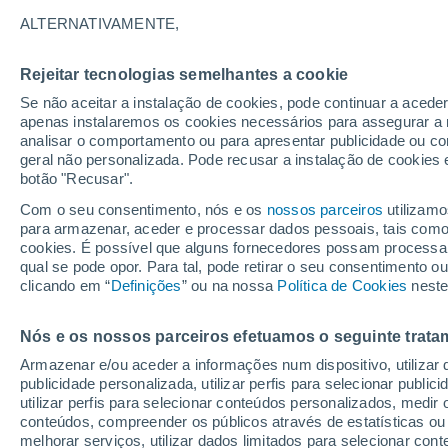
23°
ALTERNATIVAMENTE,
Rejeitar tecnologias semelhantes a cookie
Lua mingu
Se não aceitar a instalação de cookies, pode continuar a acede
Iluminada
Sensação de 21°
apenas instalaremos os cookies necessários para assegurar a 
analisar o comportamento ou para apresentar publicidade ou co
geral não personalizada. Pode recusar a instalação de cookies 
botão "Recusar".
Última hora
Hoje e amanhã poeiras do Saara “invadem”
Com o seu consentimento, nós e os
nossos parceiros
utilizamo
Portugal: risco de trovoadas no Norte e Centr
para armazenar, aceder e processar dados pessoais, tais como a
aumenta
cookies. É possível que alguns fornecedores possam processa
O Tempo 1 - 7 Dias
Atualidade
Mapas de nuvens
qual se pode opor. Para tal, pode retirar o seu consentimento 
clicando em “
Definições
” ou na nossa
Política de Cookies
neste
Nós e os nossos parceiros efetuamos o seguinte trata
Amanhã
Segunda
Hoje
Armazenar e/ou aceder a informações num dispositivo, utilizar da
9 Ago.
10 Ago.
8 Ago.
publicidade personalizada, utilizar perfis para selecionar public
utilizar perfis para selecionar conteúdos personalizados, med
conteúdos, compreender os públicos através de estatísticas ou
melhorar serviços, utilizar dados limitados para selecionar cont
70%
80%
60%