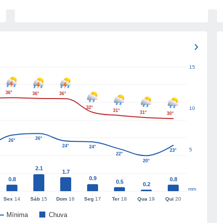
15
36°
36°
36°
32°
10
31°
31°
30°
26°
26°
24°
24°
5
23°
22°
20°
2.1
1.7
0.9
0.8
0.8
0.5
0.2
mm
Sex
14
Sáb
15
Dom
16
Seg
17
Ter
18
Qua
19
Qui
20
Mínima
Chuva