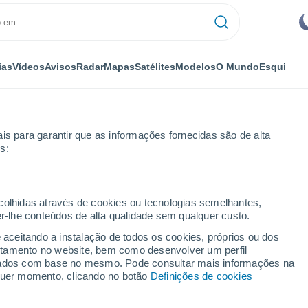
ias
Vídeos
Avisos
Radar
Mapas
Satélites
Modelos
O Mundo
Esqui
is para garantir que as informações fornecidas são de alta
s:
New River
ecolhidas através de cookies ou tecnologias semelhantes,
er-lhe conteúdos de alta qualidade sem qualquer custo.
ver - NC
e aceitando a instalação de todos os cookies, próprios ou dos
rtamento no website, bem como desenvolver um perfil
...
lizados com base no mesmo. Pode consultar mais informações na
lquer momento, clicando no botão
Definições de cookies
Por horas
Intervalos nublados nas
próximas horas