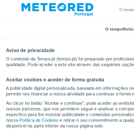
O tempo
Notíc
Aviso de privacidade
O conteúdo da Tempo.pt (tempo.pt) foi preparado por profissiona
qualidade. Pode aceder a este site através das seguintes opçõe
Aceitar cookies e aceder de forma gratuita
Início
Estados Unidos
Carolina do Norte
MCAS 
A publicidade digital personalizada, baseada em informações r
permite-nos financiar a nossa atividade para continuar a fornec
Tempo em MCAS New Ri
Ao clicar no botão "Aceitar e continuar", pode aceder ao websit
nossos parceiros, que nos permitem seguir e analisar o compo
01:58
Sábado
específico para lhe mostrar publicidade e conteúdos persona
nossa
Política de Cookies
e retirar o seu consentimento a qua
disponível na parte inferior da nossa página web.
Céu limpo