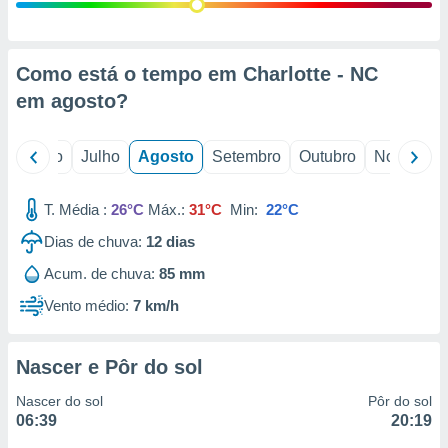
conteúdos.
ção
Como está o tempo em Charlotte - NC
ão através
em
agosto
?
de
,
 e
o
Junho
Julho
Agosto
Setembro
Outubro
Novembro
dos,
publicidade
T. Média :
26°C
Máx.:
31°C
Min:
22°C
s, estudos
Dias de chuva:
12
dias
a e
mento de
Acum. de chuva:
85 mm
Vento médio:
7 km/h
ossos 1199
eiros
Nascer e Pôr do sol
Nascer do sol
Pôr do sol
06:39
20:19