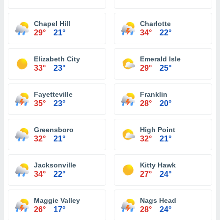
Chapel Hill
Charlotte
29°
21°
34°
22°
Elizabeth City
Emerald Isle
33°
23°
29°
25°
Fayetteville
Franklin
35°
23°
28°
20°
Greensboro
High Point
32°
21°
32°
21°
Jacksonville
Kitty Hawk
34°
22°
27°
24°
Maggie Valley
Nags Head
26°
17°
28°
24°