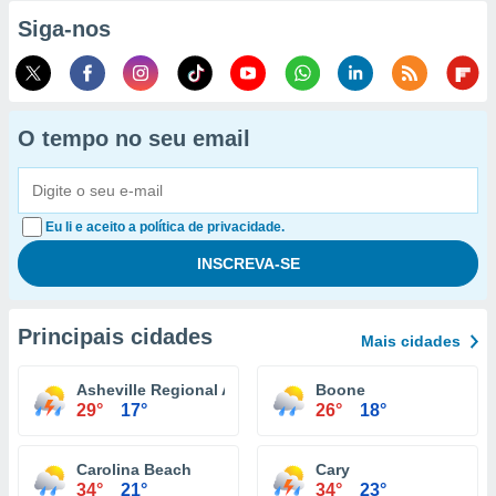
Siga-nos
O tempo no seu email
Eu li e aceito a política de privacidade.
Principais cidades
Mais cidades
Asheville Regional Airport
Boone
29°
17°
26°
18°
Carolina Beach
Cary
34°
21°
34°
23°