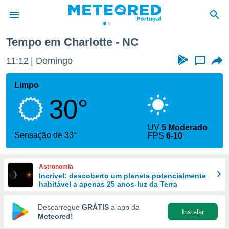
Tempo em Charlotte - NC
de
11:12
Domingo
...
 da
empo.pt) foi
Limpo
or
30°
is para
e as
 fornecidas
UV
5 Moderado
 qualidade.
Sensação de 33°
FPS
6-10
r a este
s das
opções:
Astronomia
Incrível: descoberto um planeta potencialmente
ookies e
habitável a apenas 25 anos-luz da Terra
 forma
Descarregue
GRÁTIS
a app da
Instalar
e digital
Meteored!
da,