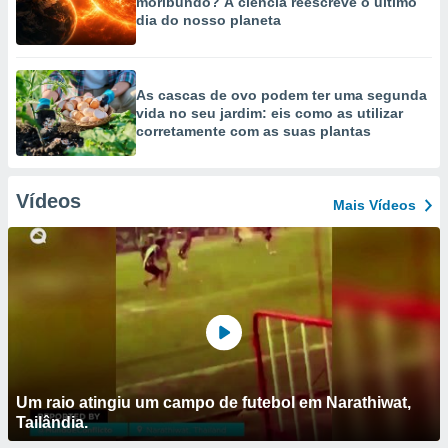
moribundo? A ciência reescreve o último
dia do nosso planeta
As cascas de ovo podem ter uma segunda
vida no seu jardim: eis como as utilizar
corretamente com as suas plantas
Vídeos
Mais Vídeos
Um raio atingiu um campo de futebol em Narathiwat,
Tailândia.