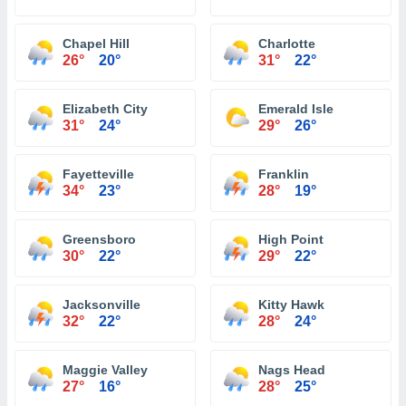
Chapel Hill
Charlotte
26°
20°
31°
22°
Elizabeth City
Emerald Isle
31°
24°
29°
26°
Fayetteville
Franklin
34°
23°
28°
19°
Greensboro
High Point
30°
22°
29°
22°
Jacksonville
Kitty Hawk
32°
22°
28°
24°
Maggie Valley
Nags Head
27°
16°
28°
25°