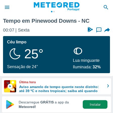
Tempo em Pinewood Downs - NC
de
00:07
Sexta
...
 da
empo.pt) foi
Céu limpo
or
25°
is para
e as
 fornecidas
Lua minguante
 qualidade.
Sensação de 24°
Iluminada:
32%
r a este
s das
opções:
Última hora
Aviso amarelo de tempo quente neste distrito:
ookies e
até 39 ºC e noites tropicais; saiba até quando
 forma
Descarregue
GRÁTIS
a app da
Instalar
e digital
Meteored!
da,