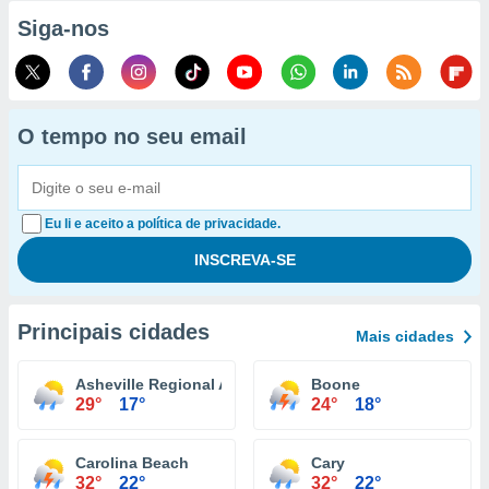
Siga-nos
O tempo no seu email
Eu li e aceito a política de privacidade.
Principais cidades
Mais cidades
Asheville Regional Airport
Boone
29°
17°
24°
18°
Carolina Beach
Cary
32°
22°
32°
22°