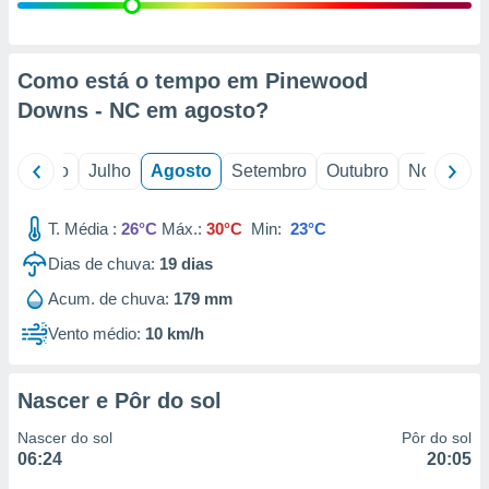
conteúdos.
ção
Como está o tempo em Pinewood
ão através
Downs - NC em
agosto
?
de
,
 e
o
Junho
Julho
Agosto
Setembro
Outubro
Novembro
dos,
publicidade
T. Média :
26°C
Máx.:
30°C
Min:
23°C
s, estudos
Dias de chuva:
19
dias
a e
mento de
Acum. de chuva:
179 mm
Vento médio:
10 km/h
ossos 1199
eiros
Nascer e Pôr do sol
Nascer do sol
Pôr do sol
06:24
20:05