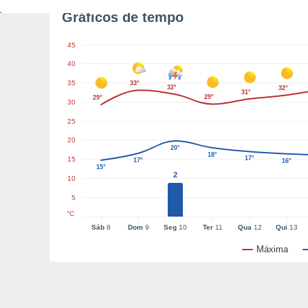
Gráficos de tempo
45
40
35
33°
32°
32°
31°
29°
29°
30
25
20
20°
18°
17°
15
17°
16°
15°
2
10
5
°C
Sáb
8
Dom
9
Seg
10
Ter
11
Qua
12
Qui
13
Máxima