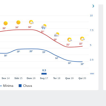
10
34°
34°
33°
7.5
31°
25°
22°
21°
5
20°
19°
19°
16°
14°
2.5
10°
10°
0.3
mm
Sex
14
Sáb
15
Dom
16
Seg
17
Ter
18
Qua
19
Qui
20
Mínima
Chuva