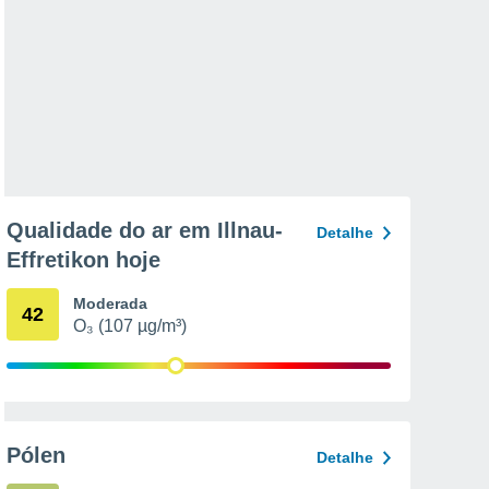
Qualidade do ar em Illnau-
Detalhe
Effretikon hoje
Moderada
42
O₃ (107 µg/m³)
Pólen
Detalhe