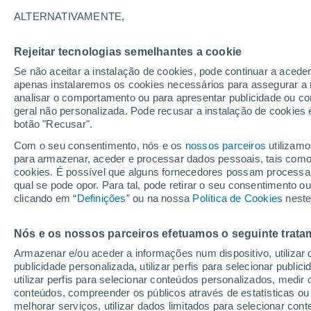
29°
ALTERNATIVAMENTE,
Rejeitar tecnologias semelhantes a cookie
Nordeste
Se não aceitar a instalação de cookies, pode continuar a acede
Sensação de 28°
8
-
24 km/
apenas instalaremos os cookies necessários para assegurar a 
analisar o comportamento ou para apresentar publicidade ou co
geral não personalizada. Pode recusar a instalação de cookies 
botão "Recusar".
Última hora
40 ºC à vista em Portugal na próxima semana
Com o seu consentimento, nós e os
nossos parceiros
utilizamo
calor intensifica a partir de quarta, 12 de ago
para armazenar, aceder e processar dados pessoais, tais como a
cookies. É possível que alguns fornecedores possam processa
O Tempo 1 - 7 Dias
Atualidade
Mapas de temperat
qual se pode opor. Para tal, pode retirar o seu consentimento 
clicando em “
Definições
” ou na nossa
Política de Cookies
neste
Nós e os nossos parceiros efetuamos o seguinte trata
Amanhã
Segunda
Hoje
Armazenar e/ou aceder a informações num dispositivo, utilizar da
9 Ago.
10 Ago.
8 Ago.
publicidade personalizada, utilizar perfis para selecionar public
utilizar perfis para selecionar conteúdos personalizados, med
conteúdos, compreender os públicos através de estatísticas ou
melhorar serviços, utilizar dados limitados para selecionar cont
60%