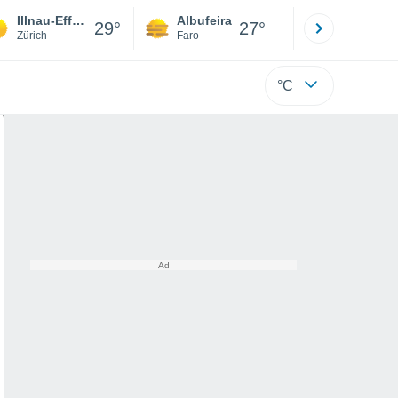
Illnau-Effretikon
Albufeira
Lisboa
29°
27°
Zürich
Faro
Lisboa
°C