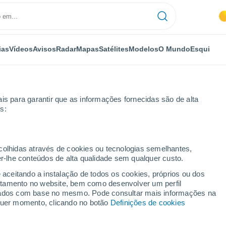
ias
Vídeos
Avisos
Radar
Mapas
Satélites
Modelos
O Mundo
Esqui
is para garantir que as informações fornecidas são de alta
s:
ecolhidas através de cookies ou tecnologias semelhantes,
er-lhe conteúdos de alta qualidade sem qualquer custo.
ikon
e aceitando a instalação de todos os cookies, próprios ou dos
rtamento no website, bem como desenvolver um perfil
...
lizados com base no mesmo. Pode consultar mais informações na
lquer momento, clicando no botão
Definições de cookies
Por horas
Intervalos nublados nas
próximas horas