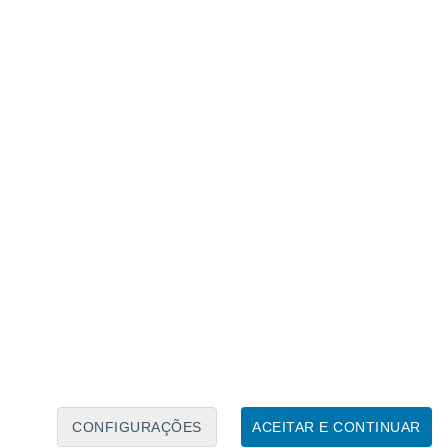
Calendário Lunar
Seg
Ter
Qua
Qui
Sex
Sáb
Domo
8
9
10
11
12
13
14
15
16
17
18
19
20
21
CONFIGURAÇÕES
ACEITAR E CONTINUAR