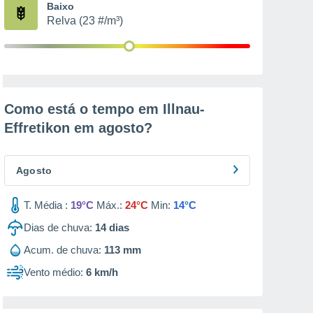
Baixo
Relva (23 #/m³)
Como está o tempo em Illnau-
Effretikon em
agosto
?
Agosto
T. Média :
19°C
Máx.:
24°C
Min:
14°C
Dias de chuva:
14
dias
Acum. de chuva:
113 mm
Vento médio:
6 km/h