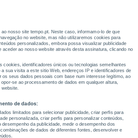
r ao nosso site tempo.pt. Neste caso, informamo-lo de que
h
navegação no website, mas não utilizaremos cookies para
nteúdos personalizados, embora possa visualizar publicidade
e aceder ao nosso website através desta assinatura, clicando no
:
s cookies, identificadores únicos ou tecnologias semelhantes
sto
 sua visita a este sitio Web, endereços IP e identificadores de
r os seus dados pessoais com base num interesse legítimo, ao
ura
Radar de Chuva
Satélites
Modelos
ou opor-se ao processamento de dados em qualquer altura,
 website.
mento de dados:
Terça
Quarta
Quinta
Sexta
dos limitados para selecionar publicidade, criar perfis para
11 Ago.
12 Ago.
13 Ago.
14 Ago.
idade personalizada, criar perfis para personalizar conteúdos,
ir o desempenho da publicidade, medir o desempenho dos
 combinações de dados de diferentes fontes, desenvolver e
eúdos.