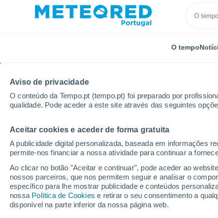
O tempo
Notíc
Aviso de privacidade
O conteúdo da Tempo.pt (tempo.pt) foi preparado por profissiona
qualidade. Pode aceder a este site através das seguintes opçõe
Aceitar cookies e aceder de forma gratuita
Início
Suíça
Cantão de Zurique
Illnau-Effretikon
A publicidade digital personalizada, baseada em informações r
permite-nos financiar a nossa atividade para continuar a fornec
Tempo em Illnau-Effret
Ao clicar no botão "Aceitar e continuar", pode aceder ao websit
nossos parceiros, que nos permitem seguir e analisar o compo
17:13
Sábado
específico para lhe mostrar publicidade e conteúdos persona
nossa
Política de Cookies
e retirar o seu consentimento a qua
disponível na parte inferior da nossa página web.
Limpo